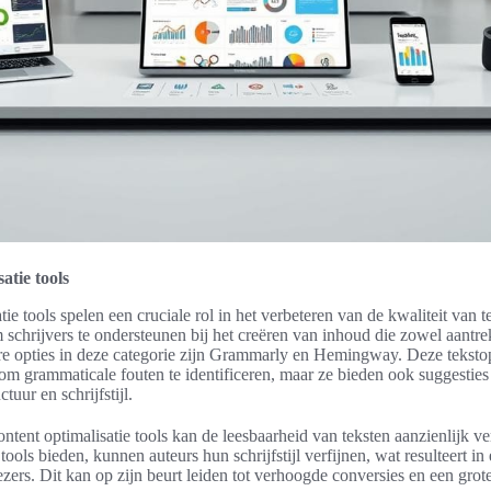
atie tools
tie tools spelen een cruciale rol in het verbeteren van de kwaliteit van t
schrijvers te ondersteunen bij het creëren van inhoud die zowel aantrekk
re opties in deze categorie zijn Grammarly en Hemingway. Deze tekstopt
 om grammaticale fouten te identificeren, maar ze bieden ook suggesties
tuur en schrijfstijl.
ntent optimalisatie tools kan de leesbaarheid van teksten aanzienlijk 
ools bieden, kunnen auteurs hun schrijfstijl verfijnen, wat resulteert in
ezers. Dit kan op zijn beurt leiden tot verhoogde conversies en een gro