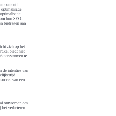
an content in
 optimalisatie
optimalisatie
n om hun SEO-
en bijdragen aan
icht zich op het
tikel biedt niet
erkeersstromen te
n de intenties van
lijkertijd
t succes van een
ciaal ontworpen om
j het verbeteren