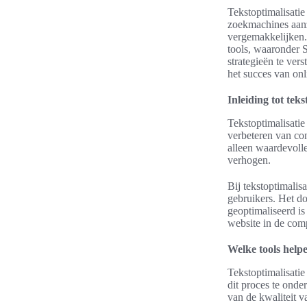
Tekstoptimalisatie
zoekmachines aanzi
vergemakkelijken. 
tools, waaronder 
strategieën te ver
het succes van onl
Inleiding tot teks
Tekstoptimalisatie
verbeteren van con
alleen waardevoll
verhogen.
Bij tekstoptimalis
gebruikers. Het do
geoptimaliseerd is
website in de comp
Welke tools helpe
Tekstoptimalisatie
dit proces te onde
van de kwaliteit v