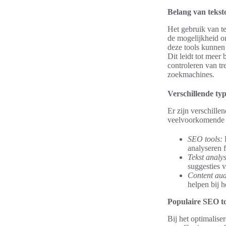
Belang van teksto
Het gebruik van te
de mogelijkheid om
deze tools kunnen 
Dit leidt tot meer
controleren van tr
zoekmachines.
Verschillende typ
Er zijn verschille
veelvoorkomende 
SEO tools:
D
analyseren 
Tekst analys
suggesties 
Content audi
helpen bij h
Populaire SEO too
Bij het optimalise