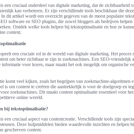
 is een cruciaal onderdeel van digitale marketing, dat de zichtbaarheid v
enlijk kan verbeteren. Er zijn verschillende tools beschikbaar die deze
In dit artikel wordt een overzicht gegeven van de meest populaire tekst
SEO software en SEO plugins, die zowel bloggers als bedrijven helpe
sterken. Ontdek welke tools helpen bij tekstoptimalisatie en hoe ze kunn
ine content.
toptimalisatie
 speelt een cruciale rol in de wereld van digitale marketing. Het proces r
tent om beter zichtbaar te zijn in zoekmachines. Een SEO-vriendelijk ar
e informatie voor lezers, maar maakt het ook mogelijk om organische v
atie komt veel kijken, zoals het begrijpen van zoekmachine-algoritmen e
el is om content te creëren die aantrekkelijk is voor de doelgroep en tege
 voor zoekmachines. Dit maakt content optimalisatie essentieel voor he
etitieve online wereld.
n bij tekstoptimalisatie?
 is een cruciaal aspect van contentcreatie. Verschillende tools zijn spe
rsteunen. Deze hulpmiddelen bieden waardevolle inzichten en helpen bi
an geschreven content.