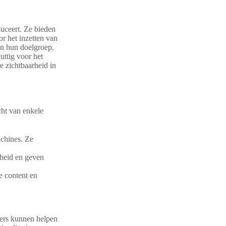
duceert. Ze bieden
or het inzetten van
van hun doelgroep.
uttig voor het
e zichtbaarheid in
cht van enkele
achines. Ze
rheid en geven
 content en
kers kunnen helpen