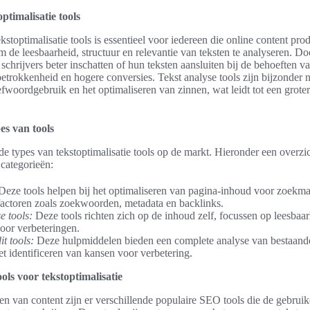
ptimalisatie tools
kstoptimalisatie tools is essentieel voor iedereen die online content pro
 de leesbaarheid, structuur en relevantie van teksten te analyseren. Do
schrijvers beter inschatten of hun teksten aansluiten bij de behoeften 
 betrokkenheid en hogere conversies. Tekst analyse tools zijn bijzonder n
efwoordgebruik en het optimaliseren van zinnen, wat leidt tot een groter
es van tools
nde types van tekstoptimalisatie tools op de markt. Hieronder een overzi
categorieën:
eze tools helpen bij het optimaliseren van pagina-inhoud voor zoekm
factoren zoals zoekwoorden, metadata en backlinks.
e tools:
Deze tools richten zich op de inhoud zelf, focussen op leesbaa
voor verbeteringen.
t tools:
Deze hulpmiddelen bieden een complete analyse van bestaande
et identificeren van kansen voor verbetering.
ls voor tekstoptimalisatie
ren van content zijn er verschillende populaire SEO tools die de gebrui