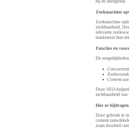
bij de doelgroep.
Zoekmachine opt
Zoekmachine optima
zichtbaarheid. Dez
relevante zoekwoo
marketeers hun te
Functies en voor
De mogelijkheden 
Concurrenti
Zoekwoorda
Content aa
Deze SEO-hulpmidd
zichtbaarheid van
Hoe ze bijdragen
Door gebruik te m
content ontwikkel
zoals
kwaliteit van