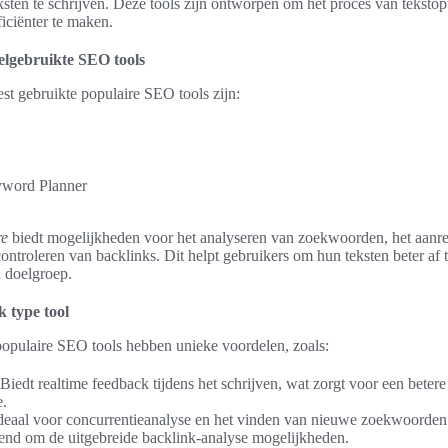
ksten te schrijven. Deze tools zijn ontworpen om het proces van tekstopt
iciënter te maken.
elgebruikte SEO tools
st gebruikte populaire SEO tools zijn:
word Planner
re
biedt mogelijkheden voor het analyseren van zoekwoorden, het aanre
controleren van backlinks. Dit helpt gebruikers om hun teksten beter af
 doelgroep.
k type tool
populaire SEO tools hebben unieke voordelen, zoals:
 Biedt realtime feedback tijdens het schrijven, wat zorgt voor een beter
e.
Ideaal voor concurrentieanalyse en het vinden van nieuwe zoekwoorden
end om de uitgebreide backlink-analyse mogelijkheden.