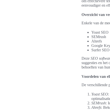
om effectievere te
eenvoudiger en eff
Overzicht van ve
Enkele van de mee
Yoast SEO
SEMrush
Ahrefs
Google Key
Surfer SEO
Deze
SEO softwa
suggesties en het 
behoeften van hun
Voordelen van el
De verschillende 
Yoast SEO
:
optimalisati
SEMrush
: 
Ahrefs
: Bek