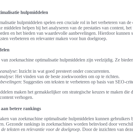
imalisatie hulpmiddelen
lisatie hulpmiddelen spelen een cruciale rol in het verbeteren van de 
e middelen helpen bij het analyseren van de prestaties van content, het
rden en het bieden van waardevolle aanbevelingen. Hierdoor kunnen s
ksten verbeteren en relevanter maken voor hun doelgroep.
delen
van zoekmachine optimalisatie hulpmiddelen zijn veelzijdig. Ze bieden 
eanalyse
: Inzicht in wat goed presteert onder concurrenten.
nalyse
: Het vinden van de beste zoekwoorden om op te richten.
nbevelingen
: Suggesties om teksten te verbeteren op basis van SEO-crite
elen maken het gemakkelijker om strategische keuzes te maken die d
 content verhogen.
 aan betere rankings
aken van zoekmachine optimalisatie hulpmiddelen kunnen gebruikers be
en. Gezonde rankings in zoekmachines worden beïnvloed door verschil
 de teksten
en
relevantie voor de doelgroep
. Door de inzichten van dez