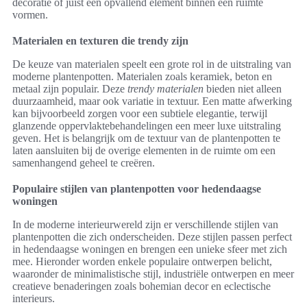
decoratie of juist een opvallend element binnen een ruimte
vormen.
Materialen en texturen die trendy zijn
De keuze van materialen speelt een grote rol in de uitstraling van
moderne plantenpotten. Materialen zoals keramiek, beton en
metaal zijn populair. Deze
trendy materialen
bieden niet alleen
duurzaamheid, maar ook variatie in textuur. Een matte afwerking
kan bijvoorbeeld zorgen voor een subtiele elegantie, terwijl
glanzende oppervlaktebehandelingen een meer luxe uitstraling
geven. Het is belangrijk om de textuur van de plantenpotten te
laten aansluiten bij de overige elementen in de ruimte om een
samenhangend geheel te creëren.
Populaire stijlen van plantenpotten voor hedendaagse
woningen
In de moderne interieurwereld zijn er verschillende stijlen van
plantenpotten die zich onderscheiden. Deze stijlen passen perfect
in hedendaagse woningen en brengen een unieke sfeer met zich
mee. Hieronder worden enkele populaire ontwerpen belicht,
waaronder de minimalistische stijl, industriële ontwerpen en meer
creatieve benaderingen zoals bohemian decor en eclectische
interieurs.