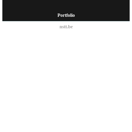
Portfolio
nstt.be