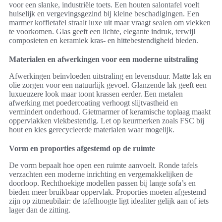
voor een slanke, industriële toets. Een houten salontafel voelt
huiselijk en vergevingsgezind bij kleine beschadigingen. Een
marmer koffietafel straalt luxe uit maar vraagt sealen om vlekken
te voorkomen. Glas geeft een lichte, elegante indruk, terwijl
composieten en keramiek kras- en hittebestendigheid bieden.
Materialen en afwerkingen voor een moderne uitstraling
Afwerkingen beïnvloeden uitstraling en levensduur. Matte lak en
olie zorgen voor een natuurlijk gevoel. Glanzende lak geeft een
luxueuzere look maar toont krassen eerder. Een metalen
afwerking met poedercoating verhoogt slijtvastheid en
vermindert onderhoud. Gietmarmer of keramische toplaag maakt
oppervlakken vlekbestendig. Let op keurmerken zoals FSC bij
hout en kies gerecycleerde materialen waar mogelijk.
Vorm en proporties afgestemd op de ruimte
De vorm bepaalt hoe open een ruimte aanvoelt. Ronde tafels
verzachten een moderne inrichting en vergemakkelijken de
doorloop. Rechthoekige modellen passen bij lange sofa’s en
bieden meer bruikbaar oppervlak. Proporties moeten afgestemd
zijn op zitmeubilair: de tafelhoogte ligt idealiter gelijk aan of iets
lager dan de zitting.