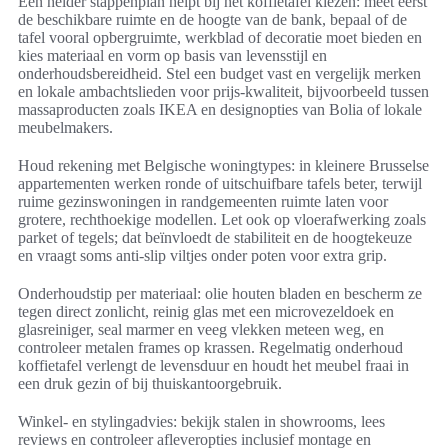
Een helder stappenplan helpt bij het koffietafel kiezen: meet eerst
de beschikbare ruimte en de hoogte van de bank, bepaal of de
tafel vooral opbergruimte, werkblad of decoratie moet bieden en
kies materiaal en vorm op basis van levensstijl en
onderhoudsbereidheid. Stel een budget vast en vergelijk merken
en lokale ambachtslieden voor prijs-kwaliteit, bijvoorbeeld tussen
massaproducten zoals IKEA en designopties van Bolia of lokale
meubelmakers.
Houd rekening met Belgische woningtypes: in kleinere Brusselse
appartementen werken ronde of uitschuifbare tafels beter, terwijl
ruime gezinswoningen in randgemeenten ruimte laten voor
grotere, rechthoekige modellen. Let ook op vloerafwerking zoals
parket of tegels; dat beïnvloedt de stabiliteit en de hoogtekeuze
en vraagt soms anti-slip viltjes onder poten voor extra grip.
Onderhoudstip per materiaal: olie houten bladen en bescherm ze
tegen direct zonlicht, reinig glas met een microvezeldoek en
glasreiniger, seal marmer en veeg vlekken meteen weg, en
controleer metalen frames op krassen. Regelmatig onderhoud
koffietafel verlengt de levensduur en houdt het meubel fraai in
een druk gezin of bij thuiskantoorgebruik.
Winkel- en stylingadvies: bekijk stalen in showrooms, lees
reviews en controleer afleveropties inclusief montage en