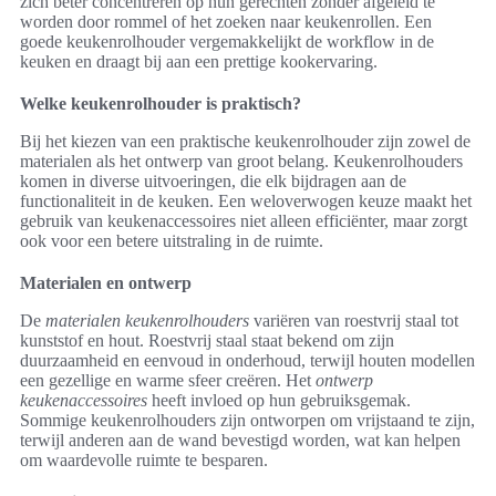
zich beter concentreren op hun gerechten zonder afgeleid te
worden door rommel of het zoeken naar keukenrollen. Een
goede keukenrolhouder vergemakkelijkt de workflow in de
keuken en draagt bij aan een prettige kookervaring.
Welke keukenrolhouder is praktisch?
Bij het kiezen van een praktische keukenrolhouder zijn zowel de
materialen als het ontwerp van groot belang. Keukenrolhouders
komen in diverse uitvoeringen, die elk bijdragen aan de
functionaliteit in de keuken. Een weloverwogen keuze maakt het
gebruik van keukenaccessoires niet alleen efficiënter, maar zorgt
ook voor een betere uitstraling in de ruimte.
Materialen en ontwerp
De
materialen keukenrolhouders
variëren van roestvrij staal tot
kunststof en hout. Roestvrij staal staat bekend om zijn
duurzaamheid en eenvoud in onderhoud, terwijl houten modellen
een gezellige en warme sfeer creëren. Het
ontwerp
keukenaccessoires
heeft invloed op hun gebruiksgemak.
Sommige keukenrolhouders zijn ontworpen om vrijstaand te zijn,
terwijl anderen aan de wand bevestigd worden, wat kan helpen
om waardevolle ruimte te besparen.