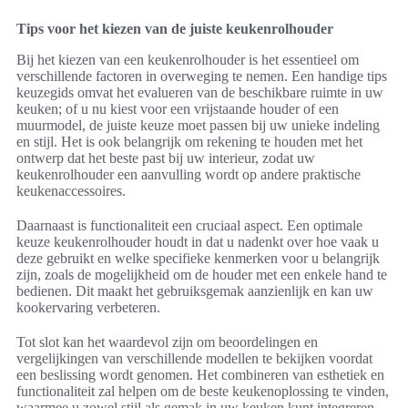
Tips voor het kiezen van de juiste keukenrolhouder
Bij het kiezen van een keukenrolhouder is het essentieel om
verschillende factoren in overweging te nemen. Een handige tips
keuzegids omvat het evalueren van de beschikbare ruimte in uw
keuken; of u nu kiest voor een vrijstaande houder of een
muurmodel, de juiste keuze moet passen bij uw unieke indeling
en stijl. Het is ook belangrijk om rekening te houden met het
ontwerp dat het beste past bij uw interieur, zodat uw
keukenrolhouder een aanvulling wordt op andere praktische
keukenaccessoires.
Daarnaast is functionaliteit een cruciaal aspect. Een optimale
keuze keukenrolhouder houdt in dat u nadenkt over hoe vaak u
deze gebruikt en welke specifieke kenmerken voor u belangrijk
zijn, zoals de mogelijkheid om de houder met een enkele hand te
bedienen. Dit maakt het gebruiksgemak aanzienlijk en kan uw
kookervaring verbeteren.
Tot slot kan het waardevol zijn om beoordelingen en
vergelijkingen van verschillende modellen te bekijken voordat
een beslissing wordt genomen. Het combineren van esthetiek en
functionaliteit zal helpen om de beste keukenoplossing te vinden,
waarmee u zowel stijl als gemak in uw keuken kunt integreren.