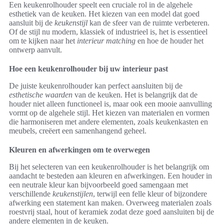
Een keukenrolhouder speelt een cruciale rol in de algehele
esthetiek van de keuken. Het kiezen van een model dat goed
aansluit bij de
keukenstijl
kan de sfeer van de ruimte verbeteren.
Of de stijl nu modern, klassiek of industrieel is, het is essentieel
om te kijken naar het
interieur matching
en hoe de houder het
ontwerp aanvult.
Hoe een keukenrolhouder bij uw interieur past
De juiste keukenrolhouder kan perfect aansluiten bij de
esthetische waarden
van de keuken. Het is belangrijk dat de
houder niet alleen functioneel is, maar ook een mooie aanvulling
vormt op de algehele stijl. Het kiezen van materialen en vormen
die harmoniseren met andere elementen, zoals keukenkasten en
meubels, creëert een samenhangend geheel.
Kleuren en afwerkingen om te overwegen
Bij het selecteren van een keukenrolhouder is het belangrijk om
aandacht te besteden aan kleuren en afwerkingen. Een houder in
een neutrale kleur kan bijvoorbeeld goed samengaan met
verschillende
keukenstijlen
, terwijl een felle kleur of bijzondere
afwerking een statement kan maken. Overweeg materialen zoals
roestvrij staal, hout of keramiek zodat deze goed aansluiten bij de
andere elementen in de keuken.