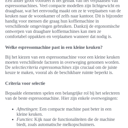
Een ander groot voordeel is het gemak van het verplaatsen van
espressomachines. Veel compacte modellen zijn lichtgewicht en
draagbaar, wat het eenvoudig maakt om ze te verplaatsen van de
keuken naar de woonkamer of zelfs naar kantoor. Dit is bijzonder
handig voor mensen die graag hun koffiemachine in
verschillende omgevingen gebruiken. Dankzij de ergonomische
ontwerpen van draagbare koffiemachines kan men ze
comfortabel oppakken en verplaatsen wanneer dat nodig is.
Welke espressomachine past in een kleine keuken?
Bij het kiezen van een espressomachine voor een kleine keuken
moeten verschillende factoren in overweging genomen worden.
De
selectiecriteria espressomachines
zijn cruciaal om de juiste
keuze te maken, vooral als de beschikbare ruimte beperkt is.
Criteria voor selectie
Bepaalde elementen spelen een belangrijke rol bij het selecteren
van de beste espressomachine. Hier zijn enkele overwegingen:
Afmetingen
: Een compacte machine past beter in een
kleine keuken.
Functies
: Kijk naar de functionaliteiten die de machine
biedt, zoals automatische melkopschuimers.