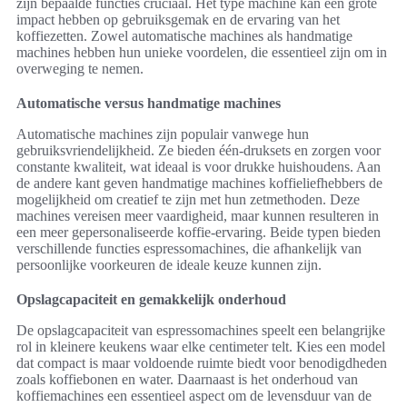
zijn bepaalde functies cruciaal. Het type machine kan een grote
impact hebben op gebruiksgemak en de ervaring van het
koffiezetten. Zowel automatische machines als handmatige
machines hebben hun unieke voordelen, die essentieel zijn om in
overweging te nemen.
Automatische versus handmatige machines
Automatische machines zijn populair vanwege hun
gebruiksvriendelijkheid. Ze bieden één-druksets en zorgen voor
constante kwaliteit, wat ideaal is voor drukke huishoudens. Aan
de andere kant geven handmatige machines koffieliefhebbers de
mogelijkheid om creatief te zijn met hun zetmethoden. Deze
machines vereisen meer vaardigheid, maar kunnen resulteren in
een meer gepersonaliseerde koffie-ervaring. Beide typen bieden
verschillende functies espressomachines, die afhankelijk van
persoonlijke voorkeuren de ideale keuze kunnen zijn.
Opslagcapaciteit en gemakkelijk onderhoud
De opslagcapaciteit van espressomachines speelt een belangrijke
rol in kleinere keukens waar elke centimeter telt. Kies een model
dat compact is maar voldoende ruimte biedt voor benodigdheden
zoals koffiebonen en water. Daarnaast is het onderhoud van
koffiemachines een essentieel aspect om de levensduur van de