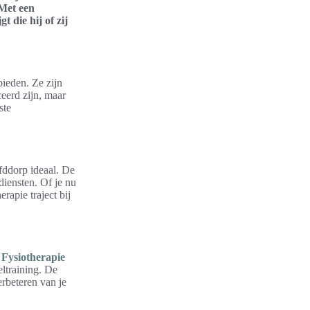
 Met een
 die hij of zij
bieden. Ze zijn
ceerd zijn, maar
ste
fddorp ideaal. De
diensten. Of je nu
rapie traject bij
j
Fysiotherapie
eltraining. De
erbeteren van je