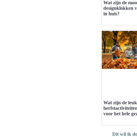
Wat zijn de moo
designklokken 
in huis?
Wat zijn de leuk
herfstactiviteite
voor het hele ge
Dit wil ik d