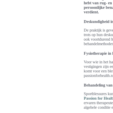
hebt van rug- en 
persoonlijke bena
verdient.
Deskundigheid i
De praktijk is gev
trots op hun desku
ook voortdurend hu
behandelmethoden t
Fysiotherapie in
Voor wie in het h
vestigingen zijn e
komt voor een bles
passionforhealth.n
Behandeling van 
Sportblessures kun
Passion for Heal
ervaren therapeuten
algehele conditie e