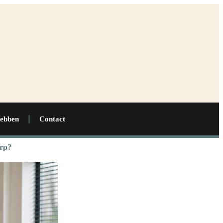
hebben
Contact
orp?