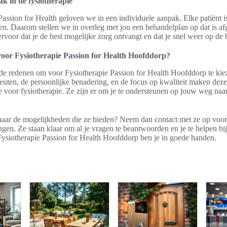
k in de fysiotherapie
Passion for Health geloven we in een individuele aanpak. Elke patiënt i
ten. Daarom stellen we in overleg met jou een behandelplan op dat is 
t ervoor dat je de best mogelijke zorg ontvangt en dat je snel weer op de 
oor Fysiotherapie Passion for Health Hoofddorp?
ende redenen om voor Fysiotherapie Passion for Health Hoofddorp te ki
uten, de persoonlijke benadering, en de focus op kwaliteit maken deze 
voor fysiotherapie. Ze zijn er om je te ondersteunen op jouw weg naar
aar de mogelijkheden die ze bieden? Neem dan contact met ze op voor
gen. Ze staan klaar om al je vragen te beantwoorden en je te helpen bi
 Fysiotherapie Passion for Health Hoofddorp ben je in goede handen.