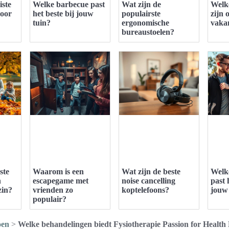
iste
Welke barbecue past
Wat zijn de
Welke
voor
het beste bij jouw
populairste
zijn 
tuin?
ergonomische
vaka
bureaustoelen?
ste
Waarom is een
Wat zijn de beste
Welk
n
escapegame met
noise cancelling
past 
zin?
vrienden zo
koptelefoons?
jouw 
populair?
oen
>
Welke behandelingen biedt Fysiotherapie Passion for Healt