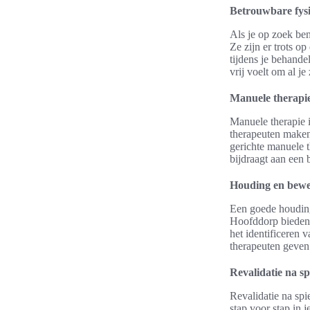
Betrouwbare fys
Als je op zoek ben
Ze zijn er trots o
tijdens je behande
vrij voelt om al je
Manuele therapie
Manuele therapie 
therapeuten maken 
gerichte manuele 
bijdraagt aan een 
Houding en beweg
Een goede houding 
Hoofddorp bieden z
het identificeren
therapeuten geven 
Revalidatie na sp
Revalidatie na spi
stap voor stap in j