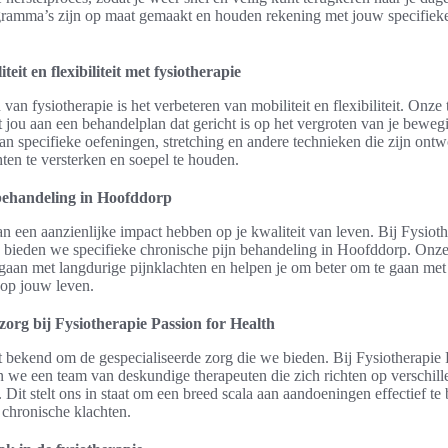
gramma’s zijn op maat gemaakt en houden rekening met jouw specifieke 
teit en flexibiliteit met fysiotherapie
van fysiotherapie is het verbeteren van mobiliteit en flexibiliteit. Onze
ou aan een behandelplan dat gericht is op het vergroten van je bewegi
n specifieke oefeningen, stretching en andere technieken die zijn ont
ten te versterken en soepel te houden.
behandeling in Hoofddorp
n een aanzienlijke impact hebben op je kwaliteit van leven. Bij Fysioth
bieden we specifieke chronische pijn behandeling in Hoofddorp. Onze 
mgaan met langdurige pijnklachten en helpen je om beter om te gaan m
 op jouw leven.
zorg bij Fysiotherapie Passion for Health
t bekend om de gespecialiseerde zorg die we bieden. Bij Fysiotherapie 
we een team van deskundige therapeuten die zich richten op verschill
Dit stelt ons in staat om een breed scala aan aandoeningen effectief te
t chronische klachten.