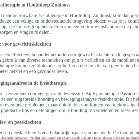
iotherapie in Hoofddorp Zuidoost
t naar betrouwbare fysiotherapie in Hoofddorp Zuidoost, kom dan gerus
p dat ze een veilige en ondersteunende omgeving bieden waar je je comfo
ling. De focus ligt op het creëren van een vertrouwensband met de patiën
 zorgen en vragen te delen.
 voor gewrichtsklachten
is een effectieve behandelmethode voor gewrichtsklachten. De gespecia
gebruik van diverse technieken om pijn te verlichten en de mobiliteit 
therapie kunnen ze blokkades opheffen en de functie van gewrichten her
beter herstel en een gezonder leven.
ingsanalyse in de fysiotherapie
is essentieel voor een gezonde levensstijl. Bij Fysiotherapie Passion f
e een uitgebreide houding en bewegingsanalyse fysiotherapie. Dit helpt
 van eventuele problemen, maar ook bij het voorkomen van toekomstige 
praktische tips en oefeningen om je houding te verbeteren en blessure
ier- en peesklachten
er- en peesklachten is een belangrijk aspect van ons werk. De therapeut
e herstelproces, zodat je weer snel en veilig kunt terugkeren naar je dagel