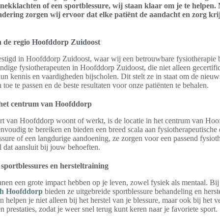
nekklachten of een sportblessure, wij staan klaar om je te helpen.
dering zorgen wij ervoor dat elke patiënt de aandacht en zorg krijgt
n de regio Hoofddorp Zuidoost
estigd in Hoofddorp Zuidoost, waar wij een betrouwbare fysiotherapie 
ndige fysiotherapeuten in Hoofddorp Zuidoost, die niet alleen gecertifi
n kennis en vaardigheden bijscholen. Dit stelt ze in staat om de nieuw
oe te passen en de beste resultaten voor onze patiënten te behalen.
 het centrum van Hoofddorp
art van Hoofddorp woont of werkt, is de locatie in het centrum van Hoo
envoudig te bereiken en bieden een breed scala aan fysiotherapeutische 
sure of een langdurige aandoening, ze zorgen voor een passend fysiothe
l dat aansluit bij jouw behoeften.
sportblessures en hersteltraining
nen een grote impact hebben op je leven, zowel fysiek als mentaal. Bi
th Hoofddorp
bieden ze uitgebreide sportblessure behandeling en herst
 helpen je niet alleen bij het herstel van je blessure, maar ook bij het v
n prestaties, zodat je weer snel terug kunt keren naar je favoriete sport.