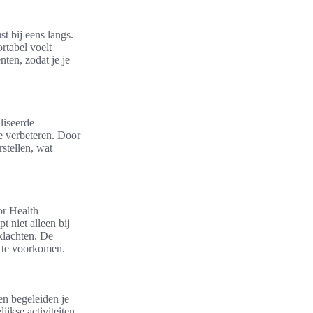
t bij eens langs.
rtabel voelt
ten, zodat je je
liseerde
te verbeteren. Door
stellen, wat
or Health
 niet alleen bij
klachten. De
s te voorkomen.
en begeleiden je
ijkse activiteiten.