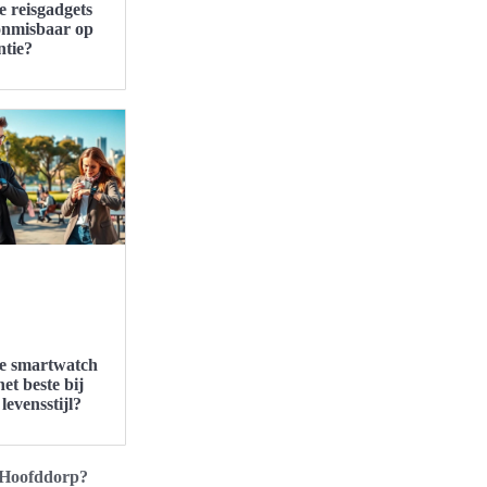
 reisgadgets
onmisbaar op
ntie?
e smartwatch
het beste bij
levensstijl?
h Hoofddorp?