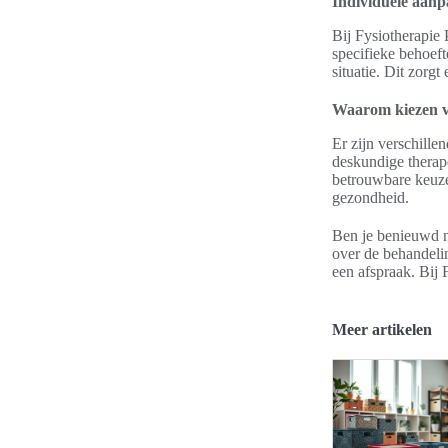
Individuele aanpa
Bij Fysiotherapie 
specifieke behoef
situatie. Dit zorg
Waarom kiezen v
Er zijn verschill
deskundige therape
betrouwbare keuze 
gezondheid.
Ben je benieuwd n
over de behandelin
een afspraak. Bij
Meer artikelen