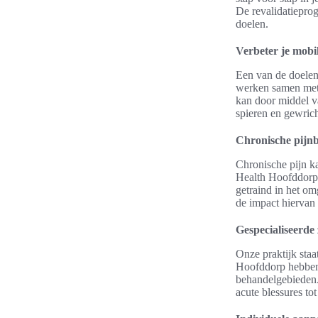
De revalidatiepro
doelen.
Verbeter je mobili
Een van de doelen 
werken samen met j
kan door middel va
spieren en gewrich
Chronische pijn
Chronische pijn ka
Health Hoofddorp 
getraind in het o
de impact hiervan
Gespecialiseerde 
Onze praktijk staa
Hoofddorp hebben 
behandelgebieden. 
acute blessures to