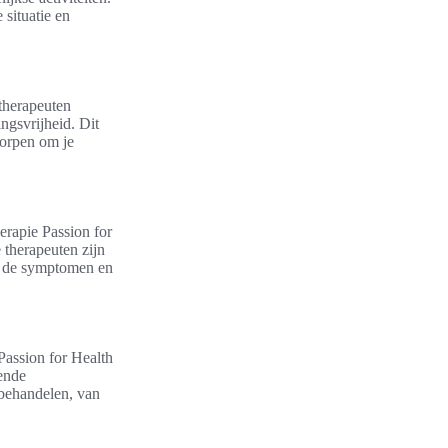
situatie en
 therapeuten
ngsvrijheid. Dit
worpen om je
erapie Passion for
therapeuten zijn
et de symptomen en
Passion for Health
ende
 behandelen, van