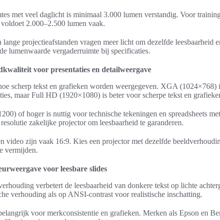
es met veel daglicht is minimaal 3.000 lumen verstandig. Voor training
n voldoet 2.000–2.500 lumen vaak.
lange projectieafstanden vragen meer licht om dezelfde leesbaarheid en
de lumenwaarde vergaderruimte bij specificaties.
dkwaliteit voor presentaties en detailweergave
 hoe scherp tekst en grafieken worden weergegeven. XGA (1024×768) i
ties, maar Full HD (1920×1080) is beter voor scherpe tekst en grafieke
 of hoger is nuttig voor technische tekeningen en spreadsheets met k
 resolutie zakelijke projector om leesbaarheid te garanderen.
n video zijn vaak 16:9. Kies een projector met dezelfde beeldverhoud
e vermijden.
eurweergave voor leesbare slides
erhouding verbetert de leesbaarheid van donkere tekst op lichte achte
che verhouding als op ANSI-contrast voor realistische inschatting.
s belangrijk voor merkconsistentie en grafieken. Merken als Epson en 