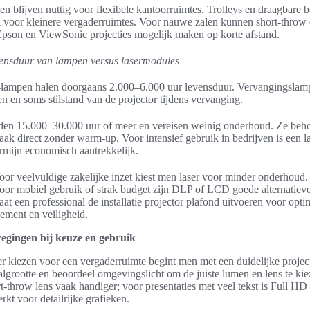
n blijven nuttig voor flexibele kantoorruimtes. Trolleys en draagbare b
l voor kleinere vergaderruimtes. Voor nauwe zalen kunnen short-throw o
Epson en ViewSonic projecties mogelijk maken op korte afstand.
ensduur van lampen versus lasermodules
-lampen halen doorgaans 2.000–6.000 uur levensduur. Vervangingslam
n en soms stilstand van de projector tijdens vervanging.
en 15.000–30.000 uur of meer en vereisen weinig onderhoud. Ze beh
vaak direct zonder warm-up. Voor intensief gebruik in bedrijven is een l
ermijn economisch aantrekkelijk.
oor veelvuldige zakelijke inzet kiest men laser voor minder onderhoud.
oor mobiel gebruik of strak budget zijn DLP of LCD goede alternatiev
at een professional de installatie projector plafond uitvoeren voor opti
ment en veiligheid.
egingen bij keuze en gebruik
er kiezen voor een vergaderruimte begint men met een duidelijke projec
algrootte en beoordeel omgevingslicht om de juiste lumen en lens te kie
rt-throw lens vaak handiger; voor presentaties met veel tekst is Full HD
 voor detailrijke grafieken.