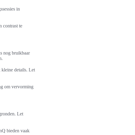
ssessies in
 contrast te
s nog bruikbaar
n.
leine details. Let
ing om vervorming
rgronden. Let
BenQ bieden vaak