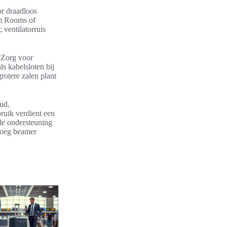
r draadloos
om Rooms of
 ventilatorruis
. Zorg voor
s kabelsloten bij
rotere zalen plant
oud,
bruik verdient een
ale ondersteuning
 voeg beamer