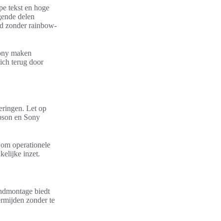
pe tekst en hoge
gende delen
ld zonder rainbow-
Sony maken
ich terug door
eringen. Let op
Epson en Sony
 om operationele
kelijke inzet.
fondmontage biedt
ermijden zonder te