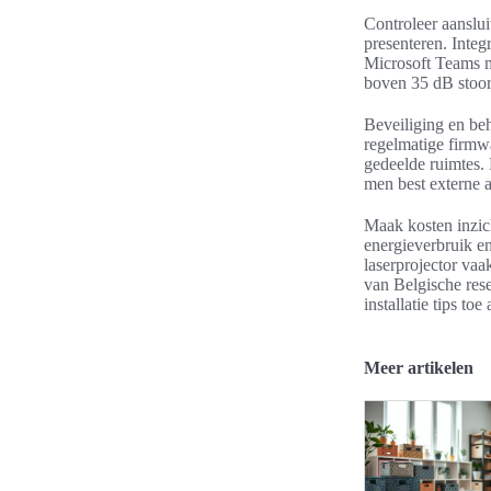
Controleer aansl
presenteren. Inte
Microsoft Teams ma
boven 35 dB stoort
Beveiliging en beh
regelmatige firmwa
gedeelde ruimtes.
men best externe a
Maak kosten inzich
energieverbruik en
laserprojector vaa
van Belgische res
installatie tips to
Meer artikelen