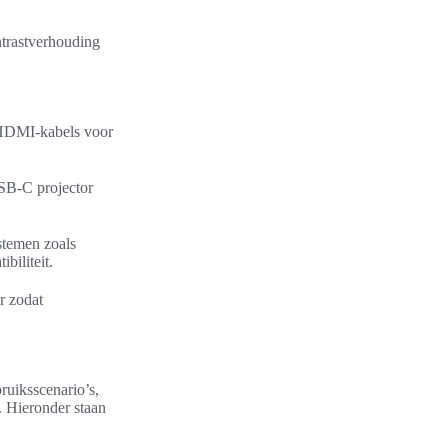
ntrastverhouding
n HDMI-kabels voor
SB-C projector
ystemen zoals
biliteit.
r zodat
ruiksscenario’s,
ë. Hieronder staan