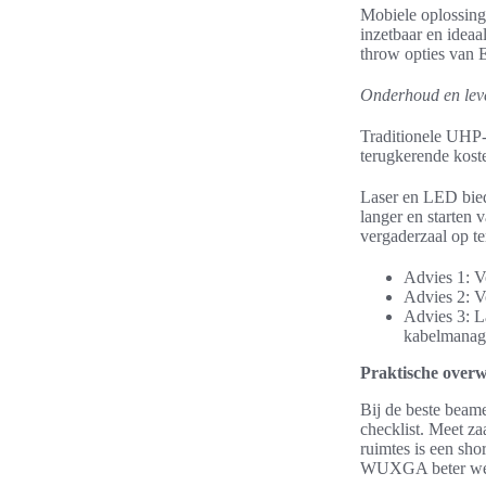
Mobiele oplossinge
inzetbaar en ideaa
throw opties van 
Onderhoud en lev
Traditionele UHP
terugkerende koste
Laser en LED bied
langer en starten 
vergaderzaal op t
Advies 1: V
Advies 2: V
Advies 3: La
kabelmanage
Praktische overw
Bij de beste beam
checklist. Meet za
ruimtes is een sho
WUXGA beter werkt