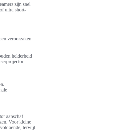
eamers zijn snel
f ultra short-
pen veroorzaken
ouden helderheid
aserprojector
en.
male
tor aanschaf
zen. Voor kleine
 voldoende, terwijl