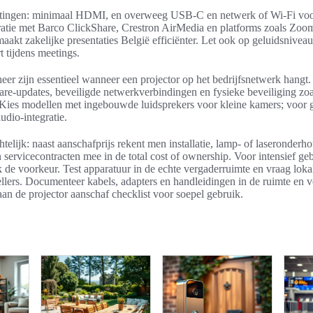
uitingen: minimaal HDMI, en overweeg USB-C en netwerk of Wi‑Fi voo
gratie met Barco ClickShare, Crestron AirMedia en platforms zoals Zo
akt zakelijke presentaties België efficiënter. Let ook op geluidsniveau;
 tijdens meetings.
eer zijn essentieel wanneer een projector op het bedrijfsnetwerk hangt
re-updates, beveiligde netwerkverbindingen en fysieke beveiliging zoal
 Kies modellen met ingebouwde luidsprekers voor kleine kamers; voor g
udio-integratie.
telijk: naast aanschafprijs rekent men installatie, lamp- of laseronderh
 servicecontracten mee in de total cost of ownership. Voor intensief ge
k de voorkeur. Test apparatuur in de echte vergaderruimte en vraag lok
ellers. Documenteer kabels, adapters en handleidingen in de ruimte en
e aan de projector aanschaf checklist voor soepel gebruik.