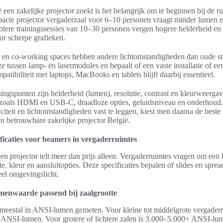
 een zakelijke projector zoekt is het belangrijk om te beginnen bij de r
acte projector vergaderzaal voor 6–10 personen vraagt minder lumen 
rotere trainingssessies van 10–30 personen vergen hogere helderhei
or scherpe grafieken.
en co-working spaces hebben andere lichtomstandigheden dan oude s
e tussen lamp- en lasermodules en bepaalt of een vaste installatie of e
patibiliteit met laptops, MacBooks en tablets blijft daarbij essentieel.
singspunten zijn helderheid (lumen), resolutie, contrast en kleurweerga
n zoals HDMI en USB-C, draadloze opties, geluidsniveau en onderhoud.
iteit en lichtomstandigheden vast te leggen, kiest men daarna de best
n betrouwbare zakelijke projector België.
ificaties voor beamers in vergaderruimtes
en projector telt meer dan prijs alleen. Vergaderruimtes vragen om een 
te, kleur en aansluitopties. Deze specificaties bepalen of slides en sprea
veel omgevingslicht.
menwaarde passend bij zaalgrootte
meestal in ANSI-lumen gemeten. Voor kleine tot middelgrote vergaderr
ANSI-lumen. Voor grotere of lichtere zalen is 3.000–5.000+ ANSI-lum