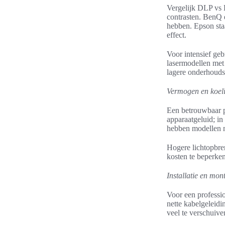
Vergelijk DLP vs 
contrasten. BenQ 
hebben. Epson sta
effect.
Voor intensief ge
lasermodellen met 
lagere onderhouds
Vermogen en koeli
Een betrouwbaar p
apparaatgeluid; i
hebben modellen m
Hogere lichtopbren
kosten te beperken
Installatie en mo
Voor een professio
nette kabelgeleidi
veel te verschuive