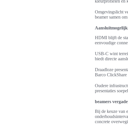
kleurprofielen en k
Omgevingslicht ve
beamer samen om sl
Aansluitmogelij
HDMI blijft de st
eenvoudige connect
USB-C wint terrei
biedt directe aan
Draadloze presenta
Barco ClickShare e
Oudere infrastruc
presentaties soepe
beamers vergade
Bij de keuze van e
onderhoudsinterval
concrete overwegi