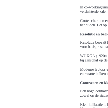
In co-workingruimt
verduisterde zale
Grote schermen en 
behouden. Let op 
Resolutie en beel
Resolutie bepaalt
voor basispresenta
WUXGA (1920×1200)
bij aanschaf op de
Moderne laptops e
en zwarte balken t
Contrasten en kl
Een hoge contrastv
zowel op de statis
Kleurkalibratie i