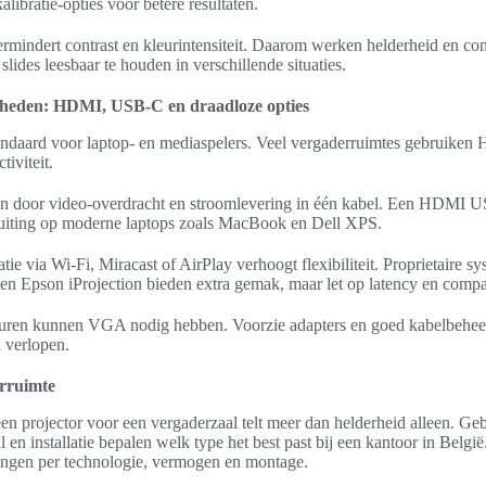
alibratie-opties voor betere resultaten.
rmindert contrast en kleurintensiteit. Daarom werken helderheid en co
ides leesbaar te houden in verschillende situaties.
kheden: HDMI, USB-C en draadloze opties
andaard voor laptop- en mediaspelers. Veel vergaderruimtes gebruike
iviteit.
n door video-overdracht en stroomlevering in één kabel. Een HDMI U
sluiting op moderne laptops zoals MacBook en Dell XPS.
tie via Wi‑Fi, Miracast of AirPlay verhoogt flexibiliteit. Proprietaire s
n Epson iProjection bieden extra gemak, maar let op latency en compati
turen kunnen VGA nodig hebben. Voorzie adapters en goed kabelbehee
l verlopen.
rruimte
en projector voor een vergaderzaal telt meer dan helderheid alleen. Geb
 en installatie bepalen welk type het best past bij een kantoor in Belgi
ngen per technologie, vermogen en montage.