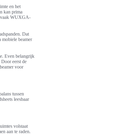
uimte en het
en kan prima
d en vaak WUXGA-
tadspanden. Dat
en mobiele beamer
ve. Even belangrijk
 Door eerst de
e beamer voor
balans tussen
dsheets leesbaar
uimtes volstaat
en aan te raden.