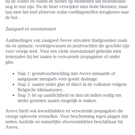
na de winter en vullen de border op momenten dat bloembollen
nog in rust zijn. Na de bloei verwijdert men dode bloemen, maar
laat men het loof afsterven zodat voedingsstoffen terugkeren naar
de bol.
Zaaigoed en moestuinstart
Aanbiedingen van zaaigoed Aveve omvatten bladgroenten zoals
sla en spinazie, wortelgewassen en peulvruchten die geschikt zijn
voor vroege teelt. Voor een vlotte moestuinstart gebruikt men
lentezaden bij het zaaien in verwarmde propagators of onder
glas.
Stap 1: grondvoorbereiding met Aveve-tuinaarde of
aangepaste mengsels voor goede drainage.
Stap 2: zaaien onder glas of direct in de volkstuin volgens
Belgische klimaatzones.
Stap 3: let op zaaidichtheid en dun uit indien nodig om
sterke groenten zaaien mogelijk te maken.
Aveve biedt ook kweekbakken en verwarmde propagators die
vroege opkweek versnellen. Voor bescherming tegen plagen zijn
netten, kasfolie en natuurlijke afweermiddelen beschikbaar bij
Aveve.