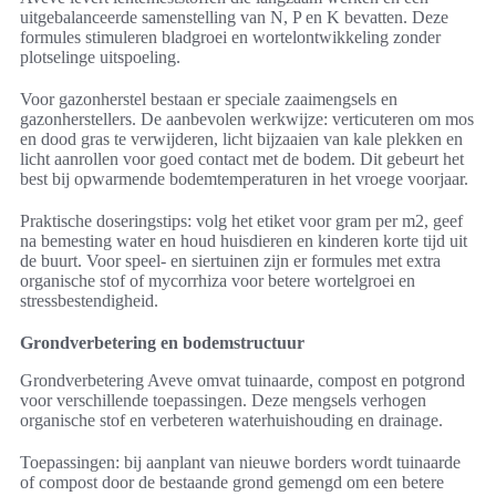
uitgebalanceerde samenstelling van N, P en K bevatten. Deze
formules stimuleren bladgroei en wortelontwikkeling zonder
plotselinge uitspoeling.
Voor gazonherstel bestaan er speciale zaaimengsels en
gazonherstellers. De aanbevolen werkwijze: verticuteren om mos
en dood gras te verwijderen, licht bijzaaien van kale plekken en
licht aanrollen voor goed contact met de bodem. Dit gebeurt het
best bij opwarmende bodemtemperaturen in het vroege voorjaar.
Praktische doseringstips: volg het etiket voor gram per m2, geef
na bemesting water en houd huisdieren en kinderen korte tijd uit
de buurt. Voor speel- en siertuinen zijn er formules met extra
organische stof of mycorrhiza voor betere wortelgroei en
stressbestendigheid.
Grondverbetering en bodemstructuur
Grondverbetering Aveve omvat tuinaarde, compost en potgrond
voor verschillende toepassingen. Deze mengsels verhogen
organische stof en verbeteren waterhuishouding en drainage.
Toepassingen: bij aanplant van nieuwe borders wordt tuinaarde
of compost door de bestaande grond gemengd om een betere