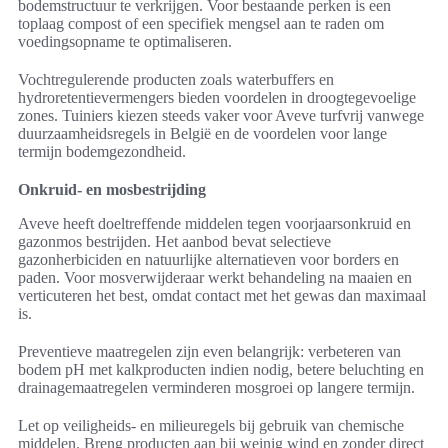
bodemstructuur te verkrijgen. Voor bestaande perken is een
toplaag compost of een specifiek mengsel aan te raden om
voedingsopname te optimaliseren.
Vochtregulerende producten zoals waterbuffers en
hydroretentievermengers bieden voordelen in droogtegevoelige
zones. Tuiniers kiezen steeds vaker voor Aveve turfvrij vanwege
duurzaamheidsregels in België en de voordelen voor lange
termijn bodemgezondheid.
Onkruid- en mosbestrijding
Aveve heeft doeltreffende middelen tegen voorjaarsonkruid en
gazonmos bestrijden. Het aanbod bevat selectieve
gazonherbiciden en natuurlijke alternatieven voor borders en
paden. Voor mosverwijderaar werkt behandeling na maaien en
verticuteren het best, omdat contact met het gewas dan maximaal
is.
Preventieve maatregelen zijn even belangrijk: verbeteren van
bodem pH met kalkproducten indien nodig, betere beluchting en
drainagemaatregelen verminderen mosgroei op langere termijn.
Let op veiligheids- en milieuregels bij gebruik van chemische
middelen. Breng producten aan bij weinig wind en zonder direct