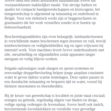
Aveve biedt een breed assortiment tuinmateriaal Aveve dat
voorjaarsklussen makkelijker maakt. Van stevige harken en
spades tot compacte handgereedschappen en kruiwagens, het
tuingereedschap is afgestemd op tuinaanleg en onderhoud in
België. Voor wie elektrisch werkt zijn er heggenscharen en
grasmaaiers die het werk versnellen zonder in te boeten op
betrouwbaarheid.
Beschermingsmiddelen zijn even belangrijk: tuinhandschoenen
in verschillende maten beschermen tegen doornen en vuil, terwijl
kniebeschermers en veiligheidsbrillen rug en ogen vrijwaren bij
intensief werk. Voor machines levert Aveve onderhoudssets met
olie, mesafstelling en slijpmiddelen zodat apparaten langer
meegaan en veilig blijven werken.
Irrigatie-oplossingen zoals slangen en sproei-systemen en
eenvoudige druppelbevloeiing helpen jonge aanplant consistent
water te geven tijdens warme lentedagen. Deze opties passen in
een doordachte tuinaanleg en besparen tijd en water, vooral bij
kleinere moestuinen en bloembedden.
Bij de keuze van gereedschap is kwaliteit en juiste maat cruciaal;
reinigen na gebruik, regelmatig slijpen van bladen en droge,
veilige opslag verlengen de levensduur. Aveve heeft ook mulch,
beschermende kweekklokken en vorstfolie voor gevoelige