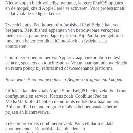
Nieuw kopen biedt volledige garantie, langere iPadOS updates
en de mogelijkheid AppleCare+ te activeren. Voor professionals
is dat vaak de veiligste keuze.
Tweedehands iPad kopen of refurbished iPad België kan veel
besparen. Refurbished-apparaten van betrouwbare verkopers
bieden vaak garantie en lagere prijzen. Bij iPad kopen gebruikt
moet men batterijconditie, iCloud‑lock en fysieke staat
controleren.
Controleer serienummer via Apple, vraag aankoopbon en test
camera, speakers en touchrespons. Vraag naar garantieoverdracht
en return policy bij refurbished of tweedehands platforms.
Beste winkels en online opties in België voor apple ipad kopen
Officiële kanalen zoals Apple Store België bieden zekerheid rond
configuratie en service. Ketens zoals Coolblue iPad en
MediaMarkt iPad hebben demo‑units en lokale afhaalpunten.
Bol.com iPad en andere grote retailers hebben vaak scherpe
prijzen en klantreviews.
Telecomproviders combineren vaak iPad cellular met data-
abonnementen. Refurbished-aanbieders en