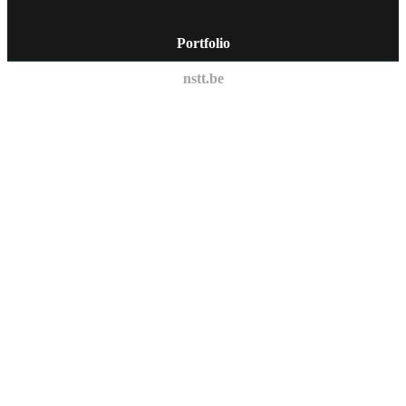
Portfolio
nstt.be