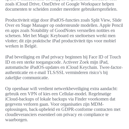
zoals iCloud Drive, OneDrive of Google Workspace helpen
documenten te scheiden zonder meerdere gebruikersprofielen.
Productiviteit stijgt door iPadOS-functies zoals Split View, Slide
Over en Stage Manager op ondersteunde modellen. Apple Pencil
en apps zoals Notability of GoodNotes versnellen notities en
schetsen. Met het Magic Keyboard en sneltoetsen werkt men
vlotter; dit zijn praktische iPad productiviteit tips voor mobiel
werken in België.
iPad beveiliging en iPad privacy beginnen bij Face ID of Touch
ID en een sterke toegangscode. Activeer Zoek mijn iPad,
automatische iPadOS-updates en iCloud Keychain. Twee-factor-
authenticatie en e-mail TLS/SSL verminderen risico’s bij
zakelijke communicatie.
Op openbaar wifi verdient netwerkbeveiliging extra aandacht:
gebruik een VPN of kies een Cellular-model. Regelmatige
iCloud-backups of lokale backups via Finder voorkomen dat
gegevens verloren gaan. Voor organisaties zijn MDM-
oplossingen, back-upbeleid en GDPR-conforme contracten met
cloudleveranciers essentieel om privacy en compliance te
waarborgen.