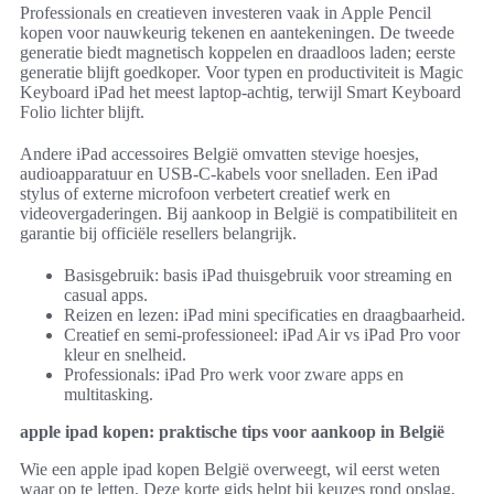
Professionals en creatieven investeren vaak in Apple Pencil
kopen voor nauwkeurig tekenen en aantekeningen. De tweede
generatie biedt magnetisch koppelen en draadloos laden; eerste
generatie blijft goedkoper. Voor typen en productiviteit is Magic
Keyboard iPad het meest laptop-achtig, terwijl Smart Keyboard
Folio lichter blijft.
Andere iPad accessoires België omvatten stevige hoesjes,
audioapparatuur en USB‑C-kabels voor snelladen. Een iPad
stylus of externe microfoon verbetert creatief werk en
videovergaderingen. Bij aankoop in België is compatibiliteit en
garantie bij officiële resellers belangrijk.
Basisgebruik: basis iPad thuisgebruik voor streaming en
casual apps.
Reizen en lezen: iPad mini specificaties en draagbaarheid.
Creatief en semi-professioneel: iPad Air vs iPad Pro voor
kleur en snelheid.
Professionals: iPad Pro werk voor zware apps en
multitasking.
apple ipad kopen: praktische tips voor aankoop in België
Wie een apple ipad kopen België overweegt, wil eerst weten
waar op te letten. Deze korte gids helpt bij keuzes rond opslag,