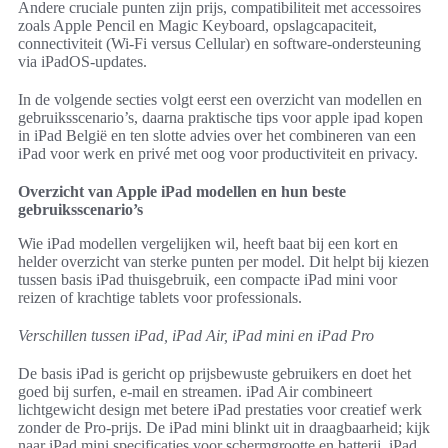
Andere cruciale punten zijn prijs, compatibiliteit met accessoires
zoals Apple Pencil en Magic Keyboard, opslagcapaciteit,
connectiviteit (Wi‑Fi versus Cellular) en software-ondersteuning
via iPadOS-updates.
In de volgende secties volgt eerst een overzicht van modellen en
gebruiksscenario’s, daarna praktische tips voor apple ipad kopen
in iPad België en ten slotte advies over het combineren van een
iPad voor werk en privé met oog voor productiviteit en privacy.
Overzicht van Apple iPad modellen en hun beste
gebruiksscenario’s
Wie iPad modellen vergelijken wil, heeft baat bij een kort en
helder overzicht van sterke punten per model. Dit helpt bij kiezen
tussen basis iPad thuisgebruik, een compacte iPad mini voor
reizen of krachtige tablets voor professionals.
Verschillen tussen iPad, iPad Air, iPad mini en iPad Pro
De basis iPad is gericht op prijsbewuste gebruikers en doet het
goed bij surfen, e-mail en streamen. iPad Air combineert
lichtgewicht design met betere iPad prestaties voor creatief werk
zonder de Pro-prijs. De iPad mini blinkt uit in draagbaarheid; kijk
naar iPad mini specificaties voor schermgrootte en batterij. iPad