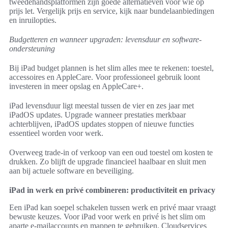
tweedehandsplatformen zijn goede alternatieven voor wie op
prijs let. Vergelijk prijs en service, kijk naar bundelaanbiedingen
en inruilopties.
Budgetteren en wanneer upgraden: levensduur en software-
ondersteuning
Bij iPad budget plannen is het slim alles mee te rekenen: toestel,
accessoires en AppleCare. Voor professioneel gebruik loont
investeren in meer opslag en AppleCare+.
iPad levensduur ligt meestal tussen de vier en zes jaar met
iPadOS updates. Upgrade wanneer prestaties merkbaar
achterblijven, iPadOS updates stoppen of nieuwe functies
essentieel worden voor werk.
Overweeg trade‑in of verkoop van een oud toestel om kosten te
drukken. Zo blijft de upgrade financieel haalbaar en sluit men
aan bij actuele software en beveiliging.
iPad in werk en privé combineren: productiviteit en privacy
Een iPad kan soepel schakelen tussen werk en privé maar vraagt
bewuste keuzes. Voor iPad voor werk en privé is het slim om
aparte e-mailaccounts en mappen te gebruiken. Cloudservices