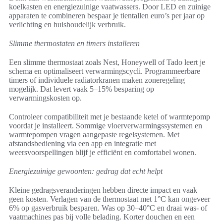
koelkasten en energiezuinige vaatwassers. Door LED en zuinige
apparaten te combineren bespaar je tientallen euro’s per jaar op
verlichting en huishoudelijk verbruik.
Slimme thermostaten en timers installeren
Een slimme thermostaat zoals Nest, Honeywell of Tado leert je
schema en optimaliseert verwarmingscycli. Programmeerbare
timers of individuele radiatorkranen maken zoneregeling
mogelijk. Dat levert vaak 5–15% besparing op
verwarmingskosten op.
Controleer compatibiliteit met je bestaande ketel of warmtepomp
voordat je installeert. Sommige vloerverwarmingssystemen en
warmtepompen vragen aangepaste regelsystemen. Met
afstandsbediening via een app en integratie met
weersvoorspellingen blijf je efficiënt en comfortabel wonen.
Energiezuinige gewoonten: gedrag dat echt helpt
Kleine gedragsveranderingen hebben directe impact en vaak
geen kosten. Verlagen van de thermostaat met 1°C kan ongeveer
6% op gasverbruik besparen. Was op 30–40°C en draai was- of
vaatmachines pas bij volle belading. Korter douchen en een