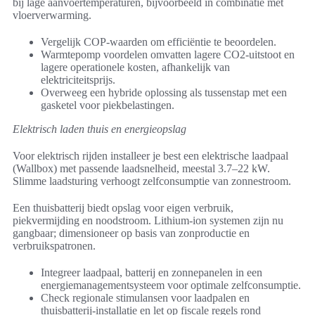
bij lage aanvoertemperaturen, bijvoorbeeld in combinatie met
vloerverwarming.
Vergelijk COP-waarden om efficiëntie te beoordelen.
Warmtepomp voordelen omvatten lagere CO2-uitstoot en
lagere operationele kosten, afhankelijk van
elektriciteitsprijs.
Overweeg een hybride oplossing als tussenstap met een
gasketel voor piekbelastingen.
Elektrisch laden thuis en energieopslag
Voor elektrisch rijden installeer je best een elektrische laadpaal
(Wallbox) met passende laadsnelheid, meestal 3.7–22 kW.
Slimme laadsturing verhoogt zelfconsumptie van zonnestroom.
Een thuisbatterij biedt opslag voor eigen verbruik,
piekvermijding en noodstroom. Lithium-ion systemen zijn nu
gangbaar; dimensioneer op basis van zonproductie en
verbruikspatronen.
Integreer laadpaal, batterij en zonnepanelen in een
energiemanagementsysteem voor optimale zelfconsumptie.
Check regionale stimulansen voor laadpalen en
thuisbatterij-installatie en let op fiscale regels rond