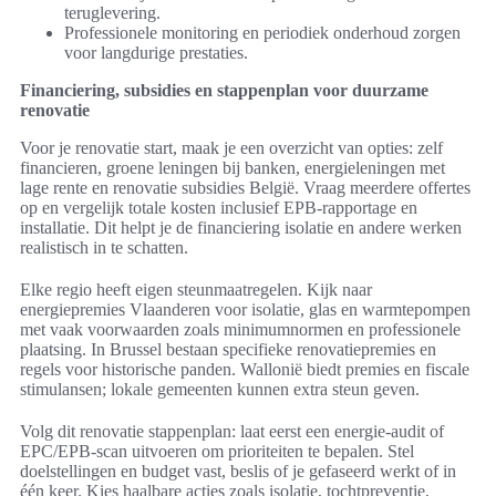
teruglevering.
Professionele monitoring en periodiek onderhoud zorgen
voor langdurige prestaties.
Financiering, subsidies en stappenplan voor duurzame
renovatie
Voor je renovatie start, maak je een overzicht van opties: zelf
financieren, groene leningen bij banken, energieleningen met
lage rente en renovatie subsidies België. Vraag meerdere offertes
op en vergelijk totale kosten inclusief EPB-rapportage en
installatie. Dit helpt je de financiering isolatie en andere werken
realistisch in te schatten.
Elke regio heeft eigen steunmaatregelen. Kijk naar
energiepremies Vlaanderen voor isolatie, glas en warmtepompen
met vaak voorwaarden zoals minimumnormen en professionele
plaatsing. In Brussel bestaan specifieke renovatiepremies en
regels voor historische panden. Wallonië biedt premies en fiscale
stimulansen; lokale gemeenten kunnen extra steun geven.
Volg dit renovatie stappenplan: laat eerst een energie-audit of
EPC/EPB-scan uitvoeren om prioriteiten te bepalen. Stel
doelstellingen en budget vast, beslis of je gefaseerd werkt of in
één keer. Kies haalbare acties zoals isolatie, tochtpreventie,