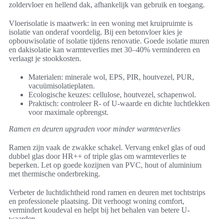
zoldervloer en hellend dak, afhankelijk van gebruik en toegang.
Vloerisolatie is maatwerk: in een woning met kruipruimte is
isolatie van onderaf voordelig. Bij een betonvloer kies je
opbouwisolatie of isolatie tijdens renovatie. Goede isolatie muren
en dakisolatie kan warmteverlies met 30–40% verminderen en
verlaagt je stookkosten.
Materialen: minerale wol, EPS, PIR, houtvezel, PUR,
vacuümisolatieplaten.
Ecologische keuzes: cellulose, houtvezel, schapenwol.
Praktisch: controleer R- of U-waarde en dichte luchtlekken
voor maximale opbrengst.
Ramen en deuren upgraden voor minder warmteverlies
Ramen zijn vaak de zwakke schakel. Vervang enkel glas of oud
dubbel glas door HR++ of triple glas om warmteverlies te
beperken. Let op goede kozijnen van PVC, hout of aluminium
met thermische onderbreking.
Verbeter de luchtdichtheid rond ramen en deuren met tochtstrips
en professionele plaatsing. Dit verhoogt woning comfort,
vermindert koudeval en helpt bij het behalen van betere U-
waarden.