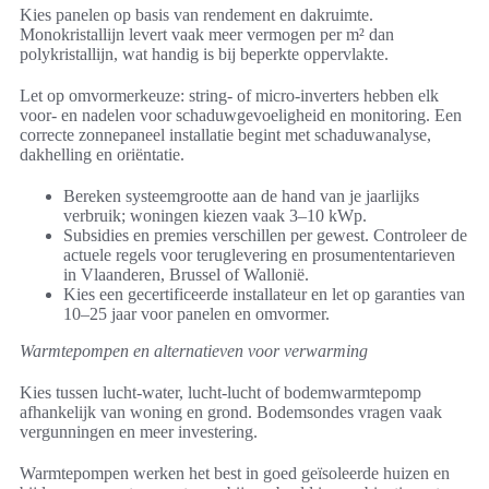
Kies panelen op basis van rendement en dakruimte.
Monokristallijn levert vaak meer vermogen per m² dan
polykristallijn, wat handig is bij beperkte oppervlakte.
Let op omvormerkeuze: string- of micro-inverters hebben elk
voor- en nadelen voor schaduwgevoeligheid en monitoring. Een
correcte zonnepaneel installatie begint met schaduwanalyse,
dakhelling en oriëntatie.
Bereken systeemgrootte aan de hand van je jaarlijks
verbruik; woningen kiezen vaak 3–10 kWp.
Subsidies en premies verschillen per gewest. Controleer de
actuele regels voor teruglevering en prosumententarieven
in Vlaanderen, Brussel of Wallonië.
Kies een gecertificeerde installateur en let op garanties van
10–25 jaar voor panelen en omvormer.
Warmtepompen en alternatieven voor verwarming
Kies tussen lucht-water, lucht-lucht of bodemwarmtepomp
afhankelijk van woning en grond. Bodemsondes vragen vaak
vergunningen en meer investering.
Warmtepompen werken het best in goed geïsoleerde huizen en