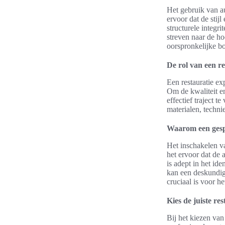
Het gebruik van au
ervoor dat de stij
structurele integri
streven naar de ho
oorspronkelijke b
De rol van een re
Een restauratie ex
Om de kwaliteit en
effectief traject 
materialen, techni
Waarom een gespe
Het inschakelen va
het ervoor dat de
is adept in het id
kan een deskundig
cruciaal is voor h
Kies de juiste re
Bij het kiezen van