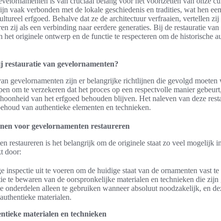
velornamenten is van cruciaal belang voor het voortzetten van onze cul
ijn vaak verbonden met de lokale geschiedenis en tradities, wat hen ee
ltureel erfgoed. Behalve dat ze de architectuur verfraaien, vertellen zij 
en zij als een verbinding naar eerdere generaties. Bij de restauratie v
m het originele ontwerp en de functie te respecteren om de historische aut
bij restauratie van gevelornamenten?
 van gevelornamenten zijn er belangrijke richtlijnen die gevolgd moete
pen om te verzekeren dat het proces op een respectvolle manier gebeurt
hoonheid van het erfgoed behouden blijven. Het naleven van deze restau
 behoud van authentieke elementen en technieken.
jnen voor gevelornamenten restaureren
 restaureren is het belangrijk om de originele staat zo veel mogelijk int
t door:
 inspectie uit te voeren om de huidige staat van de ornamenten vast te 
e te bewaren van de oorspronkelijke materialen en technieken die zijn 
 onderdelen alleen te gebruiken wanneer absoluut noodzakelijk, en d
 authentieke materialen.
ntieke materialen en technieken