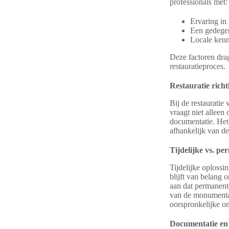
professionals met:
Ervaring in
Een gedegen 
Locale kenn
Deze factoren drag
restauratieproces.
Restauratie rich
Bij de restauratie
vraagt niet allee
documentatie. Het 
afhankelijk van d
Tijdelijke vs. p
Tijdelijke oplossi
blijft van belang 
aan dat permanent
van de monumentale
oorspronkelijke o
Documentatie en 