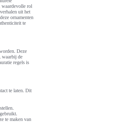
turele
n waardevolle rol
verhalen uit het
an deze ornamenten
henticiteit te
n worden. Deze
, waarbij de
ratie regels is
act te laten. Dit
stellen.
gebruikt.
eze te maken van