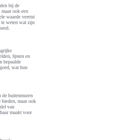
den bij de
, maar ook een
ele waarde vereist
 te weten wat zijn
voerd.
grijke
lden, lijsten en
en bepaalde
rfgoed, wat hun
op de buitenmuren
e bieden, maar ook
ddel van
sbaar maakt voor