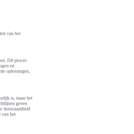
eit van het
gen. Dit proces
ingen en
nte oplossingen,
elijk is, maar het
chtlijnen geven
 de duurzaamheid
t van het