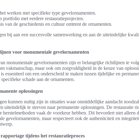
 het werken met specifieke type gevelornamenten.
portfolio met eerdere restauratieprojecten.
is van de geschiedenis en cultuur omtrent de ornamenten.
en bij aan een succesvolle samenwerking en aan de uiteindelijke kwalit
tlijnen voor monumentale gevelornamenten
 van monumentale gevelornamenten zijn er belangrijke richtlijnen te vol
n om vakmanschap, maar ook om zorgvuldigheid in de keuze van oploss
is essentieel om een onderscheid te maken tussen tijdelijke en permane
e specifieke schade aan de ornamenten.
ermanente oplossingen
ngen kunnen nuttig zijn in situaties waar onmiddellijke aandacht noodzak
om uiteindelijk te streven naar permanente oplossingen. De restauratie ri
e herstelmethoden vaak de voorkeur hebben. Dit bevordert niet alleen
 gevelornamenten, maar respecteert ook de authenticiteit en integritei
ntwerp.
rapportage tijdens het restauratieproces