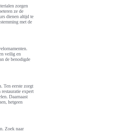
aterialen zorgen
beteren ze de
rs dienen altijd te
eenstemming met de
evelornamenten.
en veilig en
 van de benodigde
. Ten eerste zorgt
restauratie expert
elen. Daarnaast
nen, hetgeen
en. Zoek naar