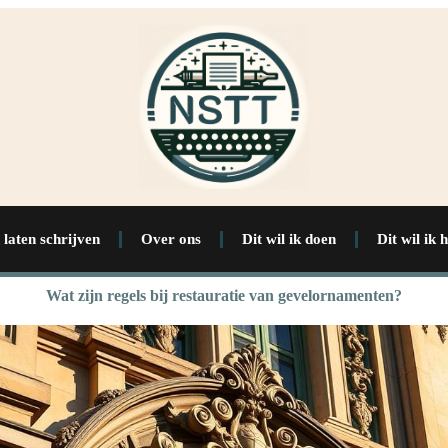
 laten schrijven
Over ons
Dit wil ik doen
Dit wil ik 
Wat zijn regels bij restauratie van gevelornamenten?