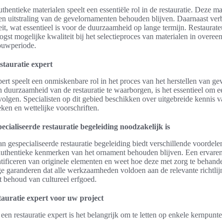
thentieke materialen speelt een essentiële rol in de restauratie. Deze m
l en uitstraling van de gevelornamenten behouden blijven. Daarnaast ver
teit, wat essentieel is voor de duurzaamheid op lange termijn. Restaurateu
ogst mogelijke kwaliteit bij het selectieproces van materialen in over
ouwperiode.
stauratie expert
pert speelt een onmiskenbare rol in het proces van het herstellen van g
 duurzaamheid van de restauratie te waarborgen, is het essentieel om e
te volgen. Specialisten op dit gebied beschikken over uitgebreide kennis
eken en wettelijke voorschriften.
cialiseerde restauratie begeleiding noodzakelijk is
n gespecialiseerde restauratie begeleiding biedt verschillende voordelen
 authentieke kenmerken van het ornament behouden blijven. Een ervaren 
entificeren van originele elementen en weet hoe deze met zorg te behand
e garanderen dat alle werkzaamheden voldoen aan de relevante richtlij
et behoud van cultureel erfgoed.
stauratie expert voor uw project
 een restauratie expert is het belangrijk om te letten op enkele kernpunt