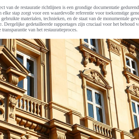
ect van de restauratie richtlijnen is een grondige documentatie gedurend
 elke stap zorgt voor een waardevolle referentie voor toekomstige gene
an gebruikte materialen, technieken, en de staat van de monumentale ge
ie. Dergelijke gedetailleerde rapportages zijn cruciaal voor het behoud v
 transparantie van het restauratieproces.