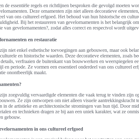
den de essentiële regels en richtlijnen besproken die gevolgd moeten wor
evelornamenten. Deze ornamenten zijn niet alleen decoratieve elementen
l van ons cultureel erfgoed. Het behoud van hun historische en cultur
ldigheid. Bij het restaureren van gevelornamenten is het belangrijk om
atie van gevelornamenten?, zodat alles correct en respectvol wordt uitge
elornamenten en restauratie
ijn niet enkel esthetische toevoegingen aan gebouwen, maar ook belan
culturele en historische waarden. Deze decoratieve elementen, zoals bee
e details, verfraaien de buitenkant van bouwwerken en weerspiegelen e
tijl en periode. Ze vormen een essentieel onderdeel van ons cultureel e
tie onontbeerlijk maakt.
rnamenten?
ijn zorgvuldig vervaardigde elementen die vaak terug te vinden zijn 
ebouwen. Ze zijn ontworpen om niet alleen visuele aantrekkingskracht t
n in de artistieke en architectonische stromingen van hun tijd. Door mi
rialen en technieken dragen ze bij aan een uniek karakter, wat ze onmi
een gebouw.
evelornamenten in ons cultureel erfgoed