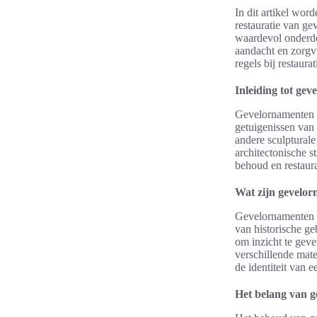
In dit artikel wor
restauratie van g
waardevol onderdee
aandacht en zorgvu
regels bij restaur
Inleiding tot gev
Gevelornamenten z
getuigenissen van 
andere sculptural
architectonische s
behoud en restaura
Wat zijn gevelo
Gevelornamenten z
van historische g
om inzicht te geve
verschillende mate
de identiteit van 
Het belang van g