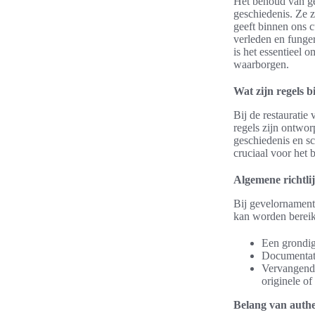
Het behoud van ge
geschiedenis. Ze z
geeft binnen ons cu
verleden en funger
is het essentieel o
waarborgen.
Wat zijn regels 
Bij de restauratie
regels zijn ontwor
geschiedenis en sc
cruciaal voor het
Algemene richtli
Bij gevelornamenten
kan worden bereik
Een grondige
Documentati
Vervangende
originele of
Belang van authe