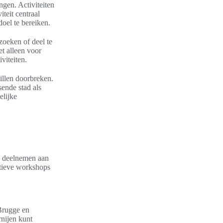
gen. Activiteiten
teit centraal
oel te bereiken.
zoeken of deel te
t alleen voor
viteiten.
illen doorbreken.
sende stad als
elijke
n, deelnemen aan
eatieve workshops
 Brugge en
nijen kunt