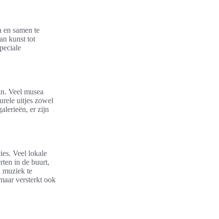
n en samen te
an kunst tot
peciale
in. Veel musea
urele uitjes zowel
lerieën, er zijn
ies. Veel lokale
rten in de buurt,
 muziek te
maar versterkt ook