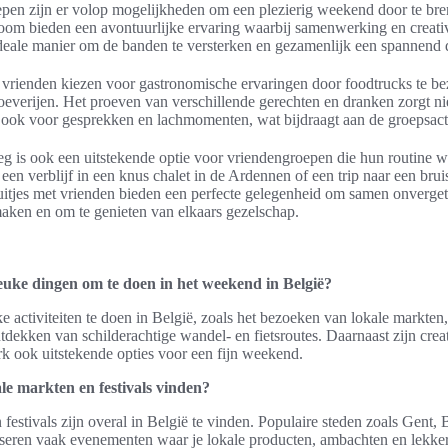
pen zijn er volop mogelijkheden om een plezierig weekend door te bren
oom bieden een avontuurlijke ervaring waarbij samenwerking en creativi
ideale manier om de banden te versterken en gezamenlijk een spannend d
vrienden kiezen voor gastronomische ervaringen door foodtrucks te be
everijen. Het proeven van verschillende gerechten en dranken zorgt nie
 ook voor gesprekken en lachmomenten, wat bijdraagt aan de groepsacti
 is ook een uitstekende optie voor vriendengroepen die hun routine w
een verblijf in een knus chalet in de Ardennen of een trip naar een brui
itjes met vrienden bieden een perfecte gelegenheid om samen onverget
maken en om te genieten van elkaars gezelschap.
leuke dingen om te doen in het weekend in België?
uke activiteiten te doen in België, zoals het bezoeken van lokale markte
ontdekken van schilderachtige wandel- en fietsroutes. Daarnaast zijn cr
rk ook uitstekende opties voor een fijn weekend.
le markten en festivals vinden?
festivals zijn overal in België te vinden. Populaire steden zoals Gent,
eren vaak evenementen waar je lokale producten, ambachten en lekker