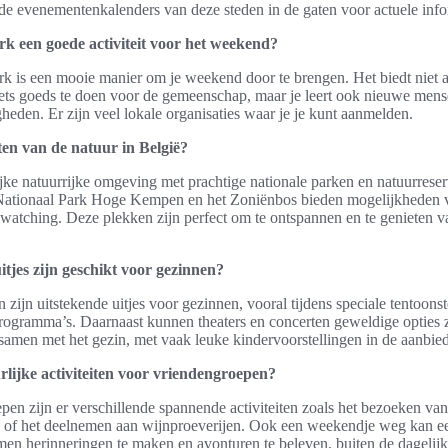
e evenementenkalenders van deze steden in de gaten voor actuele info
erk een goede activiteit voor het weekend?
erk is een mooie manier om je weekend door te brengen. Het biedt niet a
ets goeds te doen voor de gemeenschap, maar je leert ook nieuwe men
heden. Er zijn veel lokale organisaties waar je je kunt aanmelden.
ten van de natuur in België?
ijke natuurrijke omgeving met prachtige nationale parken en natuurreser
 Nationaal Park Hoge Kempen en het Zoniënbos bieden mogelijkheden 
e watching. Deze plekken zijn perfect om te ontspannen en te genieten v
itjes zijn geschikt voor gezinnen?
 zijn uitstekende uitjes voor gezinnen, vooral tijdens speciale tentoonst
programma’s. Daarnaast kunnen theaters en concerten geweldige opties 
 samen met het gezin, met vaak leuke kindervoorstellingen in de aanbie
rlijke activiteiten voor vriendengroepen?
en zijn er verschillende spannende activiteiten zoals het bezoeken va
ls of het deelnemen aan wijnproeverijen. Ook een weekendje weg kan 
en herinneringen te maken en avonturen te beleven, buiten de dagelijk