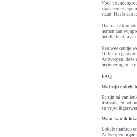
Voor vriendengroe
zoals een escape r
staan. Het is een 
Daarnaast kunnen 
nemen aan wijnpro
heerlijkheid, maar
Een weekendje weg
Of het nu gaat om 
Antwerpen, deze u
herinneringen te 
FAQ
Wat zijn enkele 
Er zijn tal van le
festivals, en het 
en vrijwilligerswe
Waar kan ik loka
Lokale markten en 
Antwerpen organis