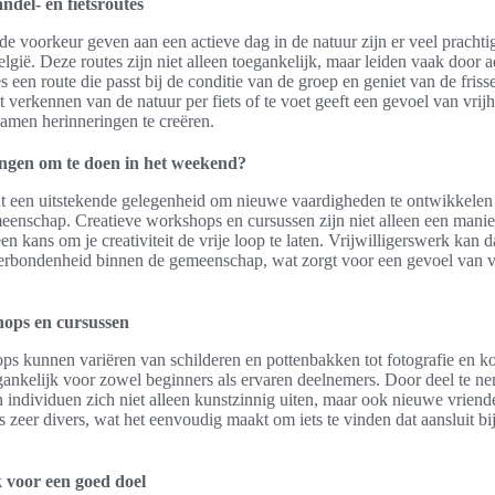
del- en fietsroutes
e voorkeur geven aan een actieve dag in de natuur zijn er veel pracht
België. Deze routes zijn niet alleen toegankelijk, maar leiden vaak do
 een route die passt bij de conditie van de groep en geniet van de frisse
t verkennen van de natuur per fiets of te voet geeft een gevoel van vrij
amen herinneringen te creëren.
ingen om te doen in het weekend?
 een uitstekende gelegenheid om nieuwe vaardigheden te ontwikkelen e
enschap. Creatieve workshops en cursussen zijn niet alleen een manier 
en kans om je creativiteit de vrije loop te laten. Vrijwilligerswerk kan 
verbondenheid binnen de gemeenschap, wat zorgt voor een gevoel van 
hops en cursussen
ps kunnen variëren van schilderen en pottenbakken tot fotografie en 
egankelijk voor zowel beginners als ervaren deelnemers. Door deel te n
n individuen zich niet alleen kunstzinnig uiten, maar ook nieuwe vrien
s zeer divers, wat het eenvoudig maakt om iets te vinden dat aansluit b
k voor een goed doel