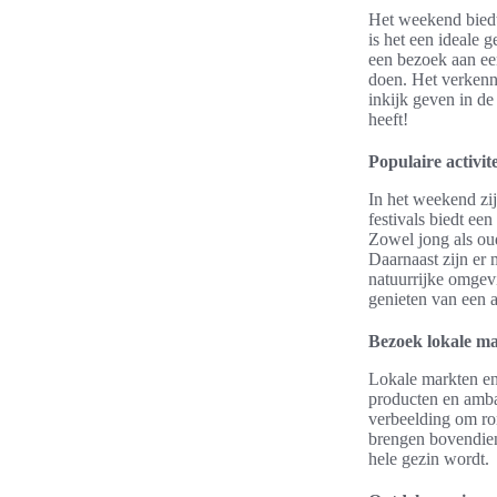
Het weekend biedt
is het een ideale
een bezoek aan een
doen. Het verkenn
inkijk geven in de
heeft!
Populaire activi
In het weekend zij
festivals biedt ee
Zowel jong als ou
Daarnaast zijn er 
natuurrijke omgev
genieten van een 
Bezoek lokale mar
Lokale markten en 
producten en amba
verbeelding om ron
brengen bovendien 
hele gezin wordt.