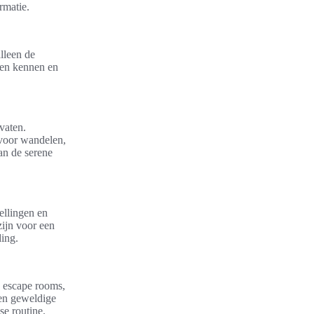
rmatie.
lleen de
sen kennen en
vaten.
voor wandelen,
an de serene
ellingen en
zijn voor een
ding.
n escape rooms,
een geweldige
se routine.