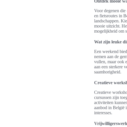
Ontdek mooie wan
Voor degenen die d
en fietsroutes in 
landschappen. Kies
mooie uitzicht. He
mogelijkheid om s
Wat zijn leuke d
Een weekend biedt
nemen aan de geme
vullen, maar ook e
aan een sterkere 
saamhorigheid.
Creatieve works
Creatieve worksho
cursussen zijn to
activiteiten kunne
aanbod in België i
interesses.
Vrijwilligerswer