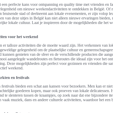
 een perfecte kans voor ontspanning en quality time met vrienden en fa
 gelegenheid om nieuwe weekendactiviteiten te ontdekken in België. Of 
 bruisende stad of deelneemt aan lokale evenementen, er zijn volop le
en van deze uitjes in België kan niet alleen nieuwe ervaringen bieden,
 rijke lokale cultuur. Laat je inspireren door de mogelijkheden die het 
teiten voor het weekend
n er talloze activiteiten die de moeite waard zijn. Het verkennen van l
n geweldige gelegenheid om de plaatselijke cultuur en gemeenschapsgees
d kunnen genieten van de sfeer en de verschillende producten die aan
mooi aangelegde wandelroutes en fietsroutes die ideaal zijn voor het o
ing. Deze mogelijkheden zijn perfect voor gezinnen en vrienden die sa
actief weekend.
kten en festivals
festivals bieden een schat aan kansen voor bezoekers. Men kan er niet
chtelijke goederen kopen, maar ook proeven van lokale delicatessen. He
d te slenteren tussen de kraampjes, op zoek naar dat ene bijzondere ite
vaak muziek, dans en andere culturele activiteiten, waardoor het een 