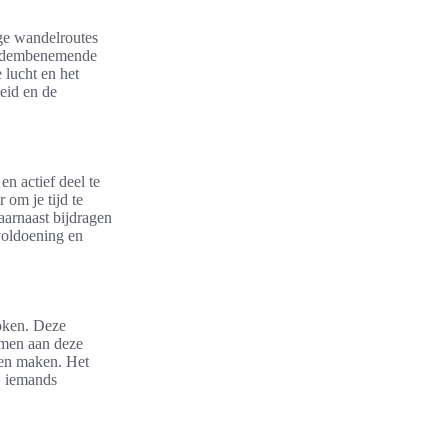
ige wandelroutes
or adembenemende
 lucht en het
heid en de
n actief deel te
om je tijd te
daarnaast bijdragen
voldoening en
koken. Deze
emen aan deze
den maken. Het
ij iemands