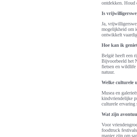
ontdekken. Houd d
Is vrijwilligersw
Ja, vrijwilligersw
mogelijkheid om i
ontwikkelt vaardig
Hoe kan ik genie
België heeft een r
Bijvoorbeeld het
fietsen en wildlif
natuur.
Welke culturele u
Musea en galerieën
kindvriendelijke 
culturele ervaring
Wat zijn avontuu
Voor vriendengroep
foodtruck festiva
manier zijn om sam