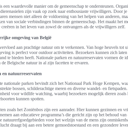
 is een waardevolle manier om de gemeenschap te ondersteunen. Organis
ierenasielen zijn vaak op zoek naar enthousiaste vrijwilligers. Door je 
varen mensen niet alleen de voldoening van het helpen van anderen, maa
erken van sociale verbindingen binnen de gemeenschap. Het maakt het m
 creëren in het leven van zowel de ontvangers als de vrijwilligers zelf.
rijke omgeving van België
vervloed aan prachtige natuur om te verkennen. Van hoge heuvels tot ui
eving is perfect voor outdoor activiteiten. Bezoekers kunnen zich laten
t land te bieden heeft. Nationale parken en natuurreservaten vormen de 
de Belgische natuur in al zijn facetten te ervaren.
n en natuurreservaten
e nationale parken bevindt zich het Nationaal Park Hoge Kempen, wa
strekte bossen, schilderachtige meren en diverse wandel- en fietspaden.
nheid voor wildlife watching, waarbij bezoekers mogelijk dieren zoals 
elsoorten kunnen spotten.
ten zoals het Zoniënbos zijn een aanrader. Hier kunnen gezinnen en v
lnemen aan educatieve programma’s die gericht zijn op het behoud van 
e natuurerfgoedgebieden voor het welzijn van de mens zijn onmiskenb
se lucht draagt bij aan een betere gemoedstoestand en een gezondere leven