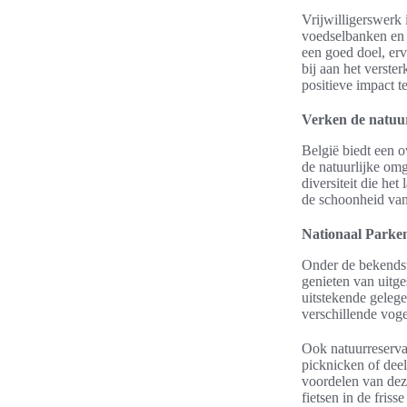
Vrijwilligerswerk
voedselbanken en d
een goed doel, er
bij aan het verst
positieve impact te
Verken de natuur
België biedt een o
de natuurlijke omg
diversiteit die he
de schoonheid van 
Nationaal Parke
Onder de bekendst
genieten van uitge
uitstekende gelege
verschillende vog
Ook natuurreserva
picknicken of dee
voordelen van dez
fietsen in de fris