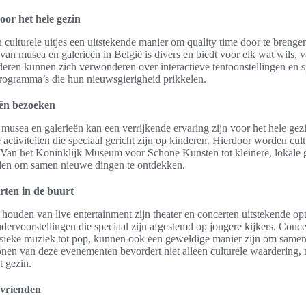
voor het hele gezin
 culturele uitjes een uitstekende manier om quality time door te brenge
van musea en galerieën in België is divers en biedt voor elk wat wils, v
deren kunnen zich verwonderen over interactieve tentoonstellingen en s
programma’s die hun nieuwsgierigheid prikkelen.
eën bezoeken
musea en galerieën kan een verrijkende ervaring zijn voor het hele gez
activiteiten die speciaal gericht zijn op kinderen. Hierdoor worden cult
 Van het Koninklijk Museum voor Schone Kunsten tot kleinere, lokale ga
den om samen nieuwe dingen te ontdekken.
rten in de buurt
houden van live entertainment zijn theater en concerten uitstekende opt
ndervoorstellingen die speciaal zijn afgestemd op jongere kijkers. Conce
ssieke muziek tot pop, kunnen ook een geweldige manier zijn om samen
onen van deze evenementen bevordert niet alleen culturele waardering, 
t gezin.
 vrienden