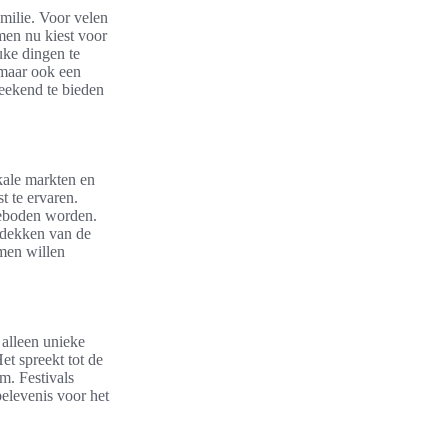
milie. Voor velen
men nu kiest voor
uke dingen te
 maar ook een
weekend te bieden
okale markten en
t te ervaren.
geboden worden.
ntdekken van de
men willen
 alleen unieke
t spreekt tot de
m. Festivals
belevenis voor het