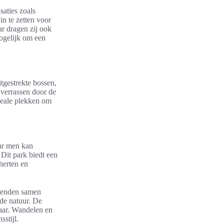
aties zoals
in te zetten voor
r dragen zij ook
ogelijk om een
tgestrekte bossen,
 verrassen door de
ideale plekken om
ar men kan
 Dit park biedt een
herten en
rienden samen
de natuur. De
aar. Wandelen en
sstijl.