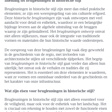
Inleiding tot brugleuningen in historische stijl
Brugleuningen in historische stijl zijn meer dan enkel praktische
elementen; ze zijn een weerspiegeling van ons culturele erfgoed.
Deze
historische brugleuningen
zijn vaak ontworpen met veel
aandacht voor detail en esthetiek, waardoor ze een belangrijke
bijdrage leveren aan de algehele uitstraling van de bruggen
waarop ze zijn geïnstalleerd. Het
brugleuningen ontwerp
omvat
niet alleen stijlkeuzes, maar ook de integratie van traditionele
vormen en materialen die hun historische waarde onderstrepen.
De oorsprong van deze brugleuningen ligt vaak diep geworteld
in de geschiedenis van de regio, met invloeden van
architectonische stijlen uit verschillende tijdperken. Het begrip
van
brugleuningen in historische stijl
gaat verder dan alleen hun
uiterlijk; het omvat ook de verhalen en tradities die zij
representeren. Het is essentieel om deze elementen te waarderen,
want ze vormen een onmisbaar onderdeel van de geschiedenis en
het karakter van onze infrastructuur.
Wat zijn eisen voor brugleuningen in historische stijl?
Brugleuningen in historische stijl zijn niet alleen essentieel voor
de veiligheid, maar ook voor de esthetiek van het landschap. Het
is cruciaal om rekening te houden met zowel de functionele eisen