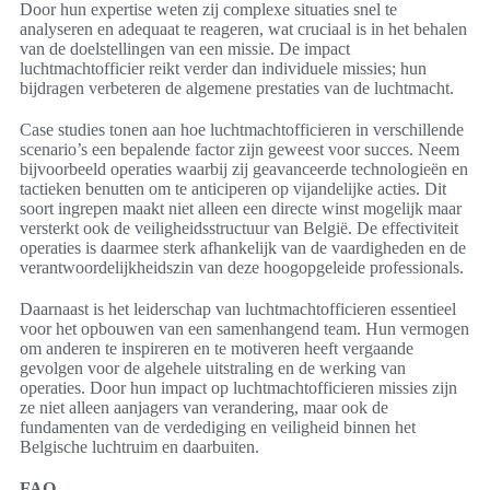
Door hun expertise weten zij complexe situaties snel te
analyseren en adequaat te reageren, wat cruciaal is in het behalen
van de doelstellingen van een missie. De impact
luchtmachtofficier reikt verder dan individuele missies; hun
bijdragen verbeteren de algemene prestaties van de luchtmacht.
Case studies tonen aan hoe luchtmachtofficieren in verschillende
scenario’s een bepalende factor zijn geweest voor succes. Neem
bijvoorbeeld operaties waarbij zij geavanceerde technologieën en
tactieken benutten om te anticiperen op vijandelijke acties. Dit
soort ingrepen maakt niet alleen een directe winst mogelijk maar
versterkt ook de veiligheidsstructuur van België. De effectiviteit
operaties is daarmee sterk afhankelijk van de vaardigheden en de
verantwoordelijkheidszin van deze hoogopgeleide professionals.
Daarnaast is het leiderschap van luchtmachtofficieren essentieel
voor het opbouwen van een samenhangend team. Hun vermogen
om anderen te inspireren en te motiveren heeft vergaande
gevolgen voor de algehele uitstraling en de werking van
operaties. Door hun impact op luchtmachtofficieren missies zijn
ze niet alleen aanjagers van verandering, maar ook de
fundamenten van de verdediging en veiligheid binnen het
Belgische luchtruim en daarbuiten.
FAQ