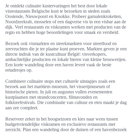
Je ontdekt culinaire kustervaringen het best door lokale
visrestaurants Belgische kust te bezoeken in steden zoals
Oostende, Nieuwpoort en Knokke. Probeer garnalenkroketten,
Noordzeekrab, mosselen of een dagverse vis in een visbar aan de
dijk. Veel restaurants en viskramen werken met producten van de
regio en hebben hoge beoordelingen voor smaak en versheid.
Bezoek ook vismarkten en streekmarkten voor streetfood en
zeevruchten die je ter plaatse kunt proeven. Markten geven je een
directe indruk van de kustcultuur België: visverkopers,
ambachtelijke producten en lokale bieren van kleine brouwerijen.
Een korte wandeling door een haven levert vaak de beste
eetadresjes op.
Combineer culinaire stops met culturele uitstapjes zoals een
bezoek aan het maritiem museum, het visserijmuseum of
historische pieren. In juli en augustus vullen evenementen
kustplaatsen met strandconcerten, filmavonden en
folklorefestivals. Die combinatie van cultuur en eten maakt je dag
aan zee compleet.
Reserveer zeker in het hoogseizoen en kies naar wens tussen
budgetvriendelijke viskramen en exclusieve restaurants met
zeezicht. Plan een wandeling door de duinen of een havenbezoek