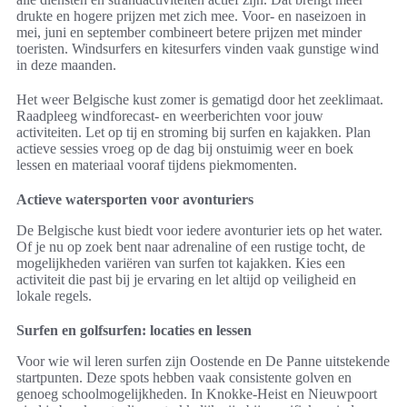
drukte en hogere prijzen met zich mee. Voor- en naseizoen in
mei, juni en september combineert betere prijzen met minder
toeristen. Windsurfers en kitesurfers vinden vaak gunstige wind
in deze maanden.
Het weer Belgische kust zomer is gematigd door het zeeklimaat.
Raadpleeg windforecast- en weerberichten voor jouw
activiteiten. Let op tij en stroming bij surfen en kajakken. Plan
actieve sessies vroeg op de dag bij onstuimig weer en boek
lessen en materiaal vooraf tijdens piekmomenten.
Actieve watersporten voor avonturiers
De Belgische kust biedt voor iedere avonturier iets op het water.
Of je nu op zoek bent naar adrenaline of een rustige tocht, de
mogelijkheden variëren van surfen tot kajakken. Kies een
activiteit die past bij je ervaring en let altijd op veiligheid en
lokale regels.
Surfen en golfsurfen: locaties en lessen
Voor wie wil leren surfen zijn Oostende en De Panne uitstekende
startpunten. Deze spots hebben vaak consistente golven en
genoeg schoolmogelijkheden. In Knokke-Heist en Nieuwpoort