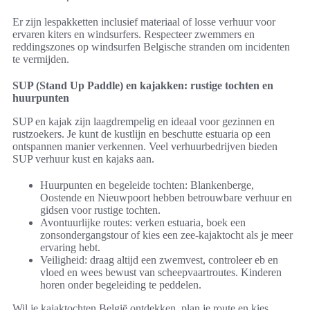
Er zijn lespakketten inclusief materiaal of losse verhuur voor
ervaren kiters en windsurfers. Respecteer zwemmers en
reddingszones op windsurfen Belgische stranden om incidenten
te vermijden.
SUP (Stand Up Paddle) en kajakken: rustige tochten en
huurpunten
SUP en kajak zijn laagdrempelig en ideaal voor gezinnen en
rustzoekers. Je kunt de kustlijn en beschutte estuaria op een
ontspannen manier verkennen. Veel verhuurbedrijven bieden
SUP verhuur kust en kajaks aan.
Huurpunten en begeleide tochten: Blankenberge,
Oostende en Nieuwpoort hebben betrouwbare verhuur en
gidsen voor rustige tochten.
Avontuurlijke routes: verken estuaria, boek een
zonsondergangstour of kies een zee-kajaktocht als je meer
ervaring hebt.
Veiligheid: draag altijd een zwemvest, controleer eb en
vloed en wees bewust van scheepvaartroutes. Kinderen
horen onder begeleiding te peddelen.
Wil je kajaktochten België ontdekken, plan je route en kies