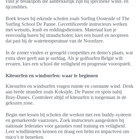
vind je breakspots die aantrekkelijk zijn bij specifieke wind- en
tijcondities.
Boek lessen bij erkende scholen zoals Surfing Oostende of The
Surfing School De Panne. Gecertificeerde instructeurs werken
met wetsuits, leash en reddingsdiensten. Materiaal kun je
eenvoudig huren bij strandscholen; kies een board en neopreen
dat past bij de watertemperatuur van de Noordzee.
In de zomer vinden er geregeld competities en demo’s plaats, wat
extra sfeer geeft aan je surfdag. Als je golfsurfen België wilt
ervaren, kies een school die veiligheid en progressie vooropstelt.
Kitesurfen en windsurfen: waar te beginnen
Kitesurfen en windsurfen vragen ruimte en constante wind. Denk
aan brede stranden zoals Koksijde, De Panne en spots nabij
Bray-Dunes. Controleer altijd of kitesurfen is toegestaan in de
gekozen zone.
Begin met lessen bij scholen die werken met een buddy-systeem
en gemarkeerde vaarzones. Zoek instructeurs aangesloten bij
nationale federaties voor garanties rond training en veiligheid.
Leer windlimieten kennen en draag een helm en impactvest om
risico’s te beperken.