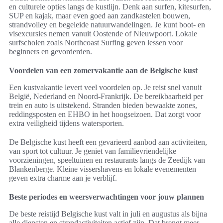
en culturele opties langs de kustlijn. Denk aan surfen, kitesurfen,
SUP en kajak, maar even goed aan zandkastelen bouwen,
strandvolley en begeleide natuurwandelingen. Je kunt boot- en
visexcursies nemen vanuit Oostende of Nieuwpoort. Lokale
surfscholen zoals Northcoast Surfing geven lessen voor
beginners en gevorderden.
Voordelen van een zomervakantie aan de Belgische kust
Een kustvakantie levert veel voordelen op. Je reist snel vanuit
België, Nederland en Noord-Frankrijk. De bereikbaarheid per
trein en auto is uitstekend. Stranden bieden bewaakte zones,
reddingsposten en EHBO in het hoogseizoen. Dat zorgt voor
extra veiligheid tijdens watersporten.
De Belgische kust heeft een gevarieerd aanbod aan activiteiten,
van sport tot cultuur. Je geniet van familievriendelijke
voorzieningen, speeltuinen en restaurants langs de Zeedijk van
Blankenberge. Kleine vissershavens en lokale evenementen
geven extra charme aan je verblijf.
Beste periodes en weersverwachtingen voor jouw plannen
De beste reistijd Belgische kust valt in juli en augustus als bijna
alle diensten en strandactiviteiten actief zijn. Dat brengt meer