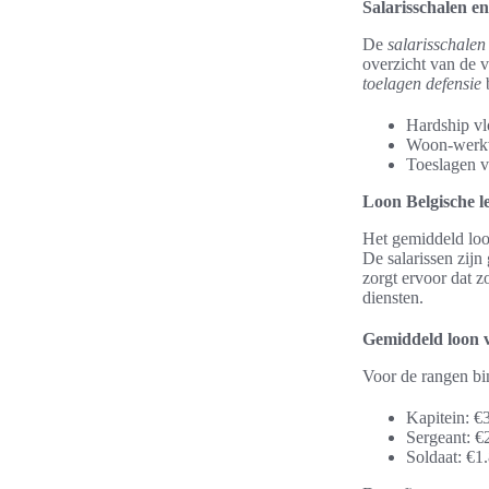
Salarisschalen en
De
salarisschalen
overzicht van de v
toelagen defensie
b
Hardship vl
Woon-werkve
Toeslagen v
Loon Belgische l
Het gemiddeld loon
De salarissen zijn 
zorgt ervoor dat 
diensten.
Gemiddeld loon v
Voor de rangen bi
Kapitein: €
Sergeant: €
Soldaat: €1