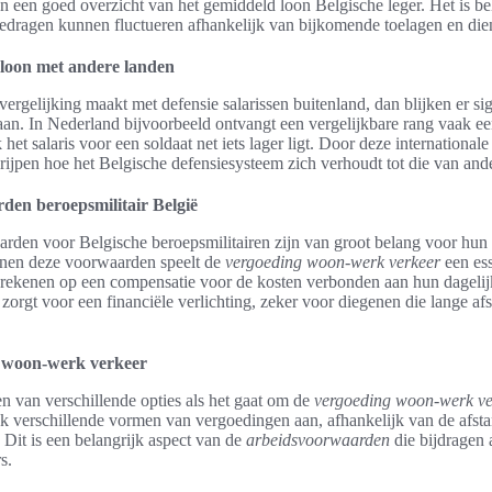
 een goed overzicht van het gemiddeld loon Belgische leger. Het is bel
edragen kunnen fluctueren afhankelijk van bijkomende toelagen en dien
 loon met andere landen
ergelijking maakt met defensie salarissen buitenland, dan blijken er sig
taan. In Nederland bijvoorbeeld ontvangt een vergelijkbare rang vaak een
k het salaris voor een soldaat net iets lager ligt. Door deze international
ijpen hoe het Belgische defensiesysteem zich verhoudt tot die van and
en beroepsmilitair België
rden voor Belgische beroepsmilitairen zijn van groot belang voor hun 
nnen deze voorwaarden speelt de
vergoeding woon-werk verkeer
een ess
 rekenen op een compensatie voor de kosten verbonden aan hun dagelijk
 zorgt voor een financiële verlichting, zeker voor diegenen die lange a
 woon-werk verkeer
ren van verschillende opties als het gaat om de
vergoeding woon-werk ve
ak verschillende vormen van vergoedingen aan, afhankelijk van de afsta
Dit is een belangrijk aspect van de
arbeidsvoorwaarden
die bijdragen 
s.