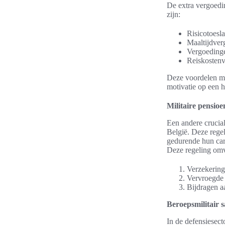
De extra vergoedin
zijn:
Risicotoesla
Maaltijdver
Vergoedingen
Reiskostenv
Deze voordelen mil
motivatie op een 
Militaire pensioe
Een andere crucial
België. Deze regel
gedurende hun carr
Deze regeling omv
Verzekering
Vervroegde 
Bijdragen a
Beroepsmilitair s
In de defensiesecto