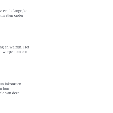
ie
een belangrijke
 omvatten onder
ng en welzijn. Het
 ontworpen om een
hun inkomsten
an hun
ele van deze