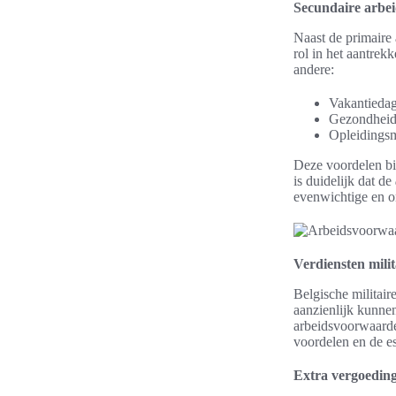
Secundaire arbe
Naast de primaire
rol in het aantre
andere:
Vakantieda
Gezondheid
Opleidings
Deze voordelen bie
is duidelijk dat de
evenwichtige en o
Verdiensten milit
Belgische militai
aanzienlijk kunnen
arbeidsvoorwaarde
voordelen en de es
Extra vergoedin