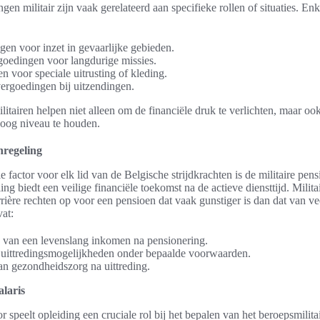
gen militair zijn vaak gerelateerd aan specifieke rollen of situaties. E
gen voor inzet in gevaarlijke gebieden.
goedingen voor langdurige missies.
 voor speciale uitrusting of kleding.
ergoedingen bij uitzendingen.
itairen helpen niet alleen om de financiële druk te verlichten, maar oo
hoog niveau te houden.
nregeling
e factor voor elk lid van de Belgische strijdkrachten is de militaire pen
ing biedt een veilige financiële toekomst na de actieve diensttijd. Mili
ière rechten op voor een pensioen dat vaak gunstiger is dan dat van ve
at:
 van een levenslang inkomen na pensionering.
uittredingsmogelijkheden onder bepaalde voorwaarden.
an gezondheidszorg na uittreding.
alaris
r speelt opleiding een cruciale rol bij het bepalen van het beroepsmilitair