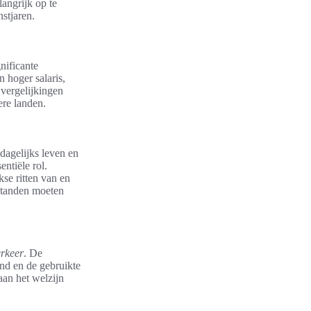
angrijk op te
stjaren.
nificante
 hoger salaris,
e vergelijkingen
ere landen.
dagelijks leven en
entiële rol.
se ritten van en
fstanden moeten
rkeer
. De
nd en de gebruikte
aan het welzijn