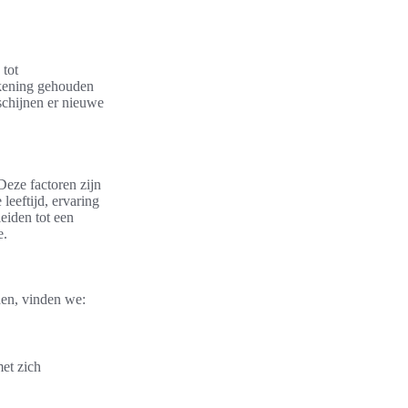
 tot
ekening gehouden
schijnen er nieuwe
 Deze factoren zijn
leeftijd, ervaring
leiden tot een
e.
den, vinden we:
met zich