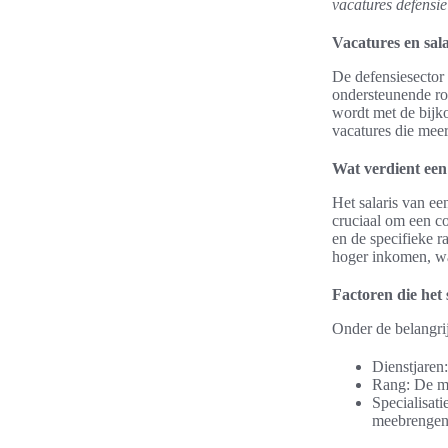
vacatures defensie
Vacatures en sala
De defensiesector 
ondersteunende ro
wordt met de bijk
vacatures die meer
Wat verdient een
Het salaris van ee
cruciaal om een co
en de specifieke r
hoger inkomen, wat
Factoren die het 
Onder de belangri
Dienstjaren
Rang: De mil
Specialisati
meebrengen