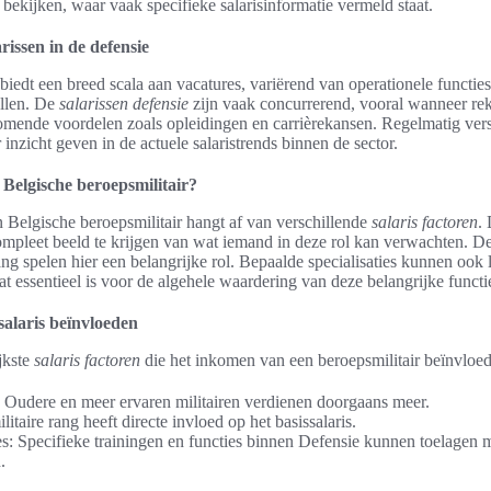
bekijken, waar vaak specifieke salarisinformatie vermeld staat.
rissen in de defensie
biedt een breed scala aan vacatures, variërend van operationele functies
llen. De
salarissen defensie
zijn vaak concurrerend, vooral wanneer r
omende voordelen zoals opleidingen en carrièrekansen. Regelmatig ver
 inzicht geven in de actuele salaristrends binnen de sector.
 Belgische beroepsmilitair?
n Belgische beroepsmilitair hangt af van verschillende
salaris factoren
.
mpleet beeld te krijgen van wat iemand in deze rol kan verwachten. De 
ang spelen hier een belangrijke rol. Bepaalde specialisaties kunnen ook 
 essentieel is voor de algehele waardering van deze belangrijke functi
salaris beïnvloeden
jkste
salaris factoren
die het inkomen van een beroepsmilitair beïnvloe
: Oudere en meer ervaren militairen verdienen doorgaans meer.
itaire rang heeft directe invloed op het basissalaris.
es: Specifieke trainingen en functies binnen Defensie kunnen toelagen 
.