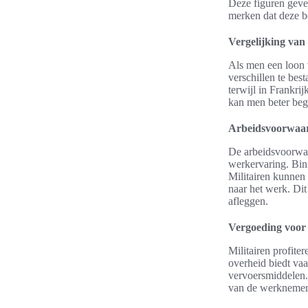
Deze figuren geven
merken dat deze b
Vergelijking van
Als men een loon v
verschillen te bes
terwijl in Frankrij
kan men beter begr
Arbeidsvoorwaard
De arbeidsvoorwaa
werkervaring. Bi
Militairen kunnen
naar het werk. Dit
afleggen.
Vergoeding voor
Militairen profite
overheid biedt va
vervoersmiddelen. 
van de werknemer