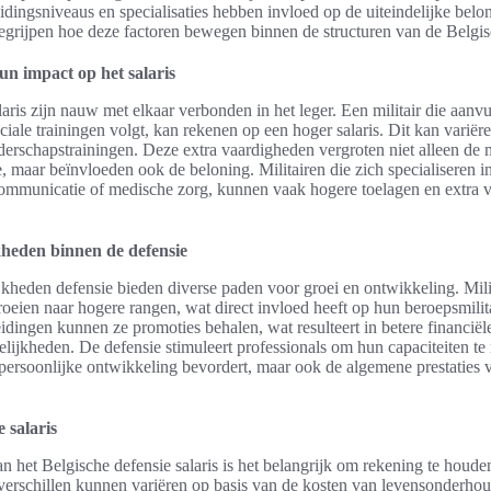
idingsniveaus en specialisaties hebben invloed op de uiteindelijke belon
egrijpen hoe deze factoren bewegen binnen de structuren van de Belgisc
un impact op het salaris
aris zijn nauw met elkaar verbonden in het leger. Een militair die aanv
ciale trainingen volgt, kan rekenen op een hoger salaris. Dit kan variër
iderschapstrainingen. Deze extra vaardigheden vergroten niet alleen de
, maar beïnvloeden ook de beloning. Militairen die zich specialiseren i
 communicatie of medische zorg, kunnen vaak hogere toelagen en extra 
heden binnen de defensie
jkheden defensie bieden diverse paden voor groei en ontwikkeling. Mil
oeien naar hogere rangen, wat direct invloed heeft op hun beroepsmilita
leidingen kunnen ze promoties behalen, wat resulteert in betere financië
lijkheden. De defensie stimuleert professionals om hun capaciteiten te
 persoonlijke ontwikkeling bevordert, maar ook de algemene prestaties 
e salaris
an het Belgische defensie salaris is het belangrijk om rekening te houde
verschillen kunnen variëren op basis van de kosten van levensonderhou