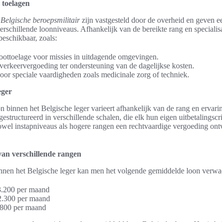
 toelagen
 Belgische beroepsmilitair
zijn vastgesteld door de overheid en geven ee
erschillende loonniveaus. Afhankelijk van de bereikte rang en specialisat
eschikbaar, zoals:
oottoelage voor missies in uitdagende omgevingen.
rkeervergoeding ter ondersteuning van de dagelijkse kosten.
oor speciale vaardigheden zoals medicinale zorg of techniek.
eger
 binnen het Belgische leger varieert afhankelijk van de rang en ervarin
gestructureerd in verschillende schalen, die elk hun eigen uitbetalingscr
zowel instapniveaus als hogere rangen een rechtvaardige vergoeding on
an verschillende rangen
nnen het Belgische leger kan men het volgende gemiddelde loon verwa
3.200 per maand
2.300 per maand
.800 per maand