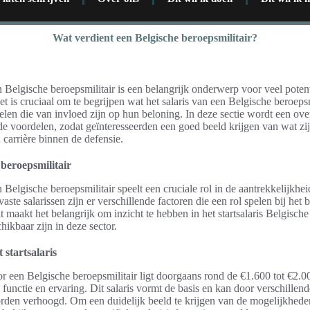
Wat verdient een Belgische beroepsmilitair?
n Belgische beroepsmilitair is een belangrijk onderwerp voor veel poten
et is cruciaal om te begrijpen wat het salaris van een Belgische beroepsm
belen die van invloed zijn op hun beloning. In deze sectie wordt een ov
 de voordelen, zodat geïnteresseerden een goed beeld krijgen van wat z
carrière binnen de defensie.
 beroepsmilitair
n Belgische beroepsmilitair speelt een cruciale rol in de aantrekkelijkhe
vaste salarissen zijn er verschillende factoren die een rol spelen bij het
t maakt het belangrijk om inzicht te hebben in het startsalaris Belgische
hikbaar zijn in deze sector.
 startsalaris
oor een Belgische beroepsmilitair ligt doorgaans rond de €1.600 tot €2.
 functie en ervaring. Dit salaris vormt de basis en kan door verschillen
rden verhoogd. Om een duidelijk beeld te krijgen van de mogelijkhed