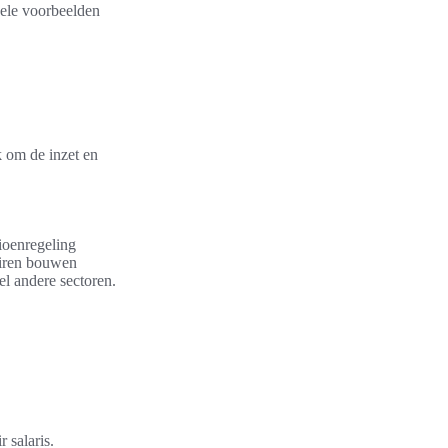
nkele voorbeelden
k om de inzet en
sioenregeling
tairen bouwen
el andere sectoren.
 salaris.