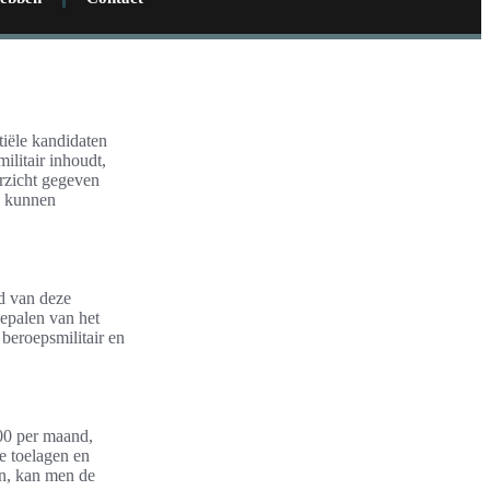
tiële kandidaten
ilitair inhoudt,
erzicht gegeven
ij kunnen
id van deze
 bepalen van het
 beroepsmilitair en
000 per maand,
de toelagen en
en, kan men de