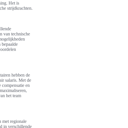
ing. Het is
he strijdkrachten.
ullende
en van technische
 mogelijkheden
n bepaalde
voordelen
itairen hebben de
ir salaris. Met de
le compensatie en
 maximaliseren,
van het team
n met regionale
d in verschillende