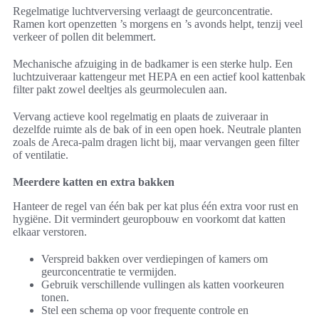
Regelmatige luchtverversing verlaagt de geurconcentratie.
Ramen kort openzetten ’s morgens en ’s avonds helpt, tenzij veel
verkeer of pollen dit belemmert.
Mechanische afzuiging in de badkamer is een sterke hulp. Een
luchtzuiveraar kattengeur met HEPA en een actief kool kattenbak
filter pakt zowel deeltjes als geurmoleculen aan.
Vervang actieve kool regelmatig en plaats de zuiveraar in
dezelfde ruimte als de bak of in een open hoek. Neutrale planten
zoals de Areca-palm dragen licht bij, maar vervangen geen filter
of ventilatie.
Meerdere katten en extra bakken
Hanteer de regel van één bak per kat plus één extra voor rust en
hygiëne. Dit vermindert geuropbouw en voorkomt dat katten
elkaar verstoren.
Verspreid bakken over verdiepingen of kamers om
geurconcentratie te vermijden.
Gebruik verschillende vullingen als katten voorkeuren
tonen.
Stel een schema op voor frequente controle en