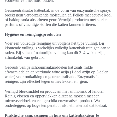
voorkeur van het huishouden.
Geurneutralisator kattenbak in de vorm van enzymatische sprays
breekt geur veroorzakende moleculen af. Pellets met actieve kool
of baking soda absorberen geur. Vermijd producten met sterke
parfums of vluchtige stoffen die katten kunnen irriteren.
Hygiëne en reinigingsproducten
Voer een volledige reiniging uit volgens het type vulling. Bij
klontende vulling is wekelijks volledig kattenbak reinigen aan te
raden. Bij silica of natuurlijke vulling kan dit 2–4 weken zijn,
afhankelijk van gebruik.
Gebruik veilige schoonmaakmiddelen kat zoals milde
afwasmiddelen en verdunde witte azijn (1 deel azijn op 3 delen
water) voor ontkalking en geurneutralisatie. Enzymatische
reinigers zijn effectief tegen urinevlekken en -geur.
Vermijd bleekmiddel en producten met ammoniak of fenolen.
Reinig vloeren en oppervlakken direct na morsen met een
microvezeldoek en een geschikt enzymatisch product. Was
onderleggers op hoge temperatuur als het materiaal dat toelaat.
Praktische aanpassingen in huis om kattenbakgeur te