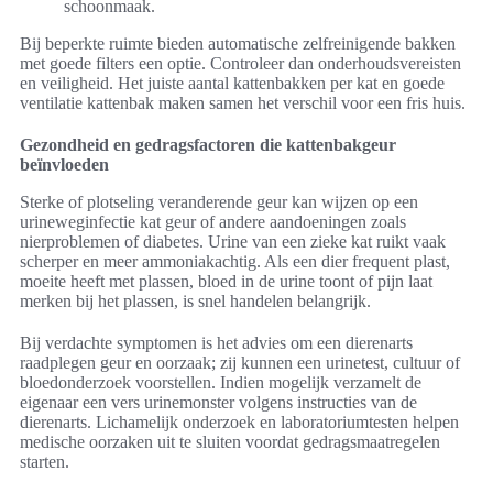
schoonmaak.
Bij beperkte ruimte bieden automatische zelfreinigende bakken
met goede filters een optie. Controleer dan onderhoudsvereisten
en veiligheid. Het juiste aantal kattenbakken per kat en goede
ventilatie kattenbak maken samen het verschil voor een fris huis.
Gezondheid en gedragsfactoren die kattenbakgeur
beïnvloeden
Sterke of plotseling veranderende geur kan wijzen op een
urineweginfectie kat geur of andere aandoeningen zoals
nierproblemen of diabetes. Urine van een zieke kat ruikt vaak
scherper en meer ammoniakachtig. Als een dier frequent plast,
moeite heeft met plassen, bloed in de urine toont of pijn laat
merken bij het plassen, is snel handelen belangrijk.
Bij verdachte symptomen is het advies om een dierenarts
raadplegen geur en oorzaak; zij kunnen een urinetest, cultuur of
bloedonderzoek voorstellen. Indien mogelijk verzamelt de
eigenaar een vers urinemonster volgens instructies van de
dierenarts. Lichamelijk onderzoek en laboratoriumtesten helpen
medische oorzaken uit te sluiten voordat gedragsmaatregelen
starten.