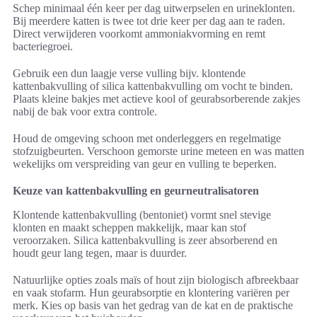
Schep minimaal één keer per dag uitwerpselen en urineklonten.
Bij meerdere katten is twee tot drie keer per dag aan te raden.
Direct verwijderen voorkomt ammoniakvorming en remt
bacteriegroei.
Gebruik een dun laagje verse vulling bijv. klontende
kattenbakvulling of silica kattenbakvulling om vocht te binden.
Plaats kleine bakjes met actieve kool of geurabsorberende zakjes
nabij de bak voor extra controle.
Houd de omgeving schoon met onderleggers en regelmatige
stofzuigbeurten. Verschoon gemorste urine meteen en was matten
wekelijks om verspreiding van geur en vulling te beperken.
Keuze van kattenbakvulling en geurneutralisatoren
Klontende kattenbakvulling (bentoniet) vormt snel stevige
klonten en maakt scheppen makkelijk, maar kan stof
veroorzaken. Silica kattenbakvulling is zeer absorberend en
houdt geur lang tegen, maar is duurder.
Natuurlijke opties zoals maïs of hout zijn biologisch afbreekbaar
en vaak stofarm. Hun geurabsorptie en klontering variëren per
merk. Kies op basis van het gedrag van de kat en de praktische