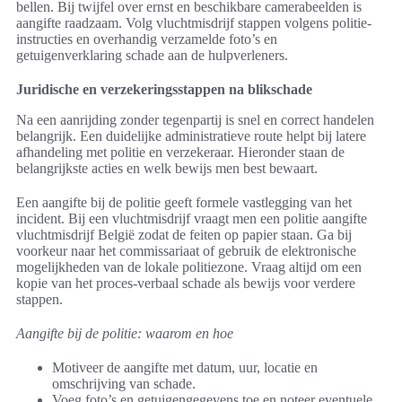
bellen. Bij twijfel over ernst en beschikbare camerabeelden is
aangifte raadzaam. Volg vluchtmisdrijf stappen volgens politie-
instructies en overhandig verzamelde foto’s en
getuigenverklaring schade aan de hulpverleners.
Juridische en verzekeringsstappen na blikschade
Na een aanrijding zonder tegenpartij is snel en correct handelen
belangrijk. Een duidelijke administratieve route helpt bij latere
afhandeling met politie en verzekeraar. Hieronder staan de
belangrijkste acties en welk bewijs men best bewaart.
Een aangifte bij de politie geeft formele vastlegging van het
incident. Bij een vluchtmisdrijf vraagt men een politie aangifte
vluchtmisdrijf België zodat de feiten op papier staan. Ga bij
voorkeur naar het commissariaat of gebruik de elektronische
mogelijkheden van de lokale politiezone. Vraag altijd om een
kopie van het proces-verbaal schade als bewijs voor verdere
stappen.
Aangifte bij de politie: waarom en hoe
Motiveer de aangifte met datum, uur, locatie en
omschrijving van schade.
Voeg foto’s en getuigengegevens toe en noteer eventuele