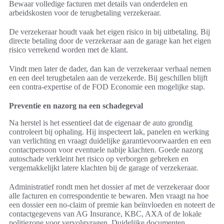
Bewaar volledige facturen met details van onderdelen en
arbeidskosten voor de terugbetaling verzekeraar.
De verzekeraar houdt vaak het eigen risico in bij uitbetaling. Bij
directe betaling door de verzekeraar aan de garage kan het eigen
risico verrekend worden met de klant.
Vindt men later de dader, dan kan de verzekeraar verhaal nemen
en een deel terugbetalen aan de verzekerde. Bij geschillen blijft
een contra-expertise of de FOD Economie een mogelijke stap.
Preventie en nazorg na een schadegeval
Na herstel is het essentieel dat de eigenaar de auto grondig
controleert bij ophaling. Hij inspecteert lak, panelen en werking
van verlichting en vraagt duidelijke garantievoorwaarden en een
contactpersoon voor eventuele nabije klachten. Goede nazorg
autoschade verkleint het risico op verborgen gebreken en
vergemakkelijkt latere klachten bij de garage of verzekeraar.
Administratief rondt men het dossier af met de verzekeraar door
alle facturen en correspondentie te bewaren. Men vraagt na hoe
een dossier een no-claim of premie kan beïnvloeden en noteert de
contactgegevens van AG Insurance, KBC, AXA of de lokale
politiezone voor vervolgvragen. Duidelijke documenten