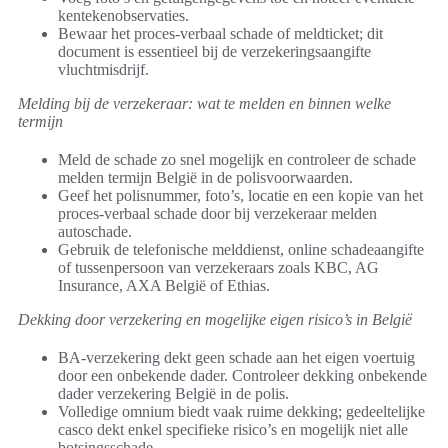
kentekenobservaties.
Bewaar het proces-verbaal schade of meldticket; dit
document is essentieel bij de verzekeringsaangifte
vluchtmisdrijf.
Melding bij de verzekeraar: wat te melden en binnen welke
termijn
Meld de schade zo snel mogelijk en controleer de schade
melden termijn België in de polisvoorwaarden.
Geef het polisnummer, foto’s, locatie en een kopie van het
proces-verbaal schade door bij verzekeraar melden
autoschade.
Gebruik de telefonische melddienst, online schadeaangifte
of tussenpersoon van verzekeraars zoals KBC, AG
Insurance, AXA België of Ethias.
Dekking door verzekering en mogelijke eigen risico’s in België
BA-verzekering dekt geen schade aan het eigen voertuig
door een onbekende dader. Controleer dekking onbekende
dader verzekering België in de polis.
Volledige omnium biedt vaak ruime dekking; gedeeltelijke
casco dekt enkel specifieke risico’s en mogelijk niet alle
botsingsschade.