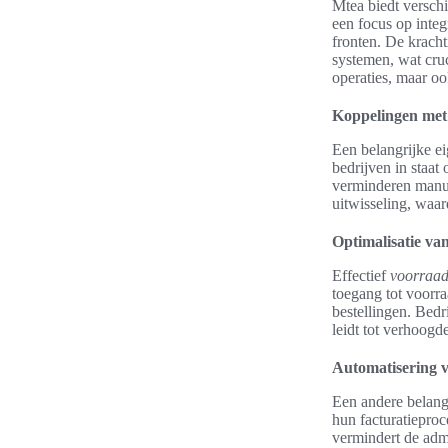
Mtea biedt versch
een focus op integ
fronten. De krach
systemen, wat cruc
operaties, maar oo
Koppelingen met
Een belangrijke e
bedrijven in staa
verminderen manua
uitwisseling, waar
Optimalisatie va
Effectief
voorraad
toegang tot voorra
bestellingen. Bedr
leidt tot verhoogd
Automatisering v
Een andere belangr
hun facturatieproc
vermindert de admi