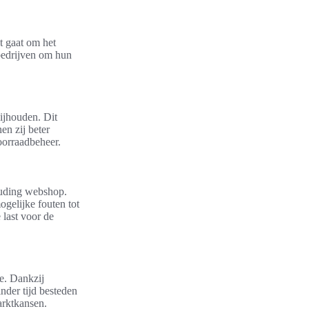
t gaat om het
bedrijven om hun
ijhouden. Dit
en zij beter
oorraadbeheer.
ouding webshop.
gelijke fouten tot
 last voor de
ie. Dankzij
nder tijd besteden
arktkansen.