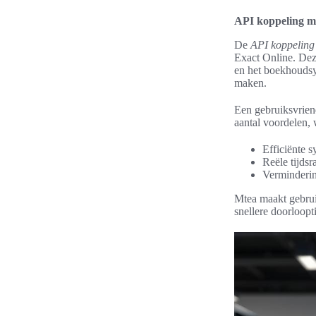
API koppeling m
De
API koppeling
Exact Online. Dez
en het boekhoudsy
maken.
Een gebruiksvrien
aantal voordelen,
Efficiënte s
Reële tijds
Verminderin
Mtea maakt gebrui
snellere doorloopt