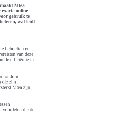
t maakt Mtea
 exacte online
 Door gebruik te
eteren, wat leidt
eke behoeften en
vereisten van deze
 de efficiëntie in
en rondom
 die zijn
sterkt Mtea zijn
essen
a voordelen die de