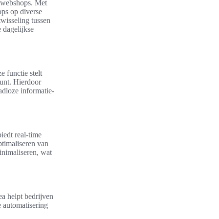
B webshops. Met
ops op diverse
wisseling tussen
e dagelijkse
e functie stelt
unt. Hierdoor
dloze informatie-
iedt real-time
ptimaliseren van
inimaliseren, wat
ea helpt bedrijven
e automatisering