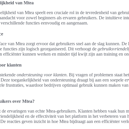
lijkheid van Mtea
lijkheid van Mtea speelt een cruciale rol in de tevredenheid van gebru
andacht voor zowel beginners als ervaren gebruikers. De intuïtieve int
 verschillende functies eenvoudig en aangenaam.
ce
rface van Mtea zorgt ervoor dat gebruikers snel aan de slag kunnen. De l
de functies zijn logisch georganiseerd. Dit verhoogt de
gebruiksvriendel
 efficiënter kunnen werken en minder tijd kwijt zijn aan training en on
oor klanten
tstekende
ondersteuning voor klanten
. Bij vragen of problemen staat he
 Deze toegankelijkheid van ondersteuning draagt bij aan een soepele er
ele frustraties, waardoor bedrijven optimaal gebruik kunnen maken va
uikers over Mtea?
ht de ervaringen van echte Mtea-gebruikers. Klanten hebben vaak hun 
iendelijkheid en de effectiviteit van het platform in het verbeteren van 
 De reacties geven inzicht in hoe Mtea bijdraagt aan een efficiënter ve