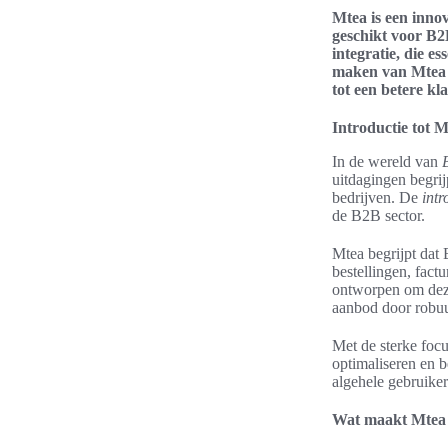
Mtea is een inno
geschikt voor B2B
integratie, die e
maken van Mtea k
tot een betere kl
Introductie tot 
In de wereld van
uitdagingen begrij
bedrijven. De
intr
de B2B sector.
Mtea begrijpt da
bestellingen, fact
ontworpen om dez
aanbod door robuu
Met de sterke foc
optimaliseren en 
algehele gebruiker
Wat maakt Mtea 