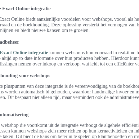
 Exact Online integratie
Exact Online biedt aanzienlijke voordelen voor webshops, vooral als he
rraad en de boekhouding. Deze oplossing versterkt het vermogen van 
mlijnen en biedt nieuwe kansen om te groeien.
aadbeheer
Exact Online integratie
kunnen webshops hun voorraad in real-time b
e altijd up-to-date informatie over hun producten hebben. Hierdoor kunn
issingen nemen over inkoop en verkoop, wat leidt tot een efficiënter v
houding voor webshops
te pluspunten van deze integratie is de vereenvoudiging van de boekh
ns worden automatisch bijgehouden, waardoor handmatige invoer en mo
en. Dit bespaart niet alleen tijd, maar vermindert ook de administratieve
automatisering
webshop die voortkomt uit de integratie verhoogt de algehele efficiënt
essen kunnen webshops zich meer richten op hun kernactiviteiten en mi
e taken. Dit biedt de kans om beter in te spelen op klantbehoeften en m