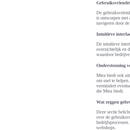
Gebruiksvriende
De gebruiksvriende
is ontworpen met a
navigeren door de
Intuïtieve interfa
De intuïtieve inte
overzichtelijk en 
waardoor bedrijven
Ondersteuning v
Mtea biedt ook ui
om snel te helpen.
vermindert eventu
die Mtea biedt.
Wat zeggen gebr
Deze sectie belic
over de gebruiksvr
bedrijfsprocessen.
webshops.