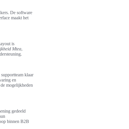
ikers. De software
erface maakt het
ayout is
ijkheid Mtea
,
dersteuning.
t supportteam klaar
varing en
n de mogelijkheden
mening gedeeld
hun
rloop binnen B2B