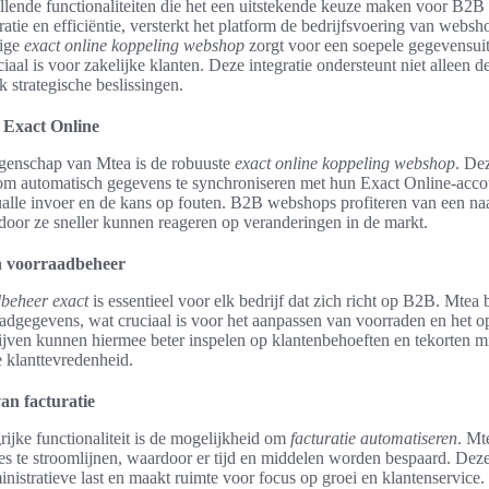
illende functionaliteiten die het een uitstekende keuze maken voor B2
ratie en efficiëntie, versterkt het platform de bedrijfsvoering van websh
tige
exact online koppeling webshop
zorgt voor een soepele gegevensuit
iaal is voor zakelijke klanten. Deze integratie ondersteunt niet alleen d
k strategische beslissingen.
 Exact Online
igenschap van Mtea is de robuuste
exact online koppeling webshop
. Dez
t om automatisch gegevens te synchroniseren met hun Exact Online-acco
lle invoer en de kans op fouten. B2B webshops profiteren van een naa
door ze sneller kunnen reageren op veranderingen in de markt.
n voorraadbeheer
beheer exact
is essentieel voor elk bedrijf dat zich richt op B2B. Mtea b
adgegevens, wat cruciaal is voor het aanpassen van voorraden en het o
ijven kunnen hiermee beter inspelen op klantenbehoeften en tekorten m
e klanttevredenheid.
an facturatie
ijke functionaliteit is de mogelijkheid om
facturatie automatiseren
. Mt
es te stroomlijnen, waardoor er tijd en middelen worden bespaard. Dez
nistratieve last en maakt ruimte voor focus op groei en klantenservice.