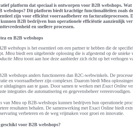
vatief platform dat speciaal is ontworpen voor B2B webshops. Wa
 webshops? Dit platform biedt krachtige functionaliteiten zoals de
ssentieel zijn voor efficiënt voorraadbeheer en facturatieprocessen.
unnen B2B bedrijven hun operationele efficiëntie aanzienlijk verb
anttevredenheid en snellere processen.
Mtea en B2B webshops
B2B webshops
is het essentieel om een partner te hebben die de specifi
pt.
Mtea
biedt een uitgebreide oplossing die is afgestemd op de unieke 
oductie Mtea
toont aan hoe deze aanbieder zich richt op het verhogen van
t B2B webshops anders functioneren dan B2C-webwinkels. De process
uratie en voorraadbeheer zijn complexer. Daarom biedt Mtea oplossingen
e uitdagingen aan te gaan. Door samen te werken met
Exact Online
ver
ste integraties die automatisering en gegevensbeheer vereenvoudigen.
us van Mtea op B2B-webshops kunnen bedrijven hun operationele proc
betere resultaten behalen. De samenwerking met Exact Online biedt extr
servaring verbeteren en de weg vrijmaken voor groei en innovatie.
geschikt voor B2B webshops?