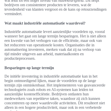
wat leidt tot een hoger niveau van
nauwkeurigheid
. Dit helpt
bedrijven om consistentere producten te leveren, wat de
tevredenheid van klanten vergroot en de kans op retourzendingen
vermindert.
Wat maakt industriële automatisatie waardevol?
Industriële automatisatie levert aanzienlijke voordelen op, vooral
wanneer het gaat om lange termijn besparingen. Het is niet alleen
een kwestie van het verhogen van de efficiëntie, maar ook van
het reduceren van operationele kosten. Organisaties die in
automatisering investeren, merken vaak dat zij na verloop van
tijd minder uitgeven aan arbeid, materiaalkosten en
productieprocessen.
Besparingen op lange termijn
De initiële investering in industriële automatisatie kan in het
begin ontmoedigend lijken, maar de voordelen op de lange
termijn zijn onmiskenbaar. Het implementeren van geavanceerde
technologieën zoals robots en AI-systemen kan leiden tot
aanzienlijke kostenefficiëntie. Bedrijven ontlasten hun
medewerkers van repetitieve taken, waardoor zij zich kunnen
concentreren op meer waardevolle activiteiten. Dit resulteert niet
alleen in een hogere productiviteit, maar ook in een verbeterde