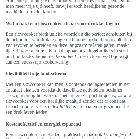
efficiënte planning. Het gebruik van een slowcooker betekent dat
men meer vrije tijd heeft, terwijl er toch heerlijke en gezonde
maaltijden op tafel komen.
Wat maakt een slowcooker ideaal voor drukke dagen?
Een slowcooker biedt unieke voordelen die perfect aansluiten bij
de behoeften van drukke dagen. De mogelijkheid om maaltijden
van tevoren te bereiden en deze langzaam te laten garen, maakt
tijd vrij voor andere taken. Dit apparaat stelt gebruikers in staat
om hun kookschema met
flexibiliteit
in te richten, wat bijdraagt
aan een stressvrije kookervaring.
Flexibiliteit in je kookschema
Met een slowcooker kan men ’s ochtends de ingrediënten in het
apparaat plaatsen voordat de dagelijkse activiteiten beginnen.
Terwijl men op het werk of met andere verplichtingen is, zorgt de
slowcooker voor een heerlijke maaltijd zonder dat er constant
toezicht nodig is. Deze
flexibiliteit
is cruciaal voor gezinnen die
een druk leven leiden.
Kosteneffectief en energiebesparend
Een slowcooker is niet alleen praktisch, maar ook
kosteneffectief
.