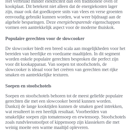
Het verbruikt minder elektriciteit dan een traditionele oven of
kookplaat. Dit betekent niet alleen dat de energiekosten lager
zijn, maar ook dat goedkopere snits van vlees en verse groenten
eenvoudig gebruikt kunnen worden, wat weer bijdraagt aan de
algehele besparingen. Deze
energiebesparende
eigenschappen
vormen een aantrekkelijk aspect voor de moderne thuiskok.
Populaire gerechten voor de slowcooker
De slowcooker biedt een breed scala aan mogelijkheden voor het
bereiden van heerlijke en voedzame maaltijden. In dit segment
worden enkele populaire gerechten besproken die perfect zijn
voor dit kookapparaat. Van soepen tot stoofschotels, de
slowcooker is ideaal voor het creëren van gerechten met rijke
smaken en aantrekkelijke texturen.
Soepen en stoofschotels
Soepen en stoofschotels behoren tot de meest geliefde populaire
gerechten die met een slowcooker bereid kunnen worden.
Dankzij de lange kooktijden kunnen de smaken goed intrekken,
wat resulteert in een heerlijk resultaat. Voorbeelden van
smakelijke soepen zijn tomatensoep en erwtensoep. Stoofschotels
zoals rundvleesstoofpot of kippensoep zijn klassiekers die met
weinig moeite een warme maaltijd opleveren.