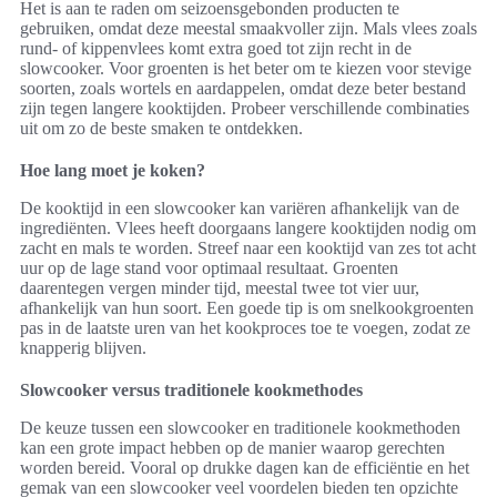
Het is aan te raden om seizoensgebonden producten te
gebruiken, omdat deze meestal smaakvoller zijn. Mals vlees zoals
rund- of kippenvlees komt extra goed tot zijn recht in de
slowcooker. Voor groenten is het beter om te kiezen voor stevige
soorten, zoals wortels en aardappelen, omdat deze beter bestand
zijn tegen langere kooktijden. Probeer verschillende combinaties
uit om zo de beste smaken te ontdekken.
Hoe lang moet je koken?
De kooktijd in een slowcooker kan variëren afhankelijk van de
ingrediënten. Vlees heeft doorgaans langere kooktijden nodig om
zacht en mals te worden. Streef naar een kooktijd van zes tot acht
uur op de lage stand voor optimaal resultaat. Groenten
daarentegen vergen minder tijd, meestal twee tot vier uur,
afhankelijk van hun soort. Een goede tip is om snelkookgroenten
pas in de laatste uren van het kookproces toe te voegen, zodat ze
knapperig blijven.
Slowcooker versus traditionele kookmethodes
De keuze tussen een slowcooker en traditionele kookmethoden
kan een grote impact hebben op de manier waarop gerechten
worden bereid. Vooral op drukke dagen kan de efficiëntie en het
gemak van een slowcooker veel voordelen bieden ten opzichte