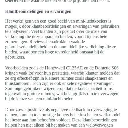
selecteren die waarde bieden voor de prijs die men betaalt.
Klantbeoordelingen en ervaringen
Het verkrijgen van een goed beeld van mini-luchtkoelers is
mogelijk door klantbeoordelingen en ervaringen van gebruikers
te analyseren. Veel klanten zijn positief over de mate van
verkoeling die deze apparaten bieden, vooral tijdens hete
zomerdagen. Reviews benadrukken vaak de
gebruiksvriendelijkheid en de onmiddellijke verlichting die ze
bieden, waardoor een hoge tevredenheid ontstaat bij de
gebruikers.
Voorbeelden zoals de Honeywell CL25AE en de Dometic S06
krijgen vaak lof voor hun prestaties, waarbij klanten melden dat
ze erg effectief zijn in kleinere ruimtes zoals slaapkamers en
thuiskantoren. Toch zijn er ook enkele negatieve ervaringen.
Sommige gebruikers wijzen erop dat de koelcapaciteit soms
tegenvalt in grotere ruimtes, wat belangrijk is om te overwegen
bij de keuze van een mini-luchtkoeler.
Door zowel positieve als negatieve feedback in overweging te
nemen, kunnen toekomstige kopers beter inschatten welk model
het beste aan hun behoeften voldoet. Deze klantbeoordelingen
helpen hen niet alleen bij het maken van een weloverwogen