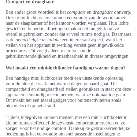
Compact en draagbaar
Een ander groot voordeel is het
compacte
en
draagbare
ontwerp.
Deze mini-luchtkoelers kunnen eenvoudig van de woonkamer
naar de slaapkamer of het kantoor worden verplaatst. Hun lichte
gewicht en beperkte afmetingen maken het mogelijk om ze
overal te gebruiken, zonder dat er veel ruimte nodig is. Daarnaast
is de
gemakkelijke installatie
een interessant aspect, want het
stellen van het apparaat in werking vereist geen ingewikkelde
procedures. Dit voegt alleen maar toe aan de
gebruiksvriendelijkheid en inzetbaarheid in diverse omgevingen.
Wat maakt een mini-luchtkoeler handig op warme dagen?
Een handige mini-luchtkoeler biedt een uitstekende oplossing
voor de hitte die vaak met warme dagen gepaard gaat. De
compactheid en draagbaarheid stellen gebruikers in staat om deze
apparaten eenvoudig mee te nemen, waar ze ook naartoe gaan.
Dit maakt het een ideaal gadget voor buitenactiviteiten zoals
picknicks of op het strand.
Tijdens hittegolven kunnen mensen met een mini-luchtkoeler in
kleine ruimtes effectief de gewenste temperatuur creëren en zo
zorgen voor het nodige comfort. Dankzij de gebruiksvriendelijke
bediening is het eenvoudig om snel passende instellingen te