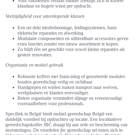
Voor vakmensen vertaalt minder zoektijd zich in kortere
klusduur en hogere winst per opdracht.
Veelzijdigheid voor uiteenlopende klussen
Een set dekt meubelmontage, leidingsystemen, basis
elektrische reparaties en afwerking.
Modulaire componenten en uitbreidbare accessoires geven
extra functies zonder een nieuw assortiment te kopen.
Zo blijft één set geschikt voor zowel kleine reparaties als
grotere renovaties.
Organisatie en mobiel gebruik
Robuuste koffers met foam-inleg of gesorteerde modules
houden gereedschap veilig en zichtbaar.
Handgrepen en wielen maken transport naar werven,
werkplaatsen en klanten eenvoudiger.
Betere organisatie vermindert slijtage en vereenvoudigt
voorraadbeheer voor professionals.
Specifiek in België biedt mobiel gereedschap België een
duidelijk voordeel bij opdrachten op locatie. Een kwalitatieve
gereedschapskoffer JBC draagt bij aan orde en bescherming van
investeringen. De voordelen jbc gereedschap set tonen zich in