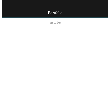
Portfolio
nstt.be