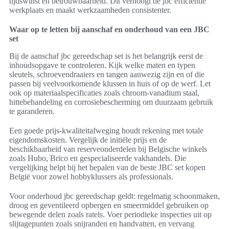
tijdswinst en betrouwbaarheid. Dit verhoogt de jbc efficiëntie
werkplaats en maakt werkzaamheden consistenter.
Waar op te letten bij aanschaf en onderhoud van een JBC
set
Bij de aanschaf jbc gereedschap set is het belangrijk eerst de
inhoudsopgave te controleren. Kijk welke maten en typen
sleutels, schroevendraaiers en tangen aanwezig zijn en of die
passen bij veelvoorkomende klussen in huis of op de werf. Let
ook op materiaalspecificaties zoals chroom-vanadium staal,
hittebehandeling en corrosiebescherming om duurzaam gebruik
te garanderen.
Een goede prijs-kwaliteitafweging houdt rekening met totale
eigendomskosten. Vergelijk de initiële prijs en de
beschikbaarheid van reserveonderdelen bij Belgische winkels
zoals Hubo, Brico en gespecialiseerde vakhandels. Die
vergelijking helpt bij het bepalen van de beste JBC set kopen
België voor zowel hobbyklussers als professionals.
Voor onderhoud jbc gereedschap geldt: regelmatig schoonmaken,
droog en geventileerd opbergen en smeermiddel gebruiken op
bewegende delen zoals ratels. Voer periodieke inspecties uit op
slijtagepunten zoals snijranden en handvatten, en vervang