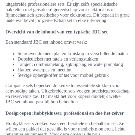
uitgebreide professionelere sets. Er zijn zelfs specialistische
pakketten met geïsoleerd gereedschap voor elektriciens of
fijnmechanisch gereedschap voor elektronica. Dit bepaalt in grote
mate wat bevat jbc gereedschap set in elke uitvoering.
Overzicht van de inhoud van een typische JBC set
Een standaard JBC set inhoud omvat vaak:
Schroevendraaiers plat en kruiskop in verschillende maten
Dopsleutelset met ratels en verlengstukken
Tangen: combinatietang, zijkniptang en waterpomptang
Hamer, waterpas en meetlint
Stevige opbergkoffer of tas voor mobiel gebruik
Compacte sets beperken de keuze tot essentiële stukken voor
eenvoudige taken. Uitgebreidere sets voegen precisiegereedschap
en reservebits toe. Dit maakt het voor kopers duidelijk welke
JBC set inhoud past bij hun behoeften.
Doelgroepen: hobbyklusser, professional en doe-het-zelver
Hobbyklussers zoeken vaak een flexibele en betaalbare set. Ze
willen een pakket dat geschikt is voor meubels monteren, lichte
reparaties en tuinwerk. Voor deze groep is de prijs-