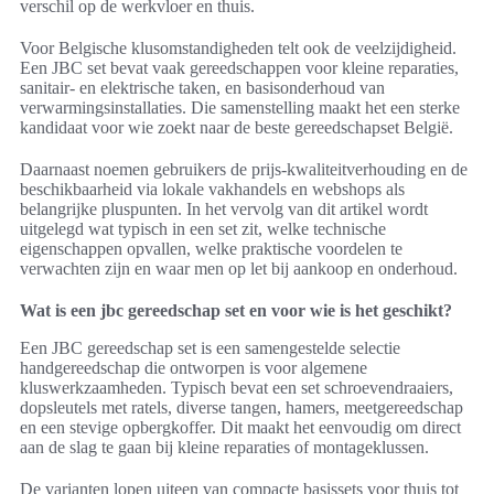
verschil op de werkvloer en thuis.
Voor Belgische klusomstandigheden telt ook de veelzijdigheid.
Een JBC set bevat vaak gereedschappen voor kleine reparaties,
sanitair- en elektrische taken, en basisonderhoud van
verwarmingsinstallaties. Die samenstelling maakt het een sterke
kandidaat voor wie zoekt naar de beste gereedschapset België.
Daarnaast noemen gebruikers de prijs-kwaliteitverhouding en de
beschikbaarheid via lokale vakhandels en webshops als
belangrijke pluspunten. In het vervolg van dit artikel wordt
uitgelegd wat typisch in een set zit, welke technische
eigenschappen opvallen, welke praktische voordelen te
verwachten zijn en waar men op let bij aankoop en onderhoud.
Wat is een jbc gereedschap set en voor wie is het geschikt?
Een JBC gereedschap set is een samengestelde selectie
handgereedschap die ontworpen is voor algemene
kluswerkzaamheden. Typisch bevat een set schroevendraaiers,
dopsleutels met ratels, diverse tangen, hamers, meetgereedschap
en een stevige opbergkoffer. Dit maakt het eenvoudig om direct
aan de slag te gaan bij kleine reparaties of montageklussen.
De varianten lopen uiteen van compacte basissets voor thuis tot