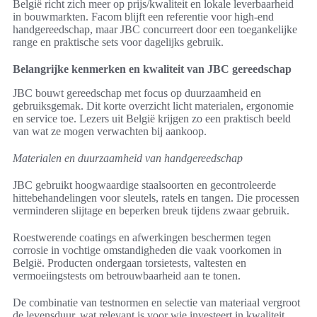
België richt zich meer op prijs/kwaliteit en lokale leverbaarheid
in bouwmarkten. Facom blijft een referentie voor high-end
handgereedschap, maar JBC concurreert door een toegankelijke
range en praktische sets voor dagelijks gebruik.
Belangrijke kenmerken en kwaliteit van JBC gereedschap
JBC bouwt gereedschap met focus op duurzaamheid en
gebruiksgemak. Dit korte overzicht licht materialen, ergonomie
en service toe. Lezers uit België krijgen zo een praktisch beeld
van wat ze mogen verwachten bij aankoop.
Materialen en duurzaamheid van handgereedschap
JBC gebruikt hoogwaardige staalsoorten en gecontroleerde
hittebehandelingen voor sleutels, ratels en tangen. Die processen
verminderen slijtage en beperken breuk tijdens zwaar gebruik.
Roestwerende coatings en afwerkingen beschermen tegen
corrosie in vochtige omstandigheden die vaak voorkomen in
België. Producten ondergaan torsietests, valtesten en
vermoeiingstests om betrouwbaarheid aan te tonen.
De combinatie van testnormen en selectie van materiaal vergroot
de levensduur, wat relevant is voor wie investeert in kwaliteit.