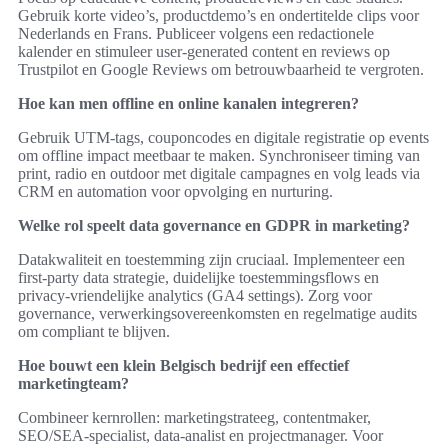
Gebruik korte video’s, productdemo’s en ondertitelde clips voor
Nederlands en Frans. Publiceer volgens een redactionele
kalender en stimuleer user-generated content en reviews op
Trustpilot en Google Reviews om betrouwbaarheid te vergroten.
Hoe kan men offline en online kanalen integreren?
Gebruik UTM-tags, couponcodes en digitale registratie op events
om offline impact meetbaar te maken. Synchroniseer timing van
print, radio en outdoor met digitale campagnes en volg leads via
CRM en automation voor opvolging en nurturing.
Welke rol speelt data governance en GDPR in marketing?
Datakwaliteit en toestemming zijn cruciaal. Implementeer een
first‑party data strategie, duidelijke toestemmingsflows en
privacy‑vriendelijke analytics (GA4 settings). Zorg voor
governance, verwerkingsovereenkomsten en regelmatige audits
om compliant te blijven.
Hoe bouwt een klein Belgisch bedrijf een effectief
marketingteam?
Combineer kernrollen: marketingstrateeg, contentmaker,
SEO/SEA‑specialist, data‑analist en projectmanager. Voor