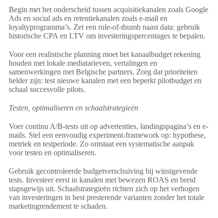
Begin met het onderscheid tussen acquisitiekanalen zoals Google
Ads en social ads en retentiekanalen zoals e-mail en
loyaltyprogramma’s. Zet een rule-of-thumb naast data: gebruik
historische CPA en LTV om investeringspercentages te bepalen.
Voor een realistische planning moet het kanaalbudget rekening
houden met lokale mediatarieven, vertalingen en
samenwerkingen met Belgische partners. Zorg dat prioriteiten
helder zijn: test nieuwe kanalen met een beperkt pilotbudget en
schaal succesvolle pilots.
Testen, optimaliseren en schaalstrategieën
Voer continu A/B-tests uit op advertenties, landingspagina’s en e-
mails. Stel een eenvoudig experiment-framework op: hypothese,
metriek en testperiode. Zo ontstaat een systematische aanpak
voor testen en optimaliseren.
Gebruik gecontroleerde budgetverschuiving bij winstgevende
tests. Investeer eerst in kanalen met bewezen ROAS en breid
stapsgewijs uit. Schaalstrategieën richten zich op het verhogen
van investeringen in best presterende varianten zonder het totale
marketingrendement te schaden.