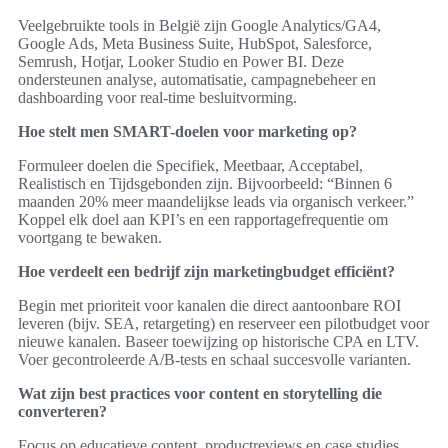
Veelgebruikte tools in België zijn Google Analytics/GA4,
Google Ads, Meta Business Suite, HubSpot, Salesforce,
Semrush, Hotjar, Looker Studio en Power BI. Deze
ondersteunen analyse, automatisatie, campagnebeheer en
dashboarding voor real-time besluitvorming.
Hoe stelt men SMART-doelen voor marketing op?
Formuleer doelen die Specifiek, Meetbaar, Acceptabel,
Realistisch en Tijdsgebonden zijn. Bijvoorbeeld: “Binnen 6
maanden 20% meer maandelijkse leads via organisch verkeer.”
Koppel elk doel aan KPI’s en een rapportagefrequentie om
voortgang te bewaken.
Hoe verdeelt een bedrijf zijn marketingbudget efficiënt?
Begin met prioriteit voor kanalen die direct aantoonbare ROI
leveren (bijv. SEA, retargeting) en reserveer een pilotbudget voor
nieuwe kanalen. Baseer toewijzing op historische CPA en LTV.
Voer gecontroleerde A/B-tests en schaal succesvolle varianten.
Wat zijn best practices voor content en storytelling die
converteren?
Focus op educatieve content, productreviews en case studies.