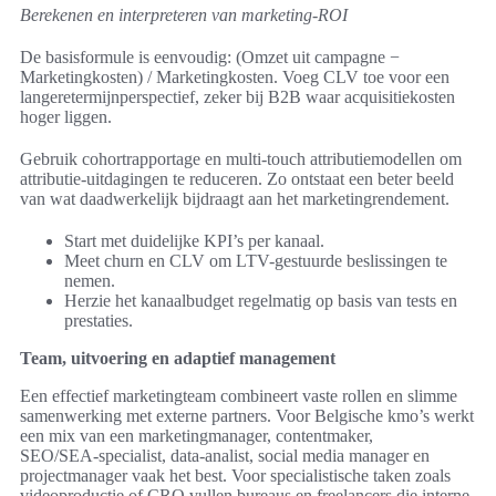
Berekenen en interpreteren van marketing-ROI
De basisformule is eenvoudig: (Omzet uit campagne −
Marketingkosten) / Marketingkosten. Voeg CLV toe voor een
langeretermijnperspectief, zeker bij B2B waar acquisitiekosten
hoger liggen.
Gebruik cohortrapportage en multi-touch attributiemodellen om
attributie-uitdagingen te reduceren. Zo ontstaat een beter beeld
van wat daadwerkelijk bijdraagt aan het marketingrendement.
Start met duidelijke KPI’s per kanaal.
Meet churn en CLV om LTV-gestuurde beslissingen te
nemen.
Herzie het kanaalbudget regelmatig op basis van tests en
prestaties.
Team, uitvoering en adaptief management
Een effectief marketingteam combineert vaste rollen en slimme
samenwerking met externe partners. Voor Belgische kmo’s werkt
een mix van een marketingmanager, contentmaker,
SEO/SEA‑specialist, data‑analist, social media manager en
projectmanager vaak het best. Voor specialistische taken zoals
videoproductie of CRO vullen bureaus en freelancers die interne