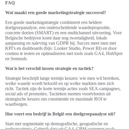
FAQ
Wat maakt een goede marketingstrategie succesvol?
Een goede marketingstrategie combineert een heldere
doelgroepanalyse, een onderscheidende waardepropositie,
concrete doelen (SMART) en een multichannel uitvoering. Voor
Belgische bedrijven komt daar nog tweetaligheid, lokale
aanpassing en naleving van GDPR bij. Succes meet men met
KPI’s en dashboards (bijv. Looker Studio, Power BI) en door
continu te testen en optimaliseren met tools zoals GA4, HubSpot
en Semrush.
Wat is het verschil tussen strategie en tactiek?
Strategie beschrijft lange termijn keuzes: wie men wil bereiken,
welke waarde wordt beloofd en op welke markten men zich
richt. Tactiek zijn de korte termijn acties zoals SEA-campagnes,
social ads of promoties. Tactieken moeten voortvloeien uit
strategische keuzes om consistentie en maximale ROI te
waarborgen.
Hoe voert een bedrijf in België een doelgroepanalyse uit?
Start met segmentatie op demografische, geografische en
gedragscriteria. Gebruik data uit GA4, CRM-systemen zoals