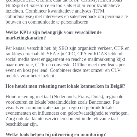
HubSpot of Salesforce en tools als Hotjar voor kwalitatieve
inzichten. Combineer kwantitatieve analyses (RFM,
cohortanalyse) met interviews en salesfeedback om persona’s te
bouwen en communicatie te personaliseren.
Welke KPI’s zijn belangrijk voor verschillende
marketingkanalen?
Per kanaal verschilt het: bij SEO zijn organisch verkeer, CTR en
rankings cruciaal; bij SEA zijn CPC, CPA en ROAS leidend;
social media meet engagement en reach; e-mailmarketing kijkt
naar open rate, CTR en conversie. Offline meet men leads per
event en kost per lead. Combineer deze met omzet- en CLV-
metrics voor beter inzicht.
Hoe houdt men rekening met lokale kenmerken in België?
Houd rekening met taal (Nederlands, Frans, Duits), regionale
voorkeuren en lokale betaalmiddelen zoals Bancontact. Pas
visuals en communicatie aan per regio en gebruik lokale
evenementen en influencers om geloofwaardigheid te verhogen.
Zorg ook dat klantenservice en content in de relevante taal
beschikbaar zijn.
Welke tools helpen bij uitvoering en monitoring?