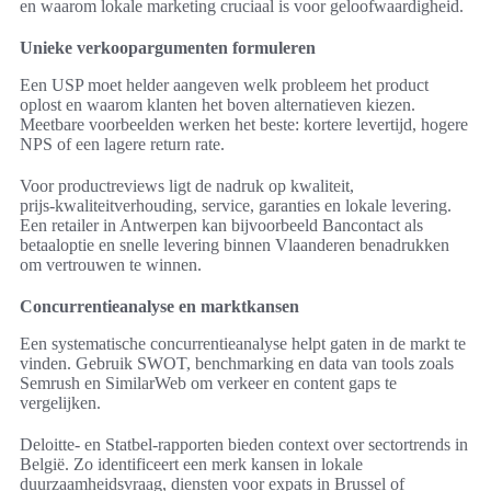
en waarom lokale marketing cruciaal is voor geloofwaardigheid.
Unieke verkoopargumenten formuleren
Een USP moet helder aangeven welk probleem het product
oplost en waarom klanten het boven alternatieven kiezen.
Meetbare voorbeelden werken het beste: kortere levertijd, hogere
NPS of een lagere return rate.
Voor productreviews ligt de nadruk op kwaliteit,
prijs‑kwaliteitverhouding, service, garanties en lokale levering.
Een retailer in Antwerpen kan bijvoorbeeld Bancontact als
betaaloptie en snelle levering binnen Vlaanderen benadrukken
om vertrouwen te winnen.
Concurrentieanalyse en marktkansen
Een systematische concurrentieanalyse helpt gaten in de markt te
vinden. Gebruik SWOT, benchmarking en data van tools zoals
Semrush en SimilarWeb om verkeer en content gaps te
vergelijken.
Deloitte- en Statbel-rapporten bieden context over sectortrends in
België. Zo identificeert een merk kansen in lokale
duurzaamheidsvraag, diensten voor expats in Brussel of