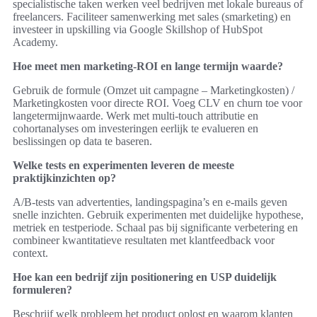
specialistische taken werken veel bedrijven met lokale bureaus of
freelancers. Faciliteer samenwerking met sales (smarketing) en
investeer in upskilling via Google Skillshop of HubSpot
Academy.
Hoe meet men marketing-ROI en lange termijn waarde?
Gebruik de formule (Omzet uit campagne – Marketingkosten) /
Marketingkosten voor directe ROI. Voeg CLV en churn toe voor
langetermijnwaarde. Werk met multi-touch attributie en
cohortanalyses om investeringen eerlijk te evalueren en
beslissingen op data te baseren.
Welke tests en experimenten leveren de meeste
praktijkinzichten op?
A/B-tests van advertenties, landingspagina’s en e-mails geven
snelle inzichten. Gebruik experimenten met duidelijke hypothese,
metriek en testperiode. Schaal pas bij significante verbetering en
combineer kwantitatieve resultaten met klantfeedback voor
context.
Hoe kan een bedrijf zijn positionering en USP duidelijk
formuleren?
Beschrijf welk probleem het product oplost en waarom klanten