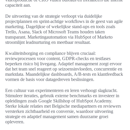
capaciteit aan.
De uitvoering van de strategie verloopt via duidelijke
projectplannen en sprint‑achtige workflows in de geest van agile
marketing. Dagelijkse of wekelijkse stand‑ups en tools zoals
Trello, Asana, Slack of Microsoft Teams houden taken
transparant. Marketingautomation via HubSpot of Marketo
stroomlijnt leadnurturing en meetbaar resultaat.
Kwaliteitsborging en compliance blijven cruciaal:
reviewprocessen voor content, GDPR‑checks en testfases
beperken risico bij livegang. Adaptief management zorgt ervoor
dat het team snel reageert op seizoensinvloeden, concurrentie en
marktdata. Maandelijkse dashboards, A/B‑tests en klantfeedback
vormen de basis voor datagedreven beslissingen.
Een cultuur van experimenteren en leren verhoogt slagkracht.
Stimuleer iteraties, gebruik externe benchmarks en investeer in
opleidingen zoals Google Skillshop of HubSpot Academy.
Sterke lokale relaties met Belgische mediapartners en reviewers
versterken zichtbaarheid en conversie, waardoor uitvoering
strategie en adaptief management samen duurzame groei
opleveren.