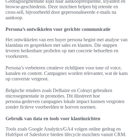
Gedragssegmentatie kijkt naar aankoopfrequentie, loyaliteit en
browse‑geschiedenis. Deze inzichten helpen bij retentie en
cross‑sell, bijvoorbeeld door gepersonaliseerde e‑mails na
aankoop.
Persona’s ontwikkelen voor gerichte communicatie
Het ontwikkelen van een buyer persona begint met analyse van
klantdata en gesprekken met sales en klanten. Die stappen
leveren herkenbare profielen op met concrete behoeften en
voorkeuren.
Persona’s verbeteren creatieve richtlijnen voor tone of voice,
kanalen en content. Campagnes worden relevanter, wat de kans
op conversie vergroot.
Belgische retailers zoals Delhaize en Colruyt gebruiken
microsegmentatie in promoties. Dit illustreert hoe
persona‑gedreven campagnes lokale impact kunnen vergroten
zonder fictieve voorbeelden te hoeven noemen.
Gebruik van data en tools voor klantinzichten
Tools zoals Google Analytics/GA4 volgen online gedrag en
HubSpot of Salesforce bieden lifecycle‑inzichten vanuit CRM.