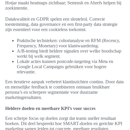
Hotjar maakt heatmaps zichtbaar; Semrush en Ahrefs helpen bij
zoekintentie.
Datakwaliteit en GDPR spelen een sleutelrol. Correcte
toestemming, data governance en een first‑party data strategie
zijn essentieel voor een cookieless toekomst.
Praktische technieken: cohortanalyse en RFM (Recency,
Frequency, Monetary) voor klantwaardering.
A/B‑testing biedt heldere signalen over welke boodschap
werkt bij welk segment.
Lokale acties kunnen postcode‑targeting via Meta en
Google Local Campaigns gebruiken voor hogere
relevantie.
Een iteratieve aanpak verbetert klantinzichten continu. Door data
en menselijke feedback te combineren ontstaan bruikbare
persona’s en scherpere segmentatie voor duurzame
marketingresultaten.
Heldere doelen en meetbare KPI’s voor succes
Een scherpe focus op doelen zorgt dat teams sneller resultaat
boeken. Dit deel bespreekt hoe SMART-doelen en gerichte KPI
marketing samen leiden tot concrete, meetbare resultaten.