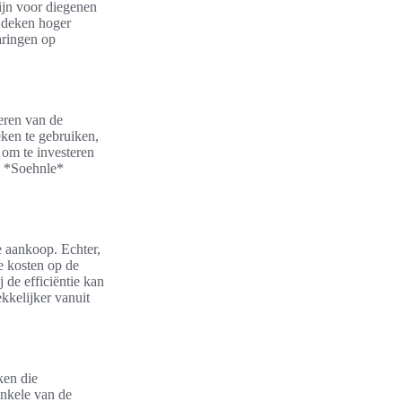
zijn voor diegenen
e deken hoger
aringen op
eren van de
ken te gebruiken,
 om te investeren
n *Soehnle*
e aankoop. Echter,
e kosten op de
 de efficiëntie kan
kkelijker vanuit
ken die
nkele van de