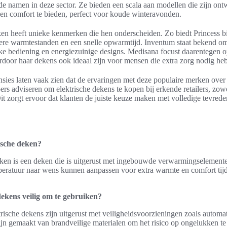
e namen in deze sector. Ze bieden een scala aan modellen die zijn on
n comfort te bieden, perfect voor koude winteravonden.
en heeft unieke kenmerken die hen onderscheiden. Zo biedt Princess b
re warmtestanden en een snelle opwarmtijd. Inventum staat bekend om
jke bediening en energiezuinige designs. Medisana focust daarentegen 
rdoor haar dekens ook ideaal zijn voor mensen die extra zorg nodig he
ies laten vaak zien dat de ervaringen met deze populaire merken over
pers adviseren om elektrische dekens te kopen bij erkende retailers, zowe
it zorgt ervoor dat klanten de juiste keuze maken met volledige tevred
rische deken?
eken is een deken die is uitgerust met ingebouwde verwarmingselemente
peratuur naar wens kunnen aanpassen voor extra warmte en comfort tij
dekens veilig om te gebruiken?
trische dekens zijn uitgerust met veiligheidsvoorzieningen zoals automa
ijn gemaakt van brandveilige materialen om het risico op ongelukken te