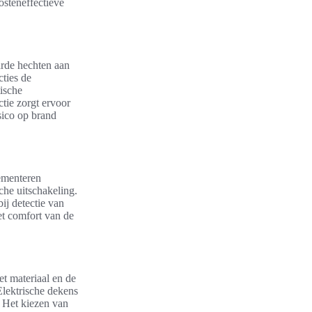
osteneffectieve
arde hechten aan
cties de
ische
ctie zorgt ervoor
sico op brand
lementeren
che uitschakeling.
ij detectie van
et comfort van de
et materiaal en de
Elektrische dekens
 Het kiezen van