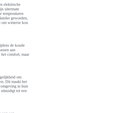
n elektrische
jn uitermate
de temperaturen
lairder geworden,
dt om winterse kou
tijdens de koude
passen aan
n het comfort, maar
ogelijkheid om
en. Dit maakt het
 omgeving in huis
 uitnodigt tot een