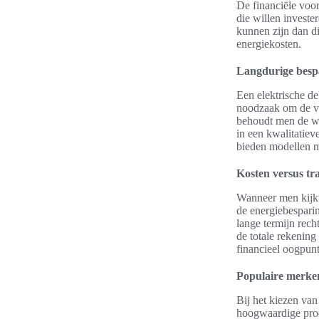
De financiële voor
die willen investe
kunnen zijn dan di
energiekosten.
Langdurige besp
Een elektrische d
noodzaak om de ve
behoudt men de war
in een kwalitatie
bieden modellen m
Kosten versus tr
Wanneer men kijkt 
de energiebespari
lange termijn rech
de totale rekening
financieel oogpunt
Populaire merke
Bij het kiezen van
hoogwaardige prod