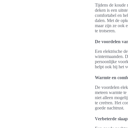
Tijdens de koude 
deken is een uitst
comfortabel en hel
dalen. Met de opk
maar zijn ze ook 
te trotseren.
De voordelen van
Een elektrische de
wintermaanden. De
persoonlijke voork
helpt ook bij het 
Warmte en comfo
De voordelen elekt
meteen warmte te 
niet alleen mogel
te creëren. Het com
goede nachtrust.
Verbeterde slaap