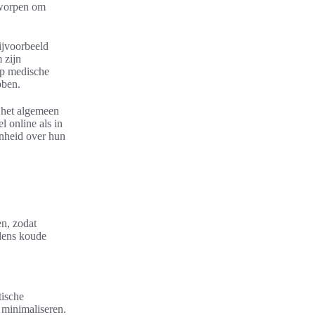
tworpen om
ijvoorbeeld
 zijn
op medische
bben.
 het algemeen
l online als in
enheid over hun
n, zodat
dens koude
tische
 minimaliseren.