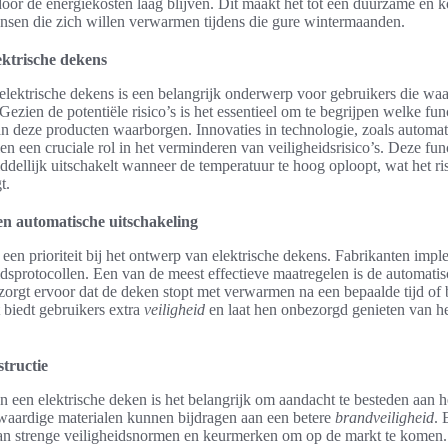
or de energiekosten laag blijven. Dit maakt het tot een duurzame en k
nsen die zich willen verwarmen tijdens die gure wintermaanden.
ektrische dekens
elektrische dekens is een belangrijk onderwerp voor gebruikers die wa
ezien de potentiële risico’s is het essentieel om te begrijpen welke fun
an deze producten waarborgen. Innovaties in technologie, zoals automat
len een cruciale rol in het verminderen van veiligheidsrisico’s. Deze fun
dellijk uitschakelt wanneer de temperatuur te hoog oploopt, wat het ri
t.
en automatische uitschakeling
 een prioriteit bij het ontwerp van elektrische dekens. Fabrikanten imp
dsprotocollen. Een van de meest effectieve maatregelen is de automatis
orgt ervoor dat de deken stopt met verwarmen na een bepaalde tijd of b
t biedt gebruikers extra
veiligheid
en laat hen onbezorgd genieten van h
structie
n een elektrische deken is het belangrijk om aandacht te besteden aan h
waardige materialen kunnen bijdragen aan een betere
brandveiligheid
. 
n strenge veiligheidsnormen en keurmerken om op de markt te komen.