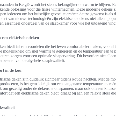
maanden in België wordt het steeds belangrijker om warm te blijven. Ee
ekende oplossing voor die frisse winternachten. Deze moderne dekens zi
pen iedereen om het huiselijke gevoel te creëren dat zo gewenst is als 
omst van nieuwe technologieën zijn elektrische dekens niet alleen popu
een essentieel onderdeel van de slaapkamer voor wie het uitdagend vin
 een elektrische deken
ken biedt tal van voordelen die het leven comfortabeler maken, vooral 
 mogelijkheid om snel warmte te genereren en de temperatuur aan te 
euren zorgen voor een optimale slaapervaring. Dit bevordert niet allee
verbeteren van de algehele slaapkwaliteit.
rt in de kou
rische deken zijn duidelijk zichtbaar tijdens koude nachten. Met de m
produceren, is het gemakkelijk om een aangename temperatuur te creër
ijk om gezellig onder de dekens te ontspannen, maar ook om een knusse
fort dat een elektrische deken biedt, draagt bij aan een relaxte sfeer die
kwaliteit