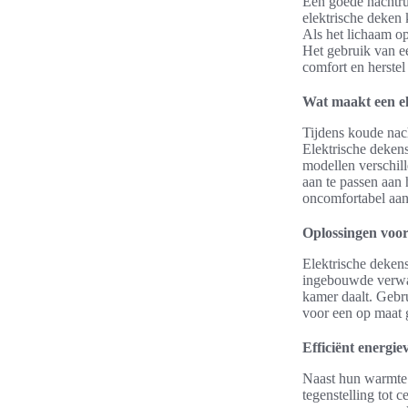
Een goede nachtrus
elektrische deken 
Als het lichaam op 
Het gebruik van e
comfort en herstel 
Wat maakt een el
Tijdens koude nac
Elektrische dekens
modellen verschill
aan te passen aan 
oncomfortabel aan
Oplossingen voo
Elektrische dekens
ingebouwde verwar
kamer daalt. Gebr
voor een op maat 
Efficiënt energie
Naast hun warmte b
tegenstelling tot 