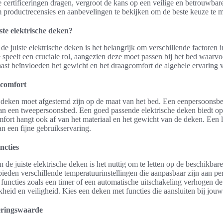
 certificeringen dragen, vergroot de kans op een veilige en betrouwbar
m productrecensies en aanbevelingen te bekijken om de beste keuze te 
iste elektrische deken?
 de juiste elektrische deken is het belangrijk om verschillende factoren 
speelt een cruciale rol, aangezien deze moet passen bij het bed waarv
ast beïnvloeden het gewicht en het draagcomfort de algehele ervaring 
gcomfort
 deken moet afgestemd zijn op de maat van het bed. Een eenpersoonsb
an een tweepersoonsbed. Een goed passende elektrische deken biedt o
ort hangt ook af van het materiaal en het gewicht van de deken. Een l
an een fijne gebruikservaring.
ncties
 de juiste elektrische deken is het nuttig om te letten op de beschikbare
eden verschillende temperatuurinstellingen die aanpasbaar zijn aan pe
functies zoals een timer of een automatische uitschakeling verhogen de
kheid en veiligheid. Kies een deken met functies die aansluiten bij jou
eringswaarde