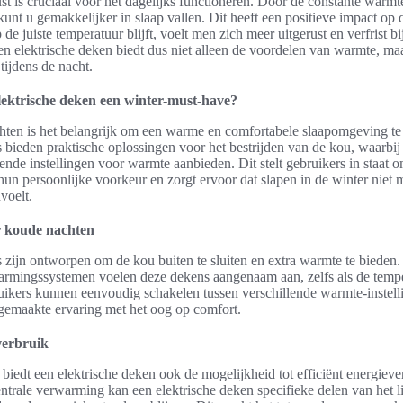
t is cruciaal voor het dagelijks functioneren. Door de constante warmt
kunt u gemakkelijker in slaap vallen. Dit heeft een positieve impact op d
de juiste temperatuur blijft, voelt men zich meer uitgerust en verfrist b
en elektrische deken biedt dus niet alleen de voordelen van warmte, ma
tijdens de nacht.
ektrische deken een winter-must-have?
hten is het belangrijk om een warme en comfortabele slaapomgeving te 
 bieden praktische oplossingen voor het bestrijden van de kou, waarbij
ende instellingen voor warmte aanbieden. Dit stelt gebruikers in staat 
hun persoonlijke voorkeur en zorgt ervoor dat slapen in de winter niet 
voelt.
r koude nachten
 zijn ontworpen om de kou buiten te sluiten en extra warmte te bieden.
mingssystemen voelen deze dekens aangenaam aan, zelfs als de tempe
uikers kunnen eenvoudig schakelen tussen verschillende warmte-instell
gemaakte ervaring met het oog op comfort.
verbruik
iedt een elektrische deken ook de mogelijkheid tot efficiënt energiever
centrale verwarming kan een elektrische deken specifieke delen van het 