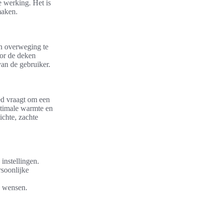
e werking. Het is
maken.
in overweging te
oor de deken
van de gebruiker.
ed vraagt om een
ptimale warmte en
ichte, zachte
 instellingen.
rsoonlijke
w wensen.