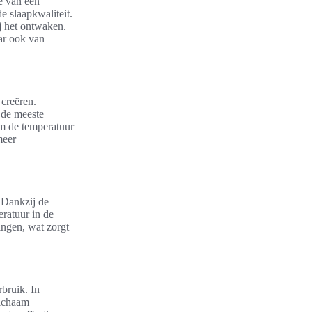
e van een
e slaapkwaliteit.
ij het ontwaken.
ar ook van
creëren.
 de meeste
om de temperatuur
meer
 Dankzij de
ratuur in de
ingen, wat zorgt
bruik. In
lichaam