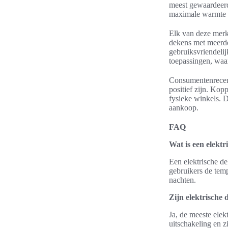
meest gewaardeerd
maximale warmte e
Elk van deze merk
dekens met meerde
gebruiksvriendeli
toepassingen, waa
Consumentenrecens
positief zijn. Kop
fysieke winkels. D
aankoop.
FAQ
Wat is een elekt
Een elektrische d
gebruikers de tem
nachten.
Zijn elektrische 
Ja, de meeste elek
uitschakeling en z