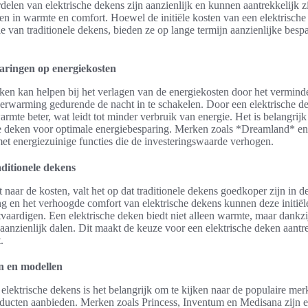
delen van elektrische dekens zijn aanzienlijk en kunnen aantrekkelijk 
ren in warmte en comfort. Hoewel de initiële kosten van een elektrisch
e van traditionele dekens, bieden ze op lange termijn aanzienlijke besp
aringen op energiekosten
eken kan helpen bij het verlagen van de energiekosten door het vermind
rwarming gedurende de nacht in te schakelen. Door een elektrische de
mte beter, wat leidt tot minder verbruik van energie. Het is belangrijk
ve deken voor optimale energiebesparing. Merken zoals *Dreamland* e
et energiezuinige functies die de investeringswaarde verhogen.
aditionele dekens
naar de kosten, valt het op dat traditionele dekens goedkoper zijn in d
ng en het verhoogde comfort van elektrische dekens kunnen deze initiël
tvaardigen. Een elektrische deken biedt niet alleen warmte, maar dankzij
 aanzienlijk dalen. Dit maakt de keuze voor een elektrische deken aantre
.
n en modellen
 elektrische dekens is het belangrijk om te kijken naar de populaire mer
ucten aanbieden. Merken zoals Princess, Inventum en Medisana zijn e