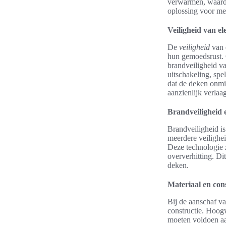
verwarmen, waardo
oplossing voor me
Veiligheid van el
De
veiligheid
van 
hun gemoedsrust. G
brandveiligheid v
uitschakeling, spe
dat de deken onmid
aanzienlijk verlaag
Brandveiligheid 
Brandveiligheid is
meerdere veilighei
Deze technologie z
oververhitting. Di
deken.
Materiaal en con
Bij de aanschaf va
constructie. Hoog
moeten voldoen aa