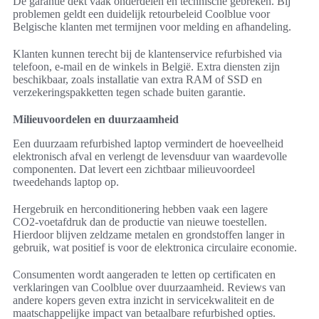
De garantie dekt vaak onderdelen en technische gebreken. Bij
problemen geldt een duidelijk retourbeleid Coolblue voor
Belgische klanten met termijnen voor melding en afhandeling.
Klanten kunnen terecht bij de klantenservice refurbished via
telefoon, e-mail en de winkels in België. Extra diensten zijn
beschikbaar, zoals installatie van extra RAM of SSD en
verzekeringspakketten tegen schade buiten garantie.
Milieuvoordelen en duurzaamheid
Een duurzaam refurbished laptop vermindert de hoeveelheid
elektronisch afval en verlengt de levensduur van waardevolle
componenten. Dat levert een zichtbaar milieuvoordeel
tweedehands laptop op.
Hergebruik en herconditionering hebben vaak een lagere
CO2‑voetafdruk dan de productie van nieuwe toestellen.
Hierdoor blijven zeldzame metalen en grondstoffen langer in
gebruik, wat positief is voor de elektronica circulaire economie.
Consumenten wordt aangeraden te letten op certificaten en
verklaringen van Coolblue over duurzaamheid. Reviews van
andere kopers geven extra inzicht in servicekwaliteit en de
maatschappelijke impact van betaalbare refurbished opties.