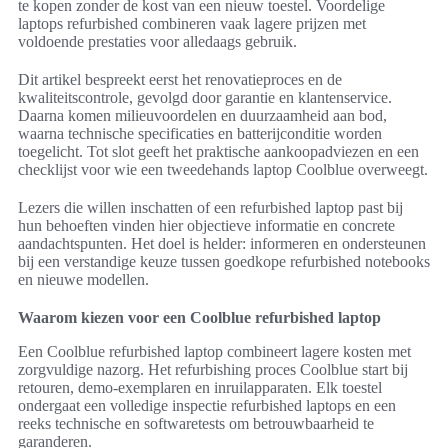
te kopen zonder de kost van een nieuw toestel. Voordelige
laptops refurbished combineren vaak lagere prijzen met
voldoende prestaties voor alledaags gebruik.
Dit artikel bespreekt eerst het renovatieproces en de
kwaliteitscontrole, gevolgd door garantie en klantenservice.
Daarna komen milieuvoordelen en duurzaamheid aan bod,
waarna technische specificaties en batterijconditie worden
toegelicht. Tot slot geeft het praktische aankoopadviezen en een
checklijst voor wie een tweedehands laptop Coolblue overweegt.
Lezers die willen inschatten of een refurbished laptop past bij
hun behoeften vinden hier objectieve informatie en concrete
aandachtspunten. Het doel is helder: informeren en ondersteunen
bij een verstandige keuze tussen goedkope refurbished notebooks
en nieuwe modellen.
Waarom kiezen voor een Coolblue refurbished laptop
Een Coolblue refurbished laptop combineert lagere kosten met
zorgvuldige nazorg. Het refurbishing proces Coolblue start bij
retouren, demo‑exemplaren en inruilapparaten. Elk toestel
ondergaat een volledige inspectie refurbished laptops en een
reeks technische en softwaretests om betrouwbaarheid te
garanderen.