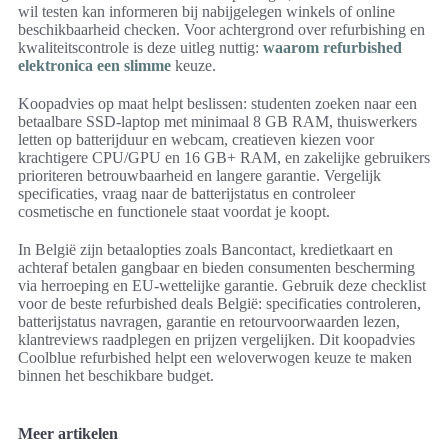
wil testen kan informeren bij nabijgelegen winkels of online
beschikbaarheid checken. Voor achtergrond over refurbishing en
kwaliteitscontrole is deze uitleg nuttig:
waarom refurbished
elektronica een slimme
keuze.
Koopadvies op maat helpt beslissen: studenten zoeken naar een
betaalbare SSD-laptop met minimaal 8 GB RAM, thuiswerkers
letten op batterijduur en webcam, creatieven kiezen voor
krachtigere CPU/GPU en 16 GB+ RAM, en zakelijke gebruikers
prioriteren betrouwbaarheid en langere garantie. Vergelijk
specificaties, vraag naar de batterijstatus en controleer
cosmetische en functionele staat voordat je koopt.
In België zijn betaalopties zoals Bancontact, kredietkaart en
achteraf betalen gangbaar en bieden consumenten bescherming
via herroeping en EU-wettelijke garantie. Gebruik deze checklist
voor de beste refurbished deals België: specificaties controleren,
batterijstatus navragen, garantie en retourvoorwaarden lezen,
klantreviews raadplegen en prijzen vergelijken. Dit koopadvies
Coolblue refurbished helpt een weloverwogen keuze te maken
binnen het beschikbare budget.
Meer artikelen