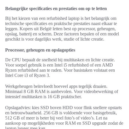
Belangrijke specificaties en prestaties om op te letten
Bij het kiezen van een refurbished laptop is het belangrijk om
technische specificaties en praktische prestaties naast elkaar te
leggen. Kopers uit België letten best op processor, geheugen,
opslag, batterij en scherm. Deze factoren bepalen of een model
geschikt is voor dagelijks werk, studie of lichte creatie.
Processor, geheugen en opslagopties
De CPU bepaalt de snelheid bij multitasken en lichte creatie.
Voor soepel gebruik is een Intel i5 refurbished of een AMD
Ryzen refurbished aan te raden. Voor basistaken volstaat een
Intel Core i3 of Ryzen 3.
Werkgeheugen beïnvloedt hoeveel apps tegelijk draaien.
Minimaal 8 GB RAM is aanbevolen. Voor videobewerking of
intensief multitasken is 16 GB praktischer.
Opslagadvies: kies SSD boven HDD voor flink snellere opstarts
en betrouwbaarheid. 256 GB is voldoende voor basisgebruik,
512 GB of meer is beter bij veel foto’s of video’s. Let na
aankoop op mogelijkheden voor RAM en SSD upgrade zodat de
laptop langer mee kan.