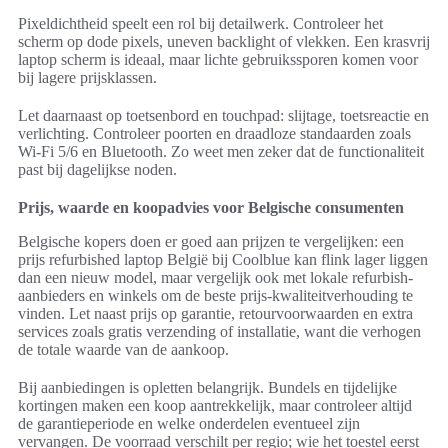
Pixeldichtheid speelt een rol bij detailwerk. Controleer het
scherm op dode pixels, uneven backlight of vlekken. Een krasvrij
laptop scherm is ideaal, maar lichte gebruikssporen komen voor
bij lagere prijsklassen.
Let daarnaast op toetsenbord en touchpad: slijtage, toetsreactie en
verlichting. Controleer poorten en draadloze standaarden zoals
Wi‑Fi 5/6 en Bluetooth. Zo weet men zeker dat de functionaliteit
past bij dagelijkse noden.
Prijs, waarde en koopadvies voor Belgische consumenten
Belgische kopers doen er goed aan prijzen te vergelijken: een
prijs refurbished laptop België bij Coolblue kan flink lager liggen
dan een nieuw model, maar vergelijk ook met lokale refurbish-
aanbieders en winkels om de beste prijs-kwaliteitverhouding te
vinden. Let naast prijs op garantie, retourvoorwaarden en extra
services zoals gratis verzending of installatie, want die verhogen
de totale waarde van de aankoop.
Bij aanbiedingen is opletten belangrijk. Bundels en tijdelijke
kortingen maken een koop aantrekkelijk, maar controleer altijd
de garantieperiode en welke onderdelen eventueel zijn
vervangen. De voorraad verschilt per regio; wie het toestel eerst