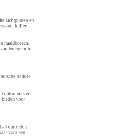
die zichtpunten en
essante kliffen
en naaldbossen,
van lentegeur tot
nische trails te
 Trailrunners en
e bieden voor
1–3 uur rijden
baar voor een