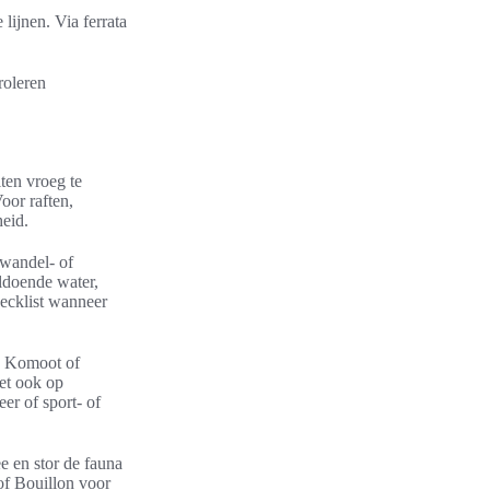
ijnen. Via ferrata
.
roleren
ten vroeg te
oor raften,
heid.
 wandel- of
ldoende water,
ecklist wanneer
ls Komoot of
et ook op
er of sport- of
e en stor de fauna
of Bouillon voor