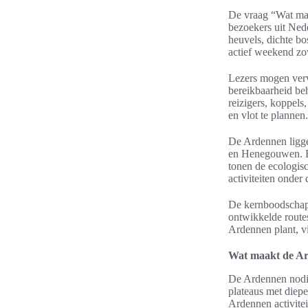
De vraag “Wat maa
bezoekers uit Nede
heuvels, dichte bo
actief weekend zow
Lezers mogen verwa
bereikbaarheid be
reizigers, koppels
en vlot te plannen.
De Ardennen ligge
en Henegouwen. Be
tonen de ecologis
activiteiten onder
De kernboodschap 
ontwikkelde route
Ardennen plant, vi
Wat maakt de Ar
De Ardennen nodig
plateaus met diepe
Ardennen activitei