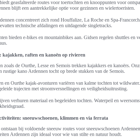
iedt geasfalteerde routes voor toertochten en knooppunten voor ontspa
nnen blijft een aantrekkelijke optie voor gezinnen en wielertoeristen.
dennen concentreert zich rond Houffalize, La Roche en Spa-Francor
vatten technische afdalingen en uitdagende singletracks.
en bieden e-bikes en mountainbikes aan. Gidsen regelen shuttles en vei
aus.
n: kajakken, raften en kanoën op rivieren
ren zoals de Ourthe, Lesse en Semois trekken kajakkers en kanoërs. On
een rustige kano Ardennen tocht op brede stukken van de Semois.
 en Ourthe kajak-avonturen variëren van kalme tochten tot wildwater
geleide trajecten met stroomversnellingen en veiligheidsuitrusting.
rijven verhuren materiaal en begeleiden tochten. Waterpeil en weersom
jkheidsgraad.
ctiviteiten: sneeuwschoenen, klimmen en via ferrata
ontstaan bij voldoende sneeuw routes voor sneeuwschoenen Ardennen 
eiten Ardennen zijn ideaal voor wie van stilte en natuur houdt.