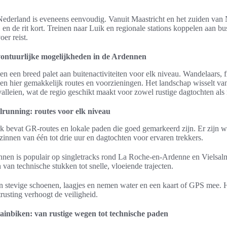
ederland is eveneens eenvoudig. Vanuit Maastricht en het zuiden van 
 en de rit kort. Treinen naar Luik en regionale stations koppelen aan b
er reist.
avontuurlijke mogelijkheden in de Ardennen
 een breed palet aan buitenactiviteiten voor elk niveau. Wandelaars, fi
en hier gemakkelijk routes en voorzieningen. Het landschap wisselt van
e valleien, wat de regio geschikt maakt voor zowel rustige dagtochten als 
lrunning: routes voor elk niveau
 bevat GR-routes en lokale paden die goed gemarkeerd zijn. Er zijn w
innen van één tot drie uur en dagtochten voor ervaren trekkers.
nnen is populair op singletracks rond La Roche-en-Ardenne en Vielsalm.
van technische stukken tot snelle, vloeiende trajecten.
 stevige schoenen, laagjes en nemen water en een kaart of GPS mee. 
trusting verhoogt de veiligheid.
ainbiken: van rustige wegen tot technische paden