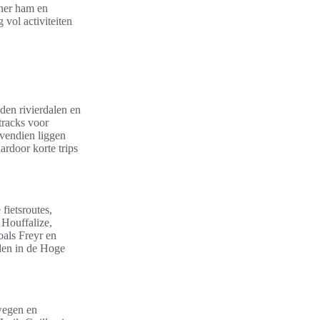
nner ham en
 vol activiteiten
den rivierdalen en
tracks voor
vendien liggen
ardoor korte trips
fietsroutes,
 Houffalize,
oals Freyr en
den in de Hoge
wegen en