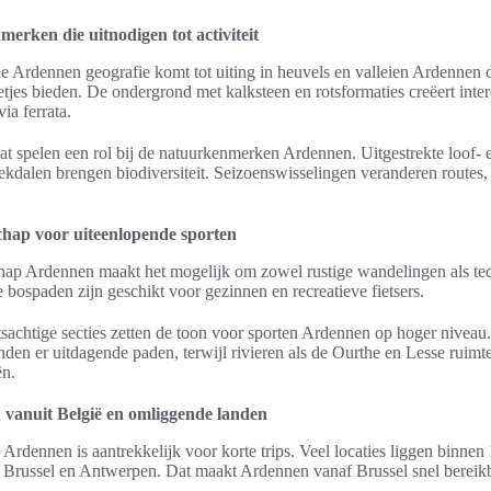
erken die uitnodigen tot activiteit
e Ardennen geografie komt tot uiting in heuvels en valleien Ardennen 
jes bieden. De ondergrond met kalksteen en rotsformaties creëert inter
ia ferrata.
at spelen een rol bij de natuurkenmerken Ardennen. Uitgestrekte loof- 
kdalen brengen biodiversiteit. Seizoenswisselingen veranderen routes, 
schap voor uiteenlopende sporten
hap Ardennen maakt het mogelijk om zowel rustige wandelingen als tech
 bospaden zijn geschikt voor gezinnen en recreatieve fietsers.
tsachtige secties zetten de toon voor sporten Ardennen op hoger niveau.
den er uitdagende paden, terwijl rivieren als de Ourthe en Lesse ruimt
ën.
 vanuit België en omliggende landen
Ardennen is aantrekkelijk voor korte trips. Veel locaties liggen binnen 
s Brussel en Antwerpen. Dat maakt Ardennen vanaf Brussel snel bereik