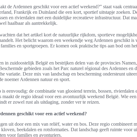
kt de Ardennen geschikt voor een actief weekend?” staat vaak centraa
rland, Frankrijk en Duitsland die een kort, sportief uitstapje zoeken. 
ssen en rivierdalen met een duidelijke recreatieve infrastructuur. Dat 
el haalbaar als aantrekkelijk.
chten dat het artikel kort de natuurlijke rijkdom, sportieve mogelijkh
handelt. Het belicht waarom een weekendje weg Ardennen geschikt is v
, families en sportgroepen. Er komen ook praktische tips aan bod om het
n in zuidoostelijk België en bestrijken delen van de provincies Name
schermde gebieden zoals het Parc naturel régional des Ardennes en
che variatie. Deze mix van landschap en bescherming ondersteunt uite
 de noemer Ardennen natuur en sport.
is eenvoudig: de combinatie van glooiend terrein, bossen, rivierdalen 
s maakt de regio ideaal voor een avontuurlijk weekend België. Wie e
ndt er zowel rust als uitdaging, zonder ver te reizen.
dennen geschikt voor een actief weekend?
en uit door een mix van reliëf, water en bos. Deze regio combineert 
 kloven, beekdalen en rotsformaties. Dat landschap geeft ruimte voor 
ten voor families en avonturiers.