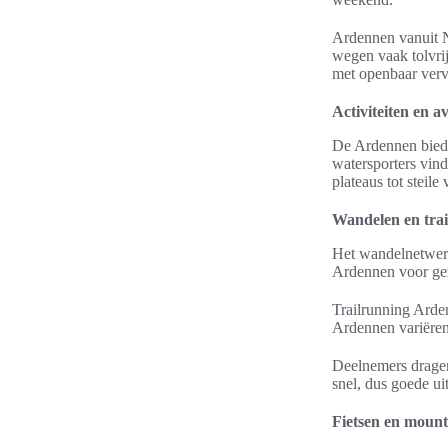
Ardennen vanuit N
wegen vaak tolvrij
met openbaar vervo
Activiteiten en 
De Ardennen bieden
watersporters vind
plateaus tot steil
Wandelen en trai
Het wandelnetwerk
Ardennen voor gez
Trailrunning Arde
Ardennen variëren 
Deelnemers dragen
snel, dus goede ui
Fietsen en mount