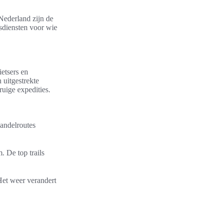
Nederland zijn de
usdiensten voor wie
etsers en
 uitgestrekte
ruige expedities.
andelroutes
 De top trails
Het weer verandert