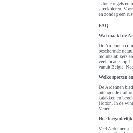
actuele regels en 
streekbieren. Voor
en zondag een rus
FAQ
Wat maakt de Ard
De Ardennen combi
beschermde natuur
mountainbikers en
veel locaties op 1
vanuit België, Ned
Welke sporten en 
De Ardennen bieden
uitdagende trailr
kajakken en begele
Hotton. In de win
Venen.
Hoe toegankelijk
Veel Ardennense b