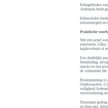
Klimgebieden zoal
Ardennen biedt ge
Klimscholen biede
seizoensregels en 
Praktische voorb
Wie een actief we
reserveren. Gîtes,
kajakverhuur of e
Een duidelijke pac
fietskleding, ste
snacks en een pow
de verhuurder die n
Routeplanning is 
Outdooractive. Co
veiligheid Ardenne
reisverzekering de 
Duurzaam gedrag h
en flora niet. Inf