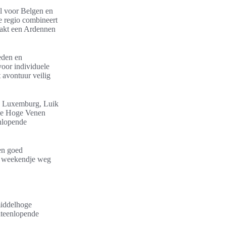
l voor Belgen en
De regio combineert
maakt een Ardennen
eden en
oor individuele
 avontuur veilig
n, Luxemburg, Luik
 de Hoge Venen
enlopende
en goed
en weekendje weg
middelhoge
uiteenlopende