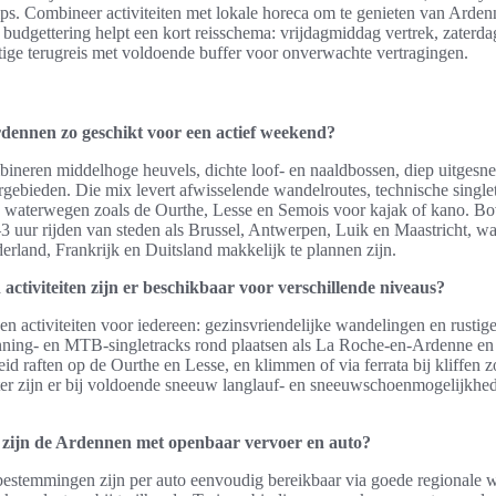
tips. Combineer activiteiten met lokale horeca om te genieten van Arde
 budgettering helpt een kort reisschema: vrijdagmiddag vertrek, zaterdag
tige terugreis met voldoende buffer voor onverwachte vertragingen.
ennen zo geschikt voor een actief weekend?
neren middelhoge heuvels, dichte loof- en naaldbossen, diep uitgesne
gebieden. Die mix levert afwisselende wandelroutes, technische single
 waterwegen zoals de Ourthe, Lesse en Semois voor kajak of kano. Bo
–3 uur rijden van steden als Brussel, Antwerpen, Luik en Maastricht, wa
erland, Frankrijk en Duitsland makkelijk te plannen zijn.
activiteiten zijn er beschikbaar voor verschillende niveaus?
 activiteiten voor iedereen: gezinsvriendelijke wandelingen en rustige 
unning- en MTB-singletracks rond plaatsen als La Roche-en-Ardenne en
id raften op de Ourthe en Lesse, en klimmen of via ferrata bij kliffen z
ter zijn er bij voldoende sneeuw langlauf- en sneeuwschoenmogelijkhe
 zijn de Ardennen met openbaar vervoer en auto?
estemmingen zijn per auto eenvoudig bereikbaar via goede regionale 