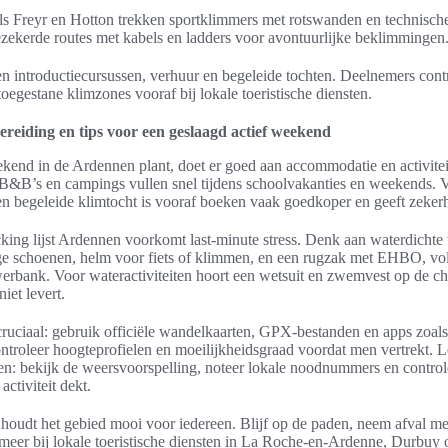
s Freyr en Hotton trekken sportklimmers met rotswanden en technische l
zekerde routes met kabels en ladders voor avontuurlijke beklimmingen
n introductiecursussen, verhuur en begeleide tochten. Deelnemers cont
toegestane klimzones vooraf bij lokale toeristische diensten.
ereiding en tips voor een geslaagd actief weekend
ekend in de Ardennen plant, doet er goed aan accommodatie en activitei
 B&B’s en campings vullen snel tijdens schoolvakanties en weekends. V
en begeleide klimtocht is vooraf boeken vaak goedkoper en geeft zeker
king lijst Ardennen voorkomt last-minute stress. Denk aan waterdichte
vige schoenen, helm voor fiets of klimmen, en een rugzak met EHBO, vo
erbank. Voor wateractiviteiten hoort een wetsuit en zwemvest op de ch
iet levert.
cruciaal: gebruik officiële wandelkaarten, GPX-bestanden en apps zoa
ntroleer hoogteprofielen en moeilijkheidsgraad voordat men vertrekt. L
n: bekijk de weersvoorspelling, noteer lokale noodnummers en controle
activiteit dekt.
oudt het gebied mooi voor iedereen. Blijf op de paden, neem afval me
ormeer bij lokale toeristische diensten in La Roche-en-Ardenne, Durbuy 