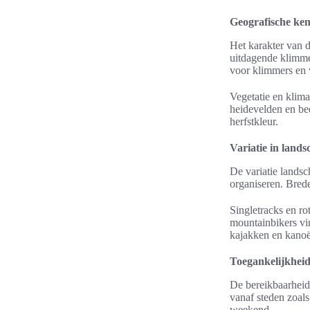
Geografische kenm
Het karakter van d
uitdagende klimmet
voor klimmers en v
Vegetatie en klima
heidevelden en bee
herfstkleur.
Variatie in land
De variatie landsc
organiseren. Brede
Singletracks en ro
mountainbikers vin
kajakken en kano
Toegankelijkheid
De bereikbaarheid 
vanaf steden zoal
weekend.