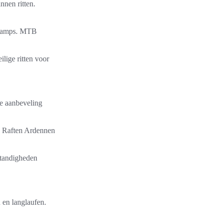
nnen ritten.
champs. MTB
lige ritten voor
ze aanbeveling
. Raften Ardennen
standigheden
en langlaufen.