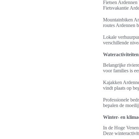
Fietsen Ardennen b
Fietsvakantie Arde
Mountainbiken Ar
routes Ardennen be
Lokale verhuurpunt
verschillende nive
Wateractiviteite
Belangrijke rivie
voor families is 
Kajakken Ardennen
vindt plaats op be
Professionele bed
bepalen de moeili
Winter- en klima
In de Hoge Venen 
Deze winteractivit