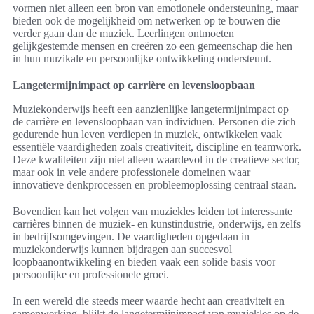
vormen niet alleen een bron van emotionele ondersteuning, maar
bieden ook de mogelijkheid om netwerken op te bouwen die
verder gaan dan de muziek. Leerlingen ontmoeten
gelijkgestemde mensen en creëren zo een gemeenschap die hen
in hun muzikale en persoonlijke ontwikkeling ondersteunt.
Langetermijnimpact op carrière en levensloopbaan
Muziekonderwijs heeft een aanzienlijke langetermijnimpact op
de carrière en levensloopbaan van individuen. Personen die zich
gedurende hun leven verdiepen in muziek, ontwikkelen vaak
essentiële vaardigheden zoals creativiteit, discipline en teamwork.
Deze kwaliteiten zijn niet alleen waardevol in de creatieve sector,
maar ook in vele andere professionele domeinen waar
innovatieve denkprocessen en probleemoplossing centraal staan.
Bovendien kan het volgen van muziekles leiden tot interessante
carrières binnen de muziek- en kunstindustrie, onderwijs, en zelfs
in bedrijfsomgevingen. De vaardigheden opgedaan in
muziekonderwijs kunnen bijdragen aan succesvol
loopbaanontwikkeling en bieden vaak een solide basis voor
persoonlijke en professionele groei.
In een wereld die steeds meer waarde hecht aan creativiteit en
samenwerking, blijkt de langetermijnimpact van muziekles op de