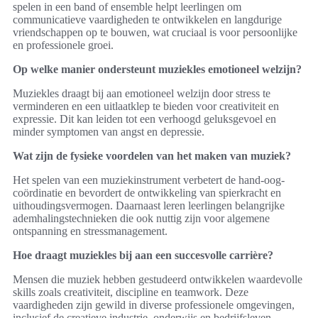
spelen in een band of ensemble helpt leerlingen om
communicatieve vaardigheden te ontwikkelen en langdurige
vriendschappen op te bouwen, wat cruciaal is voor persoonlijke
en professionele groei.
Op welke manier ondersteunt muziekles emotioneel welzijn?
Muziekles draagt bij aan emotioneel welzijn door stress te
verminderen en een uitlaatklep te bieden voor creativiteit en
expressie. Dit kan leiden tot een verhoogd geluksgevoel en
minder symptomen van angst en depressie.
Wat zijn de fysieke voordelen van het maken van muziek?
Het spelen van een muziekinstrument verbetert de hand-oog-
coördinatie en bevordert de ontwikkeling van spierkracht en
uithoudingsvermogen. Daarnaast leren leerlingen belangrijke
ademhalingstechnieken die ook nuttig zijn voor algemene
ontspanning en stressmanagement.
Hoe draagt muziekles bij aan een succesvolle carrière?
Mensen die muziek hebben gestudeerd ontwikkelen waardevolle
skills zoals creativiteit, discipline en teamwork. Deze
vaardigheden zijn gewild in diverse professionele omgevingen,
inclusief de creatieve industrie, onderwijs en bedrijfsleven.