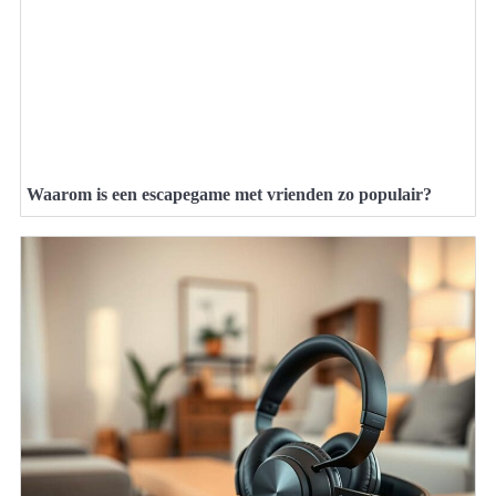
Waarom is een escapegame met vrienden zo populair?