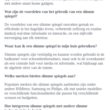
met andere smart home gadgets.
Wat zijn de voordelen van het gebruik van een slimme
spiegel?
De voordelen van een slimme spiegel omvatten gemak en
efficiëntie in het dagelijks leven, verbeterde zelfzorg en routine
dankzij real-time informatie en interactie, en een stijlvolle
toevoeging aan elk interieur.
Waar kan ik een slimme spiegel in mijn huis gebruiken?
Slimme spiegels zijn veelzijdig en kunnen worden gebruikt in de
badkamer voor schoonheidsroutines, maar ook in de woonkamer
als een centrale hub voor media en informatie, wat bijdraagt aan
de algehele sfeer van de ruimte.
Welke merken bieden slimme spiegels aan?
Populaire merken die slimme spiegels aanbieden zijn onder
andere HiMirror, Samsung en Philips, elk met unieke modellen
en verschillende functionaliteiten die passen bij verschillende
wensen en budgetten.
Hoe integreren slimme spiegels met andere slimme