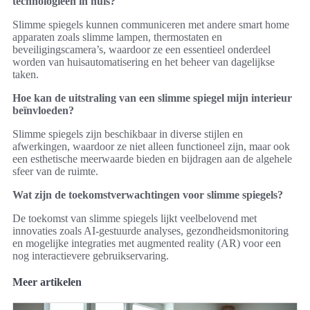
technologieën in huis?
Slimme spiegels kunnen communiceren met andere smart home
apparaten zoals slimme lampen, thermostaten en
beveiligingscamera’s, waardoor ze een essentieel onderdeel
worden van huisautomatisering en het beheer van dagelijkse
taken.
Hoe kan de uitstraling van een slimme spiegel mijn interieur
beïnvloeden?
Slimme spiegels zijn beschikbaar in diverse stijlen en
afwerkingen, waardoor ze niet alleen functioneel zijn, maar ook
een esthetische meerwaarde bieden en bijdragen aan de algehele
sfeer van de ruimte.
Wat zijn de toekomstverwachtingen voor slimme spiegels?
De toekomst van slimme spiegels lijkt veelbelovend met
innovaties zoals AI-gestuurde analyses, gezondheidsmonitoring
en mogelijke integraties met augmented reality (AR) voor een
nog interactievere gebruikservaring.
Meer artikelen