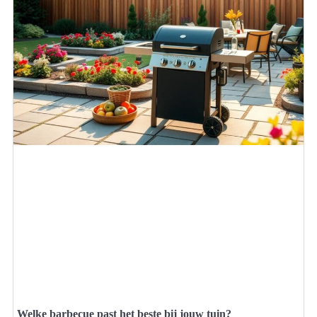
Welke barbecue past het beste bij jouw tuin?