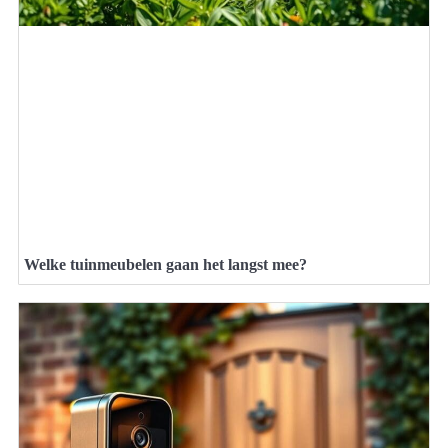
Welke tuinmeubelen gaan het langst mee?