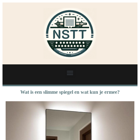
Wat is een slimme spiegel en wat kun je ermee?