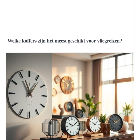
Welke koffers zijn het meest geschikt voor vliegreizen?