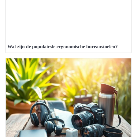
Wat zijn de populairste ergonomische bureaustoelen?