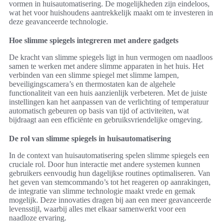
vormen in huisautomatisering. De mogelijkheden zijn eindeloos,
wat het voor huishoudens aantrekkelijk maakt om te investeren in
deze geavanceerde technologie.
Hoe slimme spiegels integreren met andere gadgets
De kracht van slimme spiegels ligt in hun vermogen om naadloos
samen te werken met andere slimme apparaten in het huis. Het
verbinden van een slimme spiegel met slimme lampen,
beveiligingscamera’s en thermostaten kan de algehele
functionaliteit van een huis aanzienlijk verbeteren. Met de juiste
instellingen kan het aanpassen van de verlichting of temperatuur
automatisch gebeuren op basis van tijd of activiteiten, wat
bijdraagt aan een efficiënte en gebruiksvriendelijke omgeving.
De rol van slimme spiegels in huisautomatisering
In de context van huisautomatisering spelen slimme spiegels een
cruciale rol. Door hun interactie met andere systemen kunnen
gebruikers eenvoudig hun dagelijkse routines optimaliseren. Van
het geven van stemcommando’s tot het reageren op aanrakingen,
de integratie van slimme technologie maakt vrede en gemak
mogelijk. Deze innovaties dragen bij aan een meer geavanceerde
levensstijl, waarbij alles met elkaar samenwerkt voor een
naadloze ervaring.