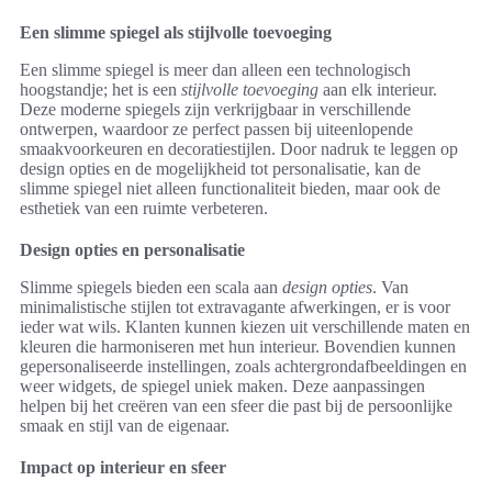
Een slimme spiegel als stijlvolle toevoeging
Een slimme spiegel is meer dan alleen een technologisch
hoogstandje; het is een
stijlvolle toevoeging
aan elk interieur.
Deze moderne spiegels zijn verkrijgbaar in verschillende
ontwerpen, waardoor ze perfect passen bij uiteenlopende
smaakvoorkeuren en decoratiestijlen. Door nadruk te leggen op
design opties en de mogelijkheid tot personalisatie, kan de
slimme spiegel niet alleen functionaliteit bieden, maar ook de
esthetiek van een ruimte verbeteren.
Design opties en personalisatie
Slimme spiegels bieden een scala aan
design opties
. Van
minimalistische stijlen tot extravagante afwerkingen, er is voor
ieder wat wils. Klanten kunnen kiezen uit verschillende maten en
kleuren die harmoniseren met hun interieur. Bovendien kunnen
gepersonaliseerde instellingen, zoals achtergrondafbeeldingen en
weer widgets, de spiegel uniek maken. Deze aanpassingen
helpen bij het creëren van een sfeer die past bij de persoonlijke
smaak en stijl van de eigenaar.
Impact op interieur en sfeer