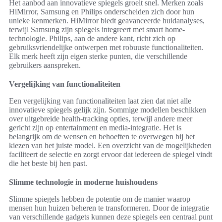
Het aanbod aan innovatieve spiegels groeit snel. Merken zoals
HiMirror, Samsung en Philips onderscheiden zich door hun
unieke kenmerken. HiMirror biedt geavanceerde huidanalyses,
terwijl Samsung zijn spiegels integreert met smart home-
technologie. Philips, aan de andere kant, richt zich op
gebruiksvriendelijke ontwerpen met robuuste functionaliteiten.
Elk merk heeft zijn eigen sterke punten, die verschillende
gebruikers aanspreken.
Vergelijking van functionaliteiten
Een vergelijking van functionaliteiten laat zien dat niet alle
innovatieve spiegels gelijk zijn. Sommige modellen beschikken
over uitgebreide health-tracking opties, terwijl andere meer
gericht zijn op entertainment en media-integratie. Het is
belangrijk om de wensen en behoeften te overwegen bij het
kiezen van het juiste model. Een overzicht van de mogelijkheden
faciliteert de selectie en zorgt ervoor dat iedereen de spiegel vindt
die het beste bij hen past.
Slimme technologie in moderne huishoudens
Slimme spiegels hebben de potentie om de manier waarop
mensen hun huizen beheren te transformeren. Door de integratie
van verschillende gadgets kunnen deze spiegels een centraal punt