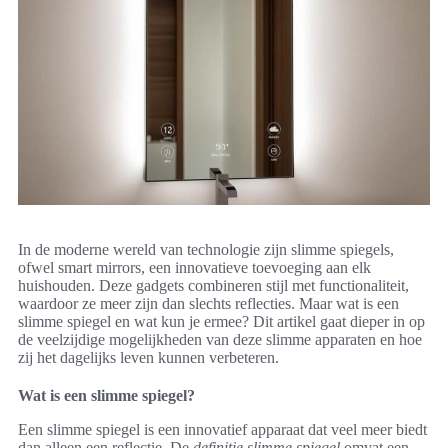
In de moderne wereld van technologie zijn slimme spiegels,
ofwel smart mirrors, een innovatieve toevoeging aan elk
huishouden. Deze gadgets combineren stijl met functionaliteit,
waardoor ze meer zijn dan slechts reflecties. Maar wat is een
slimme spiegel en wat kun je ermee? Dit artikel gaat dieper in op
de veelzijdige mogelijkheden van deze slimme apparaten en hoe
zij het dagelijks leven kunnen verbeteren.
Wat is een slimme spiegel?
Een slimme spiegel is een innovatief apparaat dat veel meer biedt
dan alleen een reflectie. De
definitie slimme spiegel
omvat een