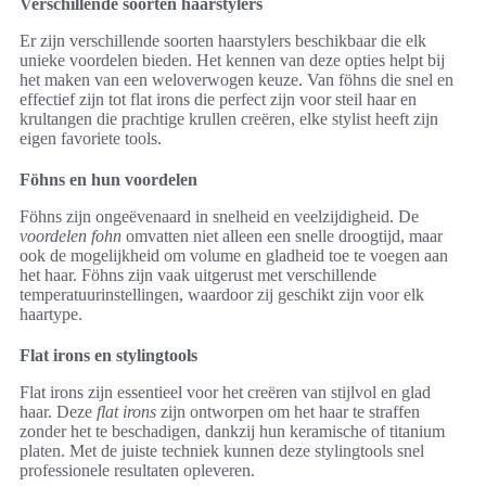
Verschillende soorten haarstylers
Er zijn verschillende soorten haarstylers beschikbaar die elk
unieke voordelen bieden. Het kennen van deze opties helpt bij
het maken van een weloverwogen keuze. Van föhns die snel en
effectief zijn tot flat irons die perfect zijn voor steil haar en
krultangen die prachtige krullen creëren, elke stylist heeft zijn
eigen favoriete tools.
Föhns en hun voordelen
Föhns zijn ongeëvenaard in snelheid en veelzijdigheid. De
voordelen fohn
omvatten niet alleen een snelle droogtijd, maar
ook de mogelijkheid om volume en gladheid toe te voegen aan
het haar. Föhns zijn vaak uitgerust met verschillende
temperatuurinstellingen, waardoor zij geschikt zijn voor elk
haartype.
Flat irons en stylingtools
Flat irons zijn essentieel voor het creëren van stijlvol en glad
haar. Deze
flat irons
zijn ontworpen om het haar te straffen
zonder het te beschadigen, dankzij hun keramische of titanium
platen. Met de juiste techniek kunnen deze stylingtools snel
professionele resultaten opleveren.