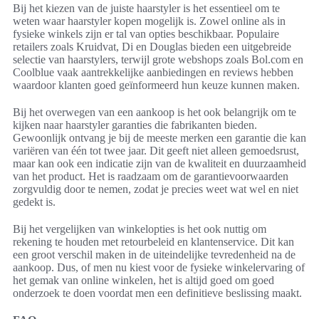
Bij het kiezen van de juiste haarstyler is het essentieel om te
weten waar haarstyler kopen mogelijk is. Zowel online als in
fysieke winkels zijn er tal van opties beschikbaar. Populaire
retailers zoals Kruidvat, Di en Douglas bieden een uitgebreide
selectie van haarstylers, terwijl grote webshops zoals Bol.com en
Coolblue vaak aantrekkelijke aanbiedingen en reviews hebben
waardoor klanten goed geïnformeerd hun keuze kunnen maken.
Bij het overwegen van een aankoop is het ook belangrijk om te
kijken naar haarstyler garanties die fabrikanten bieden.
Gewoonlijk ontvang je bij de meeste merken een garantie die kan
variëren van één tot twee jaar. Dit geeft niet alleen gemoedsrust,
maar kan ook een indicatie zijn van de kwaliteit en duurzaamheid
van het product. Het is raadzaam om de garantievoorwaarden
zorgvuldig door te nemen, zodat je precies weet wat wel en niet
gedekt is.
Bij het vergelijken van winkelopties is het ook nuttig om
rekening te houden met retourbeleid en klantenservice. Dit kan
een groot verschil maken in de uiteindelijke tevredenheid na de
aankoop. Dus, of men nu kiest voor de fysieke winkelervaring of
het gemak van online winkelen, het is altijd goed om goed
onderzoek te doen voordat men een definitieve beslissing maakt.