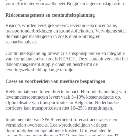
voor efficiënter voorraadbeheer België en lagere opslagkosten.
Risicomanagement en continuïteitsplanning
Risico’s worden eerst gekarteerd: leveranciersconcentratie,
transportonderbrekingen en grondstoftekorten. Vervolgens stelt
de manager maatregelen in zoals dual sourcing en
scenarioanalyses.
Continuïteitsplanning omvat crisisresponsplannen en integratie
van compliance-eisen zoals REACH. Deze aanpak versterkt het
risicomanagement supply chain en beschermt de
leveringszekerheid op lange termijn.
Cases en voorbeelden van meetbare besparingen
Reële initiatieven tonen directe impact. Heronderhandeling van
leverancierscontracten levert vaak 3–10% kostenreductie op.
Optimalisatie van transportroutes in Belgische-Nederlandse
corridors kan transportkosten met 10–25% terugdringen.
Implementatie van S&OP verbetert forecast-accuratesse en
vermindert overstocks. Lean-productielijnen verlagen
doorlooptijden en operationele kosten. Om resultaten te
kwantificeren gebruikt men TCO, payback-periodes van IT-