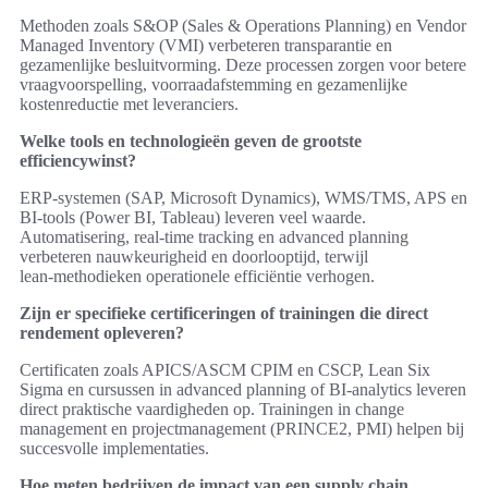
Methoden zoals S&OP (Sales & Operations Planning) en Vendor
Managed Inventory (VMI) verbeteren transparantie en
gezamenlijke besluitvorming. Deze processen zorgen voor betere
vraagvoorspelling, voorraadafstemming en gezamenlijke
kostenreductie met leveranciers.
Welke tools en technologieën geven de grootste
efficiencywinst?
ERP‑systemen (SAP, Microsoft Dynamics), WMS/TMS, APS en
BI‑tools (Power BI, Tableau) leveren veel waarde.
Automatisering, real‑time tracking en advanced planning
verbeteren nauwkeurigheid en doorlooptijd, terwijl
lean‑methodieken operationele efficiëntie verhogen.
Zijn er specifieke certificeringen of trainingen die direct
rendement opleveren?
Certificaten zoals APICS/ASCM CPIM en CSCP, Lean Six
Sigma en cursussen in advanced planning of BI‑analytics leveren
direct praktische vaardigheden op. Trainingen in change
management en projectmanagement (PRINCE2, PMI) helpen bij
succesvolle implementaties.
Hoe meten bedrijven de impact van een supply chain