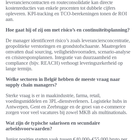
leverancierscontracten en routeconsolidatie kan directe
kostenreducties van enkele procenten tot dubbele cijfers
opleveren. KPI‑tracking en TCO‑berekeningen tonen de ROI
aan.
Hoe gaat hij of zij om met risico’s en continuïteitsplanning?
De manager identificeert risico’s zoals leveranciersconcentratie,
geopolitieke verstoringen en grondstofschaarste. Maatregelen
omvatten dual sourcing, veiligheidsvoorraden, scenario‑analyse
en crisisresponsplannen. Integratie van duurzaamheid en
compliance (bijv. REACH) verhoogt leveringszekerheid op
lange termijn.
Welke sectoren in België hebben de meeste vraag naar
supply chain managers?
Sterke vraag is er in maakindustrie, farma, retail,
voedingsmiddelen en 3PL‑dienstverleners. Logistieke hubs in
Antwerpen, Gent en Zeebrugge en de groei van e‑commerce
zorgen voor veel vacatures bij zowel MKB als multinationals.
Wat zijn de typische salarissen en secundaire
arbeidsvoorwaarden?
Junior posities starten vaak tussen €40.000–€55.000 bruto per