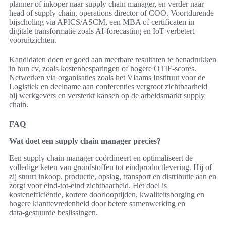
planner of inkoper naar supply chain manager, en verder naar
head of supply chain, operations director of COO. Voortdurende
bijscholing via APICS/ASCM, een MBA of certificaten in
digitale transformatie zoals AI-forecasting en IoT verbetert
vooruitzichten.
Kandidaten doen er goed aan meetbare resultaten te benadrukken
in hun cv, zoals kostenbesparingen of hogere OTIF-scores.
Netwerken via organisaties zoals het Vlaams Instituut voor de
Logistiek en deelname aan conferenties vergroot zichtbaarheid
bij werkgevers en versterkt kansen op de arbeidsmarkt supply
chain.
FAQ
Wat doet een supply chain manager precies?
Een supply chain manager coördineert en optimaliseert de
volledige keten van grondstoffen tot eindproductlevering. Hij of
zij stuurt inkoop, productie, opslag, transport en distributie aan en
zorgt voor eind‑tot‑eind zichtbaarheid. Het doel is
kostenefficiëntie, kortere doorlooptijden, kwaliteitsborging en
hogere klanttevredenheid door betere samenwerking en
data‑gestuurde beslissingen.