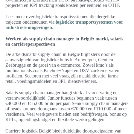
projecten en KPI-tracking zoals kosten per eenheid en OTIF.
Lees meer over logistieke transportsystemen die dergelijke
trajecten ondersteunen via
logistieke transportsystemen voor
industriële omgevingen
.
Werken als supply chain manager in België: markt, salaris
en carrièreperspectieven
De arbeidsmarkt supply chain in België blijft sterk door de
aanwezigheid van logistieke hubs in Antwerpen, Gent en
Zeebrugge en de groei van e‑commerce. Zowel kmo’s als
multinationals zoals Kuehne+Nagel en DSV zoeken ervaren
profielen. Sectoren met veel vraag zijn maakindustrie, farma,
retail, voedingsmiddelen en 3PL-dienstverleners.
Salaris supply chain manager hangt sterk af van ervaring en
verantwoordelijkheid. Junior functies beginnen vaak tussen
€40.000 en €55.000 bruto per jaar. Senior supply chain managers
of heads kunnen doorgaans tussen €70.000 en €110.000 of meer
verdienen. Veel werkgevers bieden een bedrijfswagen, bonus op
KPI’s, opleidingsbudget en flexibele werkregelingen.
Carrière logistiek België biedt duidelijke doorgroeipaden: van