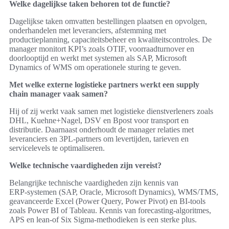
Welke dagelijkse taken behoren tot de functie?
Dagelijkse taken omvatten bestellingen plaatsen en opvolgen,
onderhandelen met leveranciers, afstemming met
productieplanning, capaciteitsbeheer en kwaliteitscontroles. De
manager monitort KPI’s zoals OTIF, voorraadturnover en
doorlooptijd en werkt met systemen als SAP, Microsoft
Dynamics of WMS om operationele sturing te geven.
Met welke externe logistieke partners werkt een supply
chain manager vaak samen?
Hij of zij werkt vaak samen met logistieke dienstverleners zoals
DHL, Kuehne+Nagel, DSV en Bpost voor transport en
distributie. Daarnaast onderhoudt de manager relaties met
leveranciers en 3PL‑partners om levertijden, tarieven en
servicelevels te optimaliseren.
Welke technische vaardigheden zijn vereist?
Belangrijke technische vaardigheden zijn kennis van
ERP‑systemen (SAP, Oracle, Microsoft Dynamics), WMS/TMS,
geavanceerde Excel (Power Query, Power Pivot) en BI‑tools
zoals Power BI of Tableau. Kennis van forecasting‑algoritmes,
APS en lean‑of Six Sigma‑methodieken is een sterke plus.