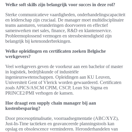
Welke soft skills zijn belangrijk voor succes in deze rol?
Sterke communicatieve vaardigheden, onderhandelingscapaciteit
en leiderschap zijn cruciaal. De manager moet multidisciplinaire
teams aansturen, veranderingen doorvoeren en effectief
samenwerken met sales, finance, R&D en klantenservice.
Probleemoplossend vermogen en stressbestendigheid zijn
belangrijk bij ketenonderbrekingen.
Welke opleidingen en certificaten zoeken Belgische
werkgevers?
Veel werkgevers geven de voorkeur aan een bachelor of master
in logistiek, bedrijfskunde of industriële
ingenieurswetenschappen. Opleidingen aan KU Leuven,
Universiteit Gent of Vlerick worden gewaardeerd. Certificaten
zoals APICS/ASCM CPIM, CSCP, Lean Six Sigma en
PRINCE2/PMI verhogen de kansen.
Hoe draagt een supply chain manager bij aan
kostenbesparing?
Door procesoptimalisatie, voorraadsegmentatie (ABC/XYZ),
Just‑In‑Time tactieken en geavanceerde planningstools kan
opslag en obsolescence verminderen. Heronderhandelen van