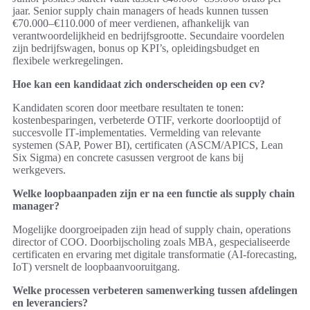
jaar. Senior supply chain managers of heads kunnen tussen
€70.000–€110.000 of meer verdienen, afhankelijk van
verantwoordelijkheid en bedrijfsgrootte. Secundaire voordelen
zijn bedrijfswagen, bonus op KPI’s, opleidingsbudget en
flexibele werkregelingen.
Hoe kan een kandidaat zich onderscheiden op een cv?
Kandidaten scoren door meetbare resultaten te tonen:
kostenbesparingen, verbeterde OTIF, verkorte doorlooptijd of
succesvolle IT‑implementaties. Vermelding van relevante
systemen (SAP, Power BI), certificaten (ASCM/APICS, Lean
Six Sigma) en concrete casussen vergroot de kans bij
werkgevers.
Welke loopbaanpaden zijn er na een functie als supply chain
manager?
Mogelijke doorgroeipaden zijn head of supply chain, operations
director of COO. Doorbijscholing zoals MBA, gespecialiseerde
certificaten en ervaring met digitale transformatie (AI‑forecasting,
IoT) versnelt de loopbaanvooruitgang.
Welke processen verbeteren samenwerking tussen afdelingen
en leveranciers?