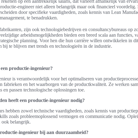
rekenen op een aantrekkelijk salaris, dat varieert afhankelijk van ervari
roductie-engineer niet alleen belangrijk maar ook financieel voordelig. 
scheiden door specifieke vaardigheden, zoals kennis van Lean Manufa
ctmanagement, te benadrukken.
 fabrikanten, zijn ook technologiebedrijven en consultancybureaus op z
eelzijdige arbeidsmogelijkheden bieden een breed scala aan functies, v
ategische planning. Voor hen die hun carrière willen ontwikkelen in di
m bij te blijven met trends en technologieën in de industrie.
n een productie-ingenieur?
nieur is verantwoordelijk voor het optimaliseren van productieprocess
e in fabrieken en het waarborgen van de productkwaliteit. Ze werken sa
s en passen technologische oplossingen toe.
en heeft een productie-ingenieur nodig?
urs hebben zowel technische vaardigheden, zoals kennis van productie
t skills zoals probleemoplossend vermogen en communicatie nodig. Ople
n ook belangrijk.
roductie-ingenieur bij aan duurzaamheid?