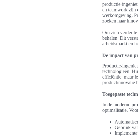
productie-ingenie
en teamwork zijn c
werkomgeving. Pr
zoeken naar innov
Om zich verder te 
behalen. Dit verst
arbeidsmarkt en he
De impact van pr
Productie-ingenieu
technologieën. Hun
efficiëntie, maar l
productinnovatie h
Toegepaste techn
In de moderne pro
optimalisatie. Voo
Automatiser
Gebruik van
Implementat