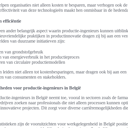
lpen organisaties niet alleen kosten te besparen, maar verhogen ook de
 effectiviteit van deze technologieën maakt hen onmisbaar in de hedenda
efficiëntie
en ander belangrijk aspect waarin productie-ingenieurs kunnen uitblin
ieuvriendelijke praktijken in productinnovatie dragen zij bij aan een v
lden van duurzame initiatieven zijn:
en van grondstofgebruik
 van energieverbruik in het productieproces
en van circulaire productiemodellen
leiden niet alleen tot kostenbesparingen, maar dragen ook bij aan een 
gen van consumenten en stakeholders.
heden voor productie-ingenieurs in België
uctie-ingenieurs in België neemt toe, vooral in sectoren zoals de farmac
drijven zoeken naar professionals die niet alleen processen kunnen opt
innovatieve projecten. Dit zorgt voor diverse carrièremogelijkheden d
atistieken zijn de vooruitzichten voor werkgelegenheid in België positie