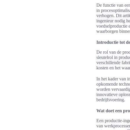
De functie van een 
in procesoptimali
verhogen. Dit arti
ingenieur nodig he
voedselproductie e
waarborgen binne
Introductie tot d
De rol van de prod
sleutelrol in prod
verschillende fab
kosten en het waa
In het kader van i
opkomende technol
worden vervaardig
innovatieve oploss
bedrijfsvoering.
Wat doet een pro
Een productie-ing
van werkprocessen