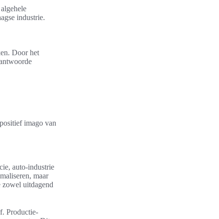
 algehele
agse industrie.
ken. Door het
erantwoorde
positief imago van
ie, auto-industrie
imaliseren, maar
ie zowel uitdagend
f. Productie-