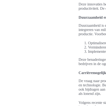
Deze innovaties he
productiviteit. De
Duurzaamheid en 
Duurzaamheid is e
integreren van mil
productie. Voorbee
Optimaliser
Verminderen
Implementer
Deze benaderingen 
bedrijven in de o
Carrièremogelijk
De vraag naar prod
en technologie. Be
ook bijdragen aan 
als lonend zijn.
Volgens recente st