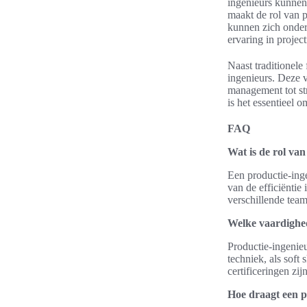
ingenieurs kunnen 
maakt de rol van p
kunnen zich onder
ervaring in proje
Naast traditionele
ingenieurs. Deze v
management tot str
is het essentieel o
FAQ
Wat is de rol va
Een productie-inge
van de efficiënti
verschillende team
Welke vaardighed
Productie-ingenie
techniek, als sof
certificeringen zij
Hoe draagt een p