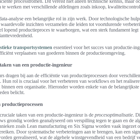
ciënte processtromen. Dit vereist niet alleen technische kennis, maar o
 te werken met verschillende afdelingen zoals inkoop, kwaliteitscontrol
ata-analyse een belangrijke rol in zijn werk. Door technologische hul
 waardevolle inzichten verzamelen die leiden tot voortdurende verbeteri
el lopend productieproces te waarborgen, wat een sterk fundament legt
klanttevredenheid.
istieke transportsystemen
essentieel voor het succes van productie-in
efficiënt verplaatsen van goederen binnen de productieomgeving.
 taken van een productie-ingenieur
rs dragen bij aan de efficiëntie van productieprocessen door verschille
n. Hun rol is cruciaal voor het verbeteren van workflows en het realiser
 binnen een organisatie. Hieronder worden enkele van de belangrijkste
eden belicht.
n productieprocessen
cruciale taken van een productie-ingenieur is de
procesoptimalisatie
. D
ws grondig worden geanalyseerd om verspilling tegen te gaan en de alge
chnieken zoals Lean manufacturing en Six Sigma worden vaak ingezet 
bereiken. Door systematische verbeteringen aan te brengen, kan een sign
rden gerealiseerd, wat de algehele winstgevendheid van een bedrijf ve