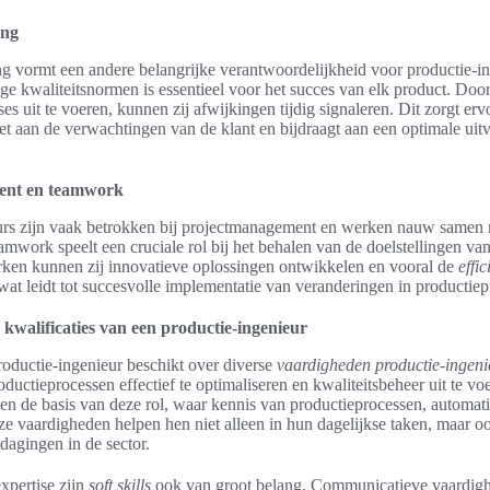
ing
g vormt een andere belangrijke verantwoordelijkheid voor productie-in
e kwaliteitsnormen is essentieel voor het succes van elk product. Door
es uit te voeren, kunnen zij afwijkingen tijdig signaleren. Dit zorgt erv
et aan de verwachtingen van de klant en bijdraagt aan een optimale uit
ent en teamwork
urs zijn vaak betrokken bij projectmanagement en werken nauw samen 
eamwork speelt een cruciale rol bij het behalen van de doelstellingen va
ken kunnen zij innovatieve oplossingen ontwikkelen en vooral de
effic
at leidt tot succesvolle implementatie van veranderingen in productiep
kwalificaties van een productie-ingenieur
roductie-ingenieur beschikt over diverse
vaardigheden productie-ingeni
roductieprocessen effectief te optimaliseren en kwaliteitsbeheer uit te v
en de basis van deze rol, waar kennis van productieprocessen, automati
eze vaardigheden helpen hen niet alleen in hun dagelijkse taken, maar ook
dagingen in de sector.
xpertise zijn
soft skills
ook van groot belang. Communicatieve vaardigh