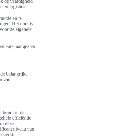
ok de vaardigheid
e en logistiek.
pmiddelen te
ngen. Het doel is
 voor de algehele
genieurs, aangezien
nde belangrijke
en van
it houdt in dat
hele efficiëntie
om deze
ificant niveau van
rsterkt.