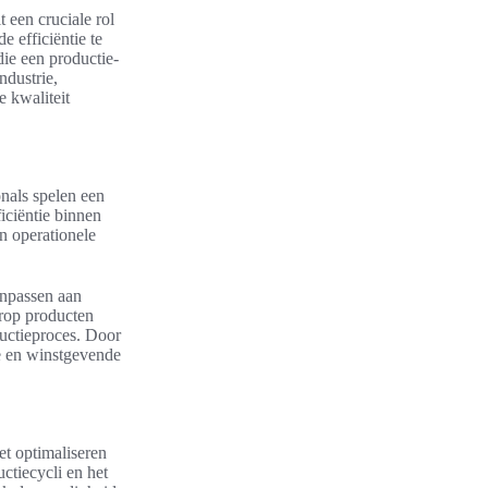
t een cruciale rol
 efficiëntie te
die een productie-
ndustrie,
 kwaliteit
onals spelen een
ficiëntie binnen
n operationele
anpassen aan
arop producten
ductieproces. Door
te en winstgevende
et optimaliseren
ctiecycli en het