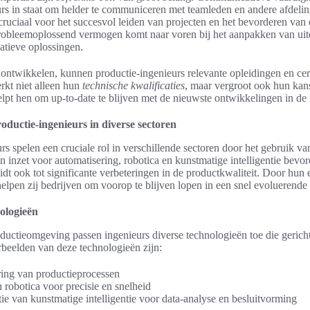
urs in staat om helder te communiceren met teamleden en andere afdeli
ruciaal voor het succesvol leiden van projecten en het bevorderen van 
obleemoplossend vermogen komt naar voren bij het aanpakken van uit
atieve oplossingen.
ontwikkelen, kunnen productie-ingenieurs relevante opleidingen en cer
erkt niet alleen hun
technische kwalificaties
, maar vergroot ook hun kan
lpt hen om up-to-date te blijven met de nieuwste ontwikkelingen in de i
oductie-ingenieurs in diverse sectoren
rs spelen een cruciale rol in verschillende sectoren door het gebruik v
 inzet voor automatisering, robotica en kunstmatige intelligentie bevord
eidt ook tot significante verbeteringen in de productkwaliteit. Door hun 
elpen zij bedrijven om voorop te blijven lopen in een snel evoluerende
ologieën
ductieomgeving passen ingenieurs diverse technologieën toe die gericht
rbeelden van deze technologieën zijn:
ing van productieprocessen
 robotica voor precisie en snelheid
ie van kunstmatige intelligentie voor data-analyse en besluitvorming