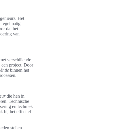
genieurs. Het
 regelmatig
oor dat het
voering van
met verschillende
n een project. Door
iëntie
binnen het
rocessen.
eur
die hen in
oeren. Technische
sering en techniek
 bij het effectief
eden stellen