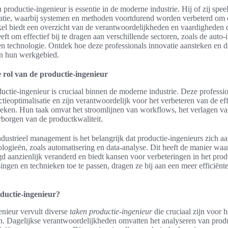
productie-ingenieur is essentie in de moderne industrie. Hij of zij speel
satie, waarbij systemen en methoden voortdurend worden verbeterd om de
kel biedt een overzicht van de verantwoordelijkheden en vaardigheden 
eft om effectief bij te dragen aan verschillende sectoren, zoals de auto-i
n technologie. Ontdek hoe deze professionals innovatie aansteken en de
n hun werkgebied.
e rol van de productie-ingenieur
uctie-ingenieur is cruciaal binnen de moderne industrie. Deze professi
uctieoptimalisatie en zijn verantwoordelijk voor het verbeteren van de ef
rieken. Hun taak omvat het stroomlijnen van workflows, het verlagen va
rborgen van de productkwaliteit.
ndustrieel management is het belangrijk dat productie-ingenieurs zich a
ogieën, zoals automatisering en data-analyse. Dit heeft de manier wa
d aanzienlijk veranderd en biedt kansen voor verbeteringen in het pro
ingen en technieken toe te passen, dragen ze bij aan een meer efficiën
ductie-ingenieur?
enieur vervult diverse
taken productie-ingenieur
die cruciaal zijn voor h
. Dagelijkse verantwoordelijkheden omvatten het analyseren van produ