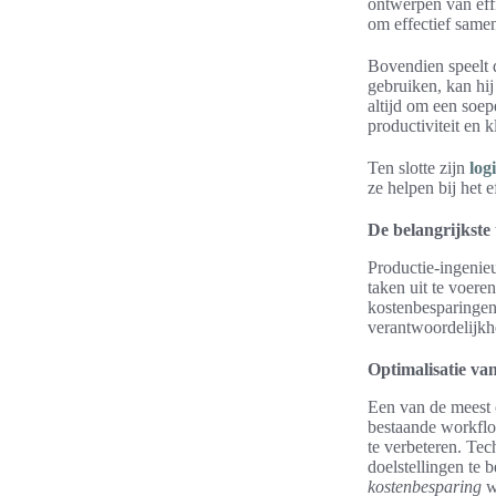
ontwerpen van effi
om effectief samen
Bovendien speelt d
gebruiken, kan hij
altijd om een soep
productiviteit en 
Ten slotte zijn
log
ze helpen bij het 
De belangrijkste
Productie-ingenieu
taken uit te voere
kostenbesparingen
verantwoordelijkh
Optimalisatie va
Een van de meest 
bestaande workflo
te verbeteren. Te
doelstellingen te 
kostenbesparing
wo