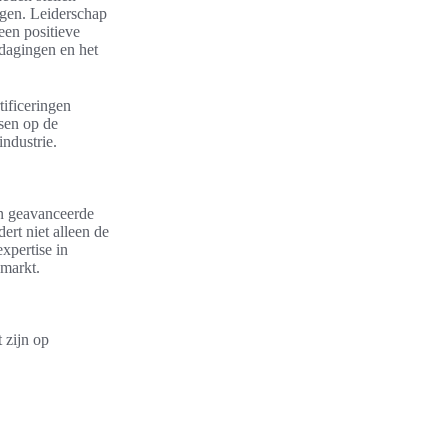
ngen. Leiderschap
een positieve
dagingen en het
tificeringen
sen op de
ndustrie.
an geavanceerde
ert niet alleen de
expertise in
 markt.
 zijn op