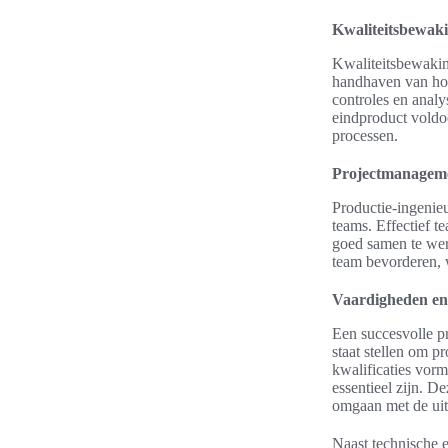
Kwaliteitsbewak
Kwaliteitsbewakin
handhaven van hog
controles en analys
eindproduct voldo
processen.
Projectmanagem
Productie-ingenie
teams. Effectief t
goed samen te wer
team bevorderen, w
Vaardigheden en 
Een succesvolle p
staat stellen om p
kwalificaties vorm
essentieel zijn. D
omgaan met de uit
Naast technische e