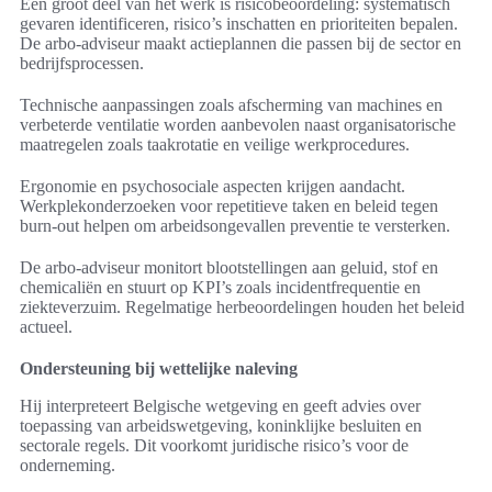
Een groot deel van het werk is risicobeoordeling: systematisch
gevaren identificeren, risico’s inschatten en prioriteiten bepalen.
De arbo-adviseur maakt actieplannen die passen bij de sector en
bedrijfsprocessen.
Technische aanpassingen zoals afscherming van machines en
verbeterde ventilatie worden aanbevolen naast organisatorische
maatregelen zoals taakrotatie en veilige werkprocedures.
Ergonomie en psychosociale aspecten krijgen aandacht.
Werkplekonderzoeken voor repetitieve taken en beleid tegen
burn-out helpen om arbeidsongevallen preventie te versterken.
De arbo-adviseur monitort blootstellingen aan geluid, stof en
chemicaliën en stuurt op KPI’s zoals incidentfrequentie en
ziekteverzuim. Regelmatige herbeoordelingen houden het beleid
actueel.
Ondersteuning bij wettelijke naleving
Hij interpreteert Belgische wetgeving en geeft advies over
toepassing van arbeidswetgeving, koninklijke besluiten en
sectorale regels. Dit voorkomt juridische risico’s voor de
onderneming.