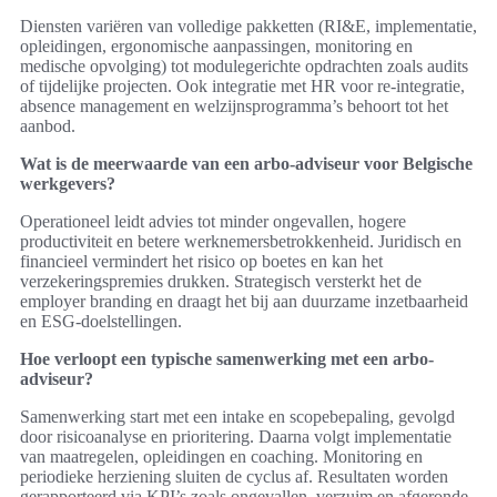
Diensten variëren van volledige pakketten (RI&E, implementatie,
opleidingen, ergonomische aanpassingen, monitoring en
medische opvolging) tot modulegerichte opdrachten zoals audits
of tijdelijke projecten. Ook integratie met HR voor re-integratie,
absence management en welzijnsprogramma’s behoort tot het
aanbod.
Wat is de meerwaarde van een arbo-adviseur voor Belgische
werkgevers?
Operationeel leidt advies tot minder ongevallen, hogere
productiviteit en betere werknemersbetrokkenheid. Juridisch en
financieel vermindert het risico op boetes en kan het
verzekeringspremies drukken. Strategisch versterkt het de
employer branding en draagt het bij aan duurzame inzetbaarheid
en ESG-doelstellingen.
Hoe verloopt een typische samenwerking met een arbo-
adviseur?
Samenwerking start met een intake en scopebepaling, gevolgd
door risicoanalyse en prioritering. Daarna volgt implementatie
van maatregelen, opleidingen en coaching. Monitoring en
periodieke herziening sluiten de cyclus af. Resultaten worden
gerapporteerd via KPI’s zoals ongevallen, verzuim en afgeronde