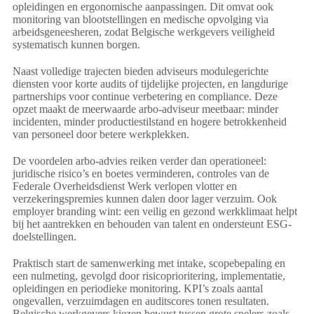
opleidingen en ergonomische aanpassingen. Dit omvat ook
monitoring van blootstellingen en medische opvolging via
arbeidsgeneesheren, zodat Belgische werkgevers veiligheid
systematisch kunnen borgen.
Naast volledige trajecten bieden adviseurs modulegerichte
diensten voor korte audits of tijdelijke projecten, en langdurige
partnerships voor continue verbetering en compliance. Deze
opzet maakt de meerwaarde arbo-adviseur meetbaar: minder
incidenten, minder productiestilstand en hogere betrokkenheid
van personeel door betere werkplekken.
De voordelen arbo-advies reiken verder dan operationeel:
juridische risico’s en boetes verminderen, controles van de
Federale Overheidsdienst Werk verlopen vlotter en
verzekeringspremies kunnen dalen door lager verzuim. Ook
employer branding wint: een veilig en gezond werkklimaat helpt
bij het aantrekken en behouden van talent en ondersteunt ESG-
doelstellingen.
Praktisch start de samenwerking met intake, scopebepaling en
een nulmeting, gevolgd door risicoprioritering, implementatie,
opleidingen en periodieke monitoring. KPI’s zoals aantal
ongevallen, verzuimdagen en auditscores tonen resultaten.
Belgische werkgevers kiezen bewust tussen grote spelers zoals