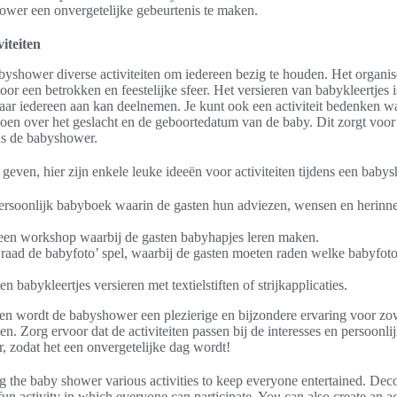
wer een onvergetelijke gebeurtenis te maken.
iteiten
byshower diverse activiteiten om iedereen bezig te houden. Het organi
 voor een betrokken en feestelijke sfeer. Het versieren van babykleertjes 
aar iedereen aan kan deelnemen. Je kunt ook een activiteit bedenken wa
oen over het geslacht en de geboortedatum van de baby. Dit zorgt voor 
ens de babyshower.
e geven, hier zijn enkele leuke ideeën voor activiteiten tijdens een baby
rsoonlijk babyboek waarin de gasten hun adviezen, wensen en herinn
.
een workshop waarbij de gasten babyhapjes leren maken.
‘raad de babyfoto’ spel, waarbij de gasten moeten raden welke babyfoto
en babykleertjes versieren met textielstiften of strijkapplicaties.
iten wordt de babyshower een plezierige en bijzondere ervaring voor zo
en. Zorg ervoor dat de activiteiten passen bij de interesses en persoonli
, zodat het een onvergetelijke dag wordt!
g the baby shower various activities to keep everyone entertained. Dec
 fun activity in which everyone can participate. You can also create an ac