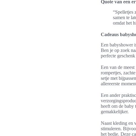
Quote van een e
“Spelletjes
samen te la
omdat het hi
Cadeaus babysh
Een babyshower is
Ben je op zoek na
perfecte geschenk
Een van de meest 
rompertjes, zachte
setje met bijpasse
allereerste moment
Een ander praktisc
verzorgingsproduct
heeft om de baby 
gemakkelijker.
Naast kleding en 
stimuleren. Bijvo
het bedje. Deze ca