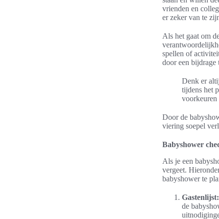
vrienden en colle
er zeker van te zi
Als het gaat om de
verantwoordelijkhe
spellen of activit
door een bijdrage 
Denk er alt
tijdens het
voorkeuren e
Door de babyshowe
viering soepel ver
Babyshower chec
Als je een babysho
vergeet. Hieronde
babyshower te plan
Gastenlijst:
de babyshow
uitnodiging