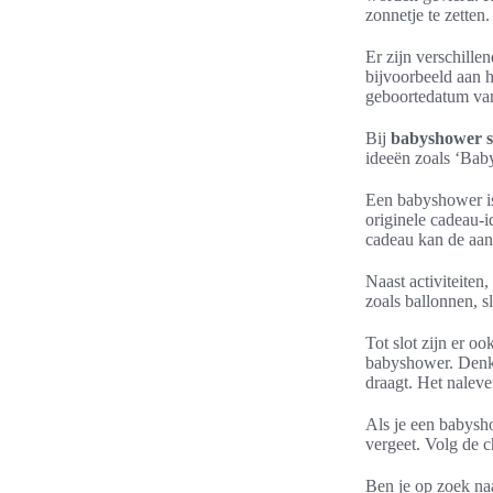
zonnetje te zetten.
Er zijn verschille
bijvoorbeeld aan h
geboortedatum van 
Bij
babyshower s
ideeën zoals ‘Bab
Een babyshower is
originele cadeau-i
cadeau kan de aan
Naast activiteiten
zoals ballonnen, sl
Tot slot zijn er o
babyshower. Denk 
draagt. Het nalev
Als je een babysho
vergeet. Volg de c
Ben je op zoek naa