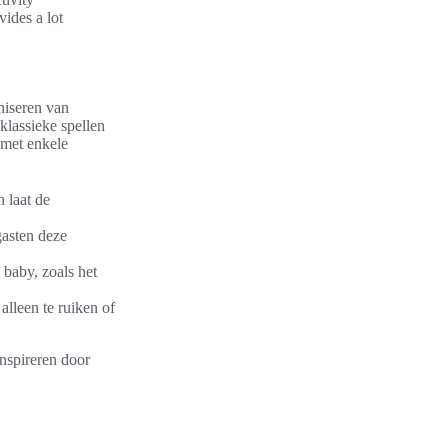
ides a lot
niseren van
 klassieke spellen
t met enkele
 laat de
asten deze
baby, zoals het
alleen te ruiken of
inspireren door