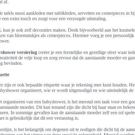
l af.
e tafels mooi aankleden met tafelkleden, servetten en centerpieces in b
e een extra touch en zorgt voor een verzorgde uitstraling.
nt, kun je ook zelf decoraties maken. Denk bijvoorbeeld aan het knutsel
ken van bloemstukjes als centerpieces. Hiermee voeg je een persoonlijk
ower.
shower versiering
creëer je een feestelijke en gezellige sfeer waar ied
creativiteit de vrije loop en zorg ervoor dat de aanstaande moeder en ga
ng bevinden.
uette
r zijn er ook bepaalde etiquette waar je rekening mee kunt houden. Het
byshower organiseert, wie er wordt uitgenodigd en wie uiteindelijk de 
t organiseren van een babyshower, is het meestal een taak voor een go
aanstaande moeder. Dit kan iemand zijn die dicht bij haar staat en beken
ren. In sommige gevallen kan de aanstaande moeder zelf een rol spele
et is gebruikelijk dat dit een verrassing is.
tenlijst, is het belangrijk om degenen uit te nodigen die dicht bij de aa
eelnemen aan het vieren van deze speciale gelegenheid. Meestal worden 