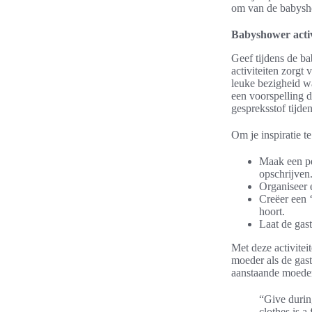
om van de babysho
Babyshower activ
Geef tijdens de ba
activiteiten zorgt
leuke bezigheid w
een voorspelling d
gespreksstof tijd
Om je inspiratie t
Maak een pe
opschrijven
Organiseer 
Creëer een 
hoort.
Laat de gast
Met deze activite
moeder als de gast
aanstaande moeder
“Give durin
clothes is a