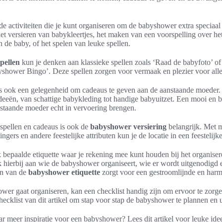
nde activiteiten die je kunt organiseren om de babyshower extra speciaa
et versieren van babykleertjes, het maken van een voorspelling over het
de baby, of het spelen van leuke spellen.
pellen
kun je denken aan klassieke spellen zoals ‘Raad de babyfoto’ o
yshower Bingo’. Deze spellen zorgen voor vermaak en plezier voor alle
 ook een gelegenheid om cadeaus te geven aan de aanstaande moeder. E
deeën, van schattige babykleding tot handige babyuitzet. Een mooi en 
staande moeder echt in vervoering brengen.
, spellen en cadeaus is ook de
babyshower versiering
belangrijk. Met m
ingers en andere feestelijke attributen kun je de locatie in een feestelijk
ok bepaalde etiquette waar je rekening mee kunt houden bij het organise
hierbij aan wie de babyshower organiseert, wie er wordt uitgenodigd 
en van de
babyshower etiquette
zorgt voor een gestroomlijnde en harm
wer gaat organiseren, kan een checklist handig zijn om ervoor te zorgen
hecklist van dit artikel om stap voor stap de babyshower te plannen en u
r meer inspiratie voor een babyshower? Lees dit artikel voor leuke idee