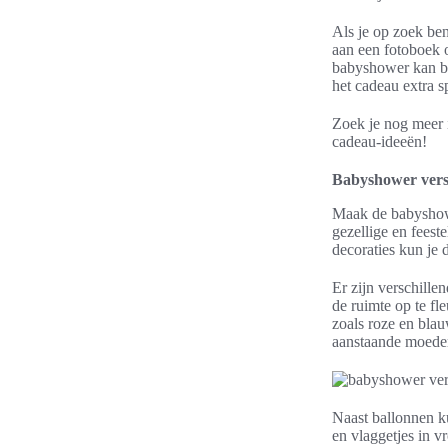
Als je op zoek be
aan een fotoboek 
babyshower kan be
het cadeau extra s
Zoek je nog meer 
cadeau-ideeën!
Babyshower vers
Maak de babyshower
gezellige en feest
decoraties kun je 
Er zijn verschill
de ruimte op te fl
zoals roze en blau
aanstaande moede
Naast ballonnen ku
en vlaggetjes in v