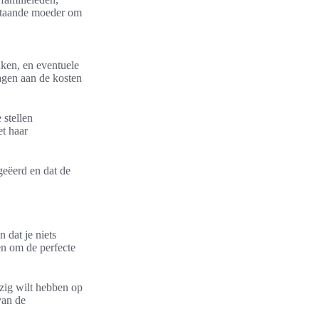
nstaande moeder om
nken, en eventuele
ragen aan de kosten
 stellen
et haar
geëerd en dat de
 dat je niets
en om de perfecte
ezig wilt hebben op
van de