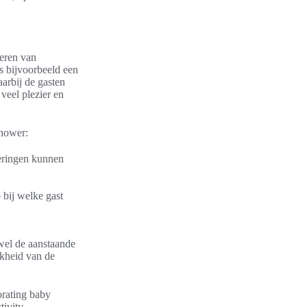
seren van
is bijvoorbeeld een
arbij de gasten
veel plezier en
shower:
eringen kunnen
 bij welke gast
wel de aanstaande
jkheid van de
orating baby
tivity