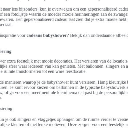
nt naar iets bijzonders, kun je overwegen om een gepersonaliseerd cad
of een fotolijstje waarin de moeder mooie herinneringen aan de zwange
waren. Een gepersonaliseerd cadeau laat zien dat je extra moeite hebt
peciaal.
inspiratie voor
cadeaus babyshower
? Bekijk dan onderstaande afbeel
iering
 extra feestelijk met mooie decoraties. Het versieren van de locatie z
elijke sfeer waar iedereen van kan genieten. Met ballonnen, slingers en a
de ruimte transformeren tot een ware feestlocatie.
ende manieren waarop je de babyshower kunt versieren. Hang kleurrijke
euren. Je kunt ervoor kiezen om ballonnen in de typische babyshowerkl
w, of ga voor een meer neutrale kleurthema dat past bij de persoonlijkh
r.
n je ook slingers en vlaggetjes ophangen om de ruimte verder te versie
rolijke kleuren of met leuke motieven. Deze zorgen voor een feestelijk