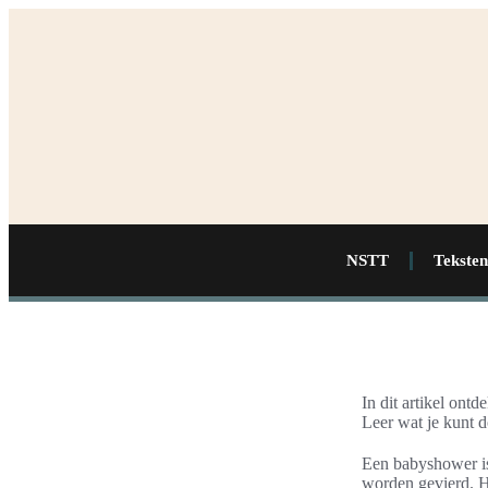
NSTT
Teksten
In dit artikel ont
Leer wat je kunt 
Een babyshower is
worden gevierd. H