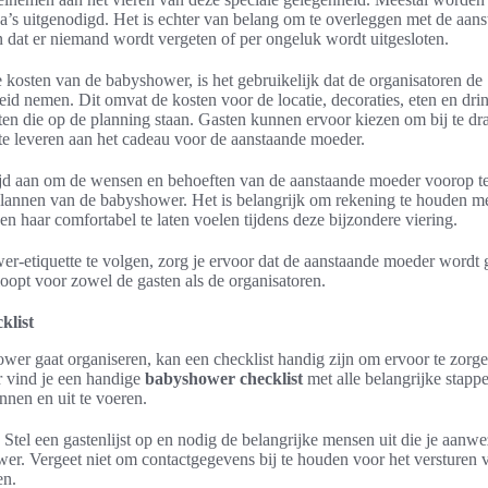
ga’s uitgenodigd. Het is echter van belang om te overleggen met de aa
jn dat er niemand wordt vergeten of per ongeluk wordt uitgesloten.
 kosten van de babyshower, is het gebruikelijk dat de organisatoren de
id nemen. Dit omvat de kosten voor de locatie, decoraties, eten en dri
eiten die op de planning staan. Gasten kunnen ervoor kiezen om bij te d
te leveren aan het cadeau voor de aanstaande moeder.
ijd aan om de wensen en behoeften van de aanstaande moeder voorop te
 plannen van de babyshower. Het is belangrijk om rekening te houden m
n haar comfortabel te laten voelen tijdens deze bijzondere viering.
r-etiquette te volgen, zorg je ervoor dat de aanstaande moeder wordt 
loopt voor zowel de gasten als de organisatoren.
klist
wer gaat organiseren, kan een checklist handig zijn om ervoor te zorgen
r vind je een handige
babyshower checklist
met alle belangrijke stapp
nen en uit te voeren.
Stel een gastenlijst op en nodig de belangrijke mensen uit die je aanw
er. Vergeet niet om contactgegevens bij te houden voor het versturen 
en.