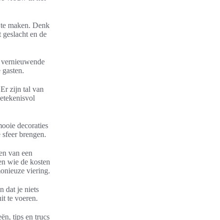
l te maken. Denk
 geslacht en de
f vernieuwende
 gasten.
r zijn tal van
betekenisvol
ooie decoraties
e sfeer brengen.
ren van een
en wie de kosten
onieuze viering.
 dat je niets
it te voeren.
ën, tips en trucs