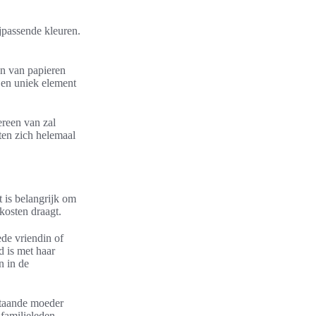
ijpassende kleuren.
en van papieren
 en uniek element
ereen van zal
sten zich helemaal
 is belangrijk om
kosten draagt.
ede vriendin of
d is met haar
n in de
nstaande moeder
familieleden,