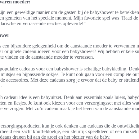
rvaren moeder:
 zijn een geweldige manier om de gasten bij de babyshower te betrekken
ten genieten van het speciale moment. Mijn favoriete spel was ‘Raad de
larische en verrassende reacties opleverde!”
ower
 een bijzondere gelegenheid om de aanstaande moeder te verwennen 
ar originele cadeau-ideeën voor een babyshower? Wij hebben enkele su
 te vinden en de aanstaande moeder te verrassen.
populaire cadeaus voor een babyshower is schattige babykleding. Denk
 mutsjes en bijpassende sokjes. Je kunt ook gaan voor een complete outf
nde accessoires. Met deze cadeaus zorg je ervoor dat de baby er stralend 
.
h cadeau-idee is een babyuitzet. Denk aan essentials zoals luiers, baby
en en flesjes. Je kunt ook kiezen voor een verzorgingsset met alles w
te verzorgen. Met zo’n cadeau maak je het leven van de aanstaande moe
verzorgingsproducten kun je ook denken aan cadeaus die de ontwikkel
orbeeld een zacht knuffeldoekje, een kleurrijk speelkleed of een muzie
deaus dragen bij aan de groei en het plezier van de baby.