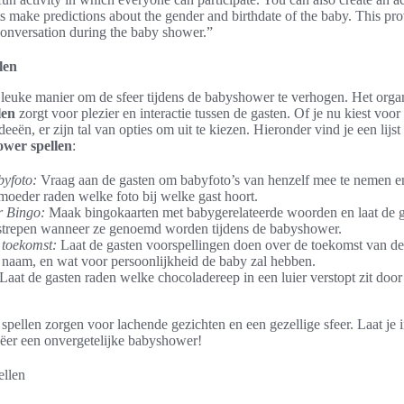
 make predictions about the gender and birthdate of the baby. This prov
conversation during the baby shower.”
len
n leuke manier om de sfeer tijdens de babyshower te verhogen. Het orga
len
zorgt voor plezier en interactie tussen de gasten. Of je nu kiest voor
eeën, er zijn tal van opties om uit te kiezen. Hieronder vind je een lijs
wer spellen
:
yfoto:
Vraag aan de gasten om babyfoto’s van henzelf mee te nemen en
moeder raden welke foto bij welke gast hoort.
 Bingo:
Maak bingokaarten met babygerelateerde woorden en laat de g
trepen wanneer ze genoemd worden tijdens de babyshower.
 toekomst:
Laat de gasten voorspellingen doen over de toekomst van de 
e naam, en wat voor persoonlijkheid de baby zal hebben.
Laat de gasten raden welke chocoladereep in een luier verstopt zit door 
ellen zorgen voor lachende gezichten en een gezellige sfeer. Laat je 
eëer een onvergetelijke babyshower!