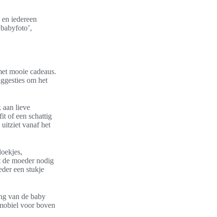
 en iedereen
 babyfoto’,
met mooie cadeaus.
ggesties om het
 aan lieve
it of een schattig
uitziet vanaf het
doekjes,
at de moeder nodig
der een stukje
ing van de baby
kmobiel voor boven