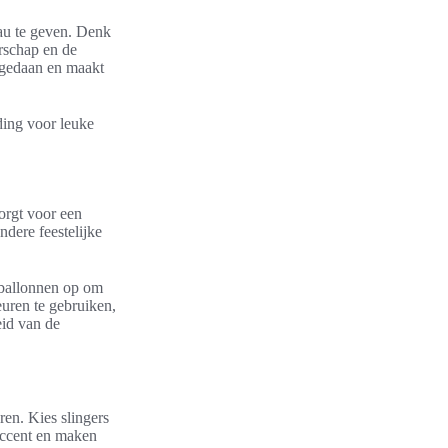
eau te geven. Denk
rschap en de
 gedaan en maakt
ding voor leuke
orgt voor een
ndere feestelijke
 ballonnen op om
euren te gebruiken,
eid van de
ren. Kies slingers
 accent en maken