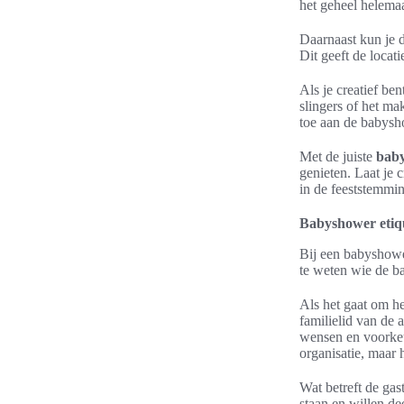
het geheel helemaa
Daarnaast kun je d
Dit geeft de locati
Als je creatief be
slingers of het ma
toe aan de babysh
Met de juiste
baby
genieten. Laat je 
in de feeststemmi
Babyshower etiq
Bij een babyshowe
te weten wie de ba
Als het gaat om he
familielid van de 
wensen en voorkeu
organisatie, maar h
Wat betreft de gas
staan en willen d