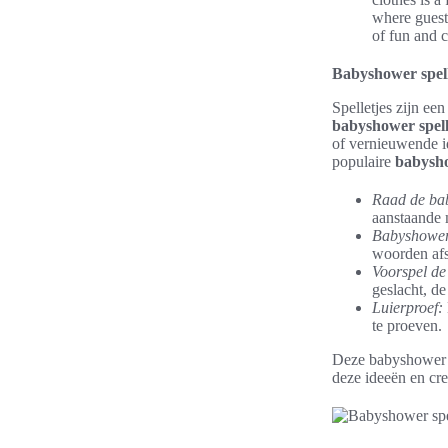
where guests
of fun and 
Babyshower spel
Spelletjes zijn ee
babyshower spel
of vernieuwende id
populaire
babysho
Raad de bab
aanstaande 
Babyshower
woorden afs
Voorspel de
geslacht, d
Luierproef:
te proeven.
Deze babyshower sp
deze ideeën en cr