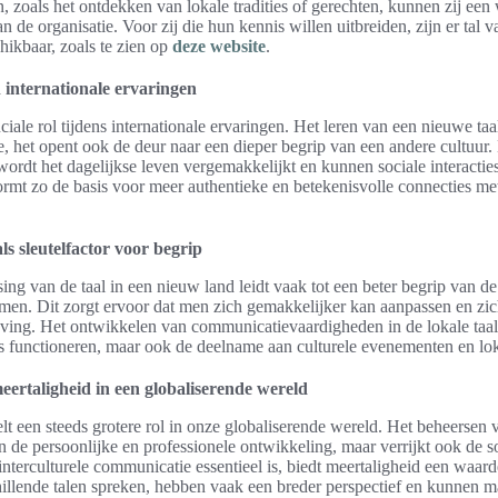
n, zoals het ontdekken van lokale tradities of gerechten, kunnen zij een
n de organisatie. Voor zij die hun kennis willen uitbreiden, zijn er tal v
hikbaar, zoals te zien op
deze website
.
n internationale ervaringen
ciale rol tijdens internationale ervaringen. Het leren van een nieuwe taal
 het opent ook de deur naar een dieper begrip van een andere cultuur.
 wordt het dagelijkse leven vergemakkelijkt en kunnen sociale interactie
rmt zo de basis voor meer authentieke en betekenisvolle connecties m
s sleutelfactor voor begrip
ng van de taal in een nieuw land leidt vaak tot een beter begrip van de
en. Dit zorgt ervoor dat men zich gemakkelijker kan aanpassen en zi
ving. Het ontwikkelen van communicatievaardigheden in de lokale taal 
ks functioneren, maar ook de deelname aan culturele evenementen en loka
eertaligheid in een globaliserende wereld
lt een steeds grotere rol in onze globaliserende wereld. Het beheersen 
en de persoonlijke en professionele ontwikkeling, maar verrijkt ook de so
 interculturele communicatie essentieel is, biedt meertaligheid een waar
illende talen spreken, hebben vaak een breder perspectief en kunnen 