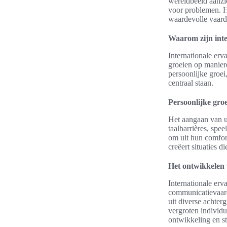
wereldbeeld aanzi
voor problemen. H
waardevolle vaard
Waarom zijn inte
Internationale erv
groeien op manier
persoonlijke groe
centraal staan.
Persoonlijke groe
Het aangaan van u
taalbarrières, spe
om uit hun comfor
creëert situaties di
Het ontwikkelen 
Internationale erv
communicatievaard
uit diverse achter
vergroten individ
ontwikkeling en st