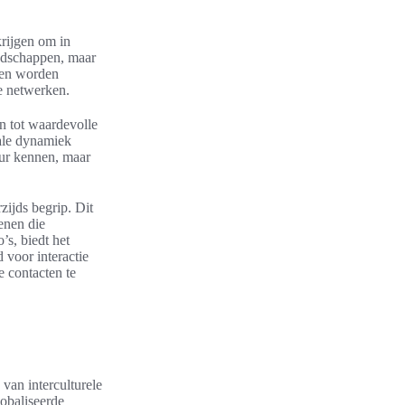
krijgen om in
endschappen, maar
gen worden
le netwerken.
en tot waardevolle
iale dynamiek
uur kennen, maar
zijds begrip. Dit
enen die
’s, biedt het
 voor interactie
 contacten te
 van interculturele
obaliseerde