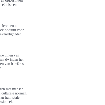
 en oplossingen
eeën is een
 leren en te
iek podium voor
tievaardigheden
verwinnen van
ingen dwingen hen
en van barrières
t
.
eren met mensen
n culturele normen,
an hun totale
ssioneel.