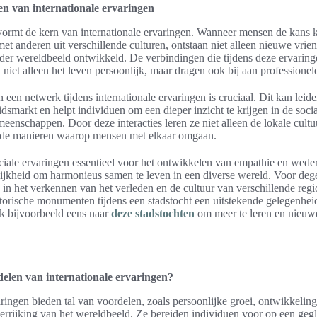
en van internationale ervaringen
 vormt de kern van internationale ervaringen. Wanneer mensen de kans 
et anderen uit verschillende culturen, ontstaan niet alleen nieuwe vri
der wereldbeeld ontwikkeld. De verbindingen die tijdens deze ervarin
 niet alleen het leven persoonlijk, maar dragen ook bij aan professione
en netwerk tijdens internationale ervaringen is cruciaal. Dit kan leid
dsmarkt en helpt individuen om een dieper inzicht te krijgen in de soc
eenschappen. Door deze interacties leren ze niet alleen de lokale cult
nde manieren waarop mensen met elkaar omgaan.
iale ervaringen essentieel voor het ontwikkelen van empathie en weder
lijkheid om harmonieus samen te leven in een diverse wereld. Voor deg
n in het verkennen van het verleden en de cultuur van verschillende regio
orische monumenten tijdens een stadstocht een uitstekende gelegenheid
jk bijvoorbeeld eens naar
deze stadstochten
om meer te leren en nieuwe
delen van internationale ervaringen?
aringen bieden tal van voordelen, zoals persoonlijke groei, ontwikkeling
errijking van het wereldbeeld. Ze bereiden individuen voor op een gegl