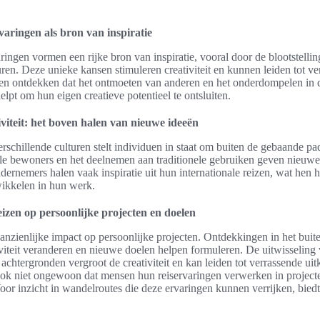
varingen als bron van inspiratie
aringen vormen een rijke bron van inspiratie, vooral door de blootstelli
uren. Deze unieke kansen stimuleren creativiteit en kunnen leiden tot 
en ontdekken dat het ontmoeten van anderen en het onderdompelen in 
pt om hun eigen creatieve potentieel te ontsluiten.
viteit: het boven halen van nieuwe ideeën
rschillende culturen stelt individuen in staat om buiten de gebaande p
ale bewoners en het deelnemen aan traditionele gebruiken geven nieuwe
ernemers halen vaak inspiratie uit hun internationale reizen, wat hen h
ikkelen in hun werk.
eizen op persoonlijke projecten en doelen
anzienlijke impact op persoonlijke projecten. Ontdekkingen in het bui
iviteit veranderen en nieuwe doelen helpen formuleren. De uitwisseling
achtergronden vergroot de creativiteit en kan leiden tot verrassende ui
ook niet ongewoon dat mensen hun reiservaringen verwerken in project
or inzicht in wandelroutes die deze ervaringen kunnen verrijken, bied