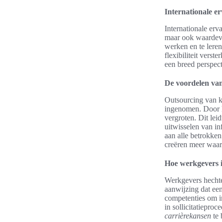
Internationale e
Internationale erv
maar ook waardevo
werken en te lere
flexibiliteit vers
een breed perspect
De voordelen van
Outsourcing van ke
ingenomen. Door h
vergroten. Dit leid
uitwisselen van in
aan alle betrokken
creëren meer waar
Hoe werkgevers i
Werkgevers hechte
aanwijzing dat ee
competenties om in
in sollicitatiepro
carrièrekansen
te 