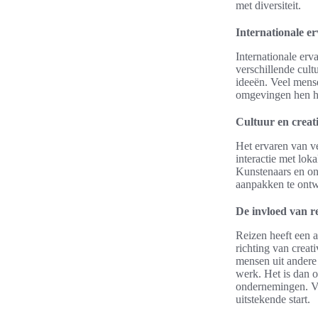
met diversiteit.
Internationale er
Internationale erv
verschillende cult
ideeën. Veel mens
omgevingen hen hel
Cultuur en creati
Het ervaren van ve
interactie met lok
Kunstenaars en ond
aanpakken te ontw
De invloed van r
Reizen heeft een a
richting van creat
mensen uit andere 
werk. Het is dan 
ondernemingen. Vo
uitstekende start.