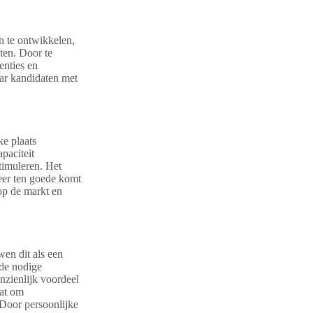
n te ontwikkelen,
ten. Door te
enties en
aar kandidaten met
ke plaats
paciteit
stimuleren. Het
eer ten goede komt
 op de markt en
en dit als een
 de nodige
nzienlijk voordeel
aat om
 Door persoonlijke