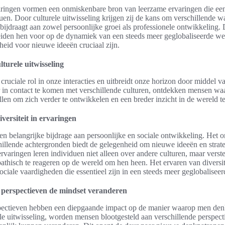
varingen vormen een onmiskenbare bron van leerzame ervaringen die ee
en. Door culturele uitwisseling krijgen zij de kans om verschillende wa
bijdraagt aan zowel persoonlijke groei als professionele ontwikkeling.
iden hen voor op de dynamiek van een steeds meer geglobaliseerde we
nheid voor nieuwe ideeën cruciaal zijn.
turele uitwisseling
 cruciale rol in onze interacties en uitbreidt onze horizon door middel va
r in contact te komen met verschillende culturen, ontdekken mensen waa
tellen om zich verder te ontwikkelen en een breder inzicht in de wereld te
versiteit in ervaringen
 een belangrijke bijdrage aan persoonlijke en sociale ontwikkeling. Het
illende achtergronden biedt de gelegenheid om nieuwe ideeën en strate
varingen leren individuen niet alleen over andere culturen, maar vers
hisch te reageren op de wereld om hen heen. Het ervaren van diversitei
ciale vaardigheden die essentieel zijn in een steeds meer geglobalisee
perspectieven de mindset veranderen
ectieven hebben een diepgaande impact op de manier waarop men denk
le uitwisseling, worden mensen blootgesteld aan verschillende perspect