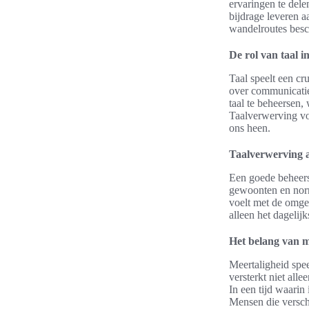
ervaringen te dele
bijdrage leveren aa
wandelroutes besc
De rol van taal i
Taal speelt een cru
over communicatie,
taal te beheersen,
Taalverwerving vo
ons heen.
Taalverwerving al
Een goede beheersi
gewoonten en norm
voelt met de omge
alleen het dagelij
Het belang van m
Meertaligheid spee
versterkt niet alle
In een tijd waarin
Mensen die versch