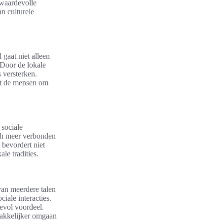
 waardevolle
an culturele
 gaat niet alleen
 Door de lokale
s versterken.
et de mensen om
 sociale
ch meer verbonden
bevordert niet
le tradities.
van meerdere talen
ciale interacties.
devol voordeel.
makkelijker omgaan