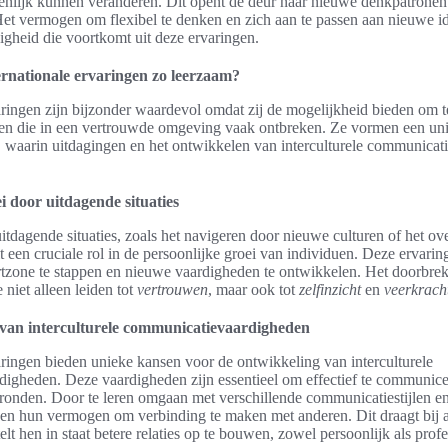
enlijk kunnen veranderen. Dit opent de deur naar nieuwe denkpatronen
et vermogen om flexibel te denken en zich aan te passen aan nieuwe id
igheid die voortkomt uit deze ervaringen.
rnationale ervaringen zo leerzaam?
aringen zijn bijzonder waardevol omdat zij de mogelijkheid bieden om te
en die in een vertrouwde omgeving vaak ontbreken. Ze vormen een un
i, waarin uitdagingen en het ontwikkelen van interculturele communica
i door uitdagende situaties
itdagende situaties, zoals het navigeren door nieuwe culturen of het o
elt een cruciale rol in de persoonlijke groei van individuen. Deze ervar
tzone te stappen en nieuwe vaardigheden te ontwikkelen. Het doorbrek
e niet alleen leiden tot
vertrouwen
, maar ook tot
zelfinzicht
en
veerkrach
van interculturele communicatievaardigheden
aringen bieden unieke kansen voor de ontwikkeling van interculturele
igheden. Deze vaardigheden zijn essentieel om effectief te communic
gronden. Door te leren omgaan met verschillende communicatiestijlen e
uen hun vermogen om verbinding te maken met anderen. Dit draagt bij a
elt hen in staat betere relaties op te bouwen, zowel persoonlijk als profe