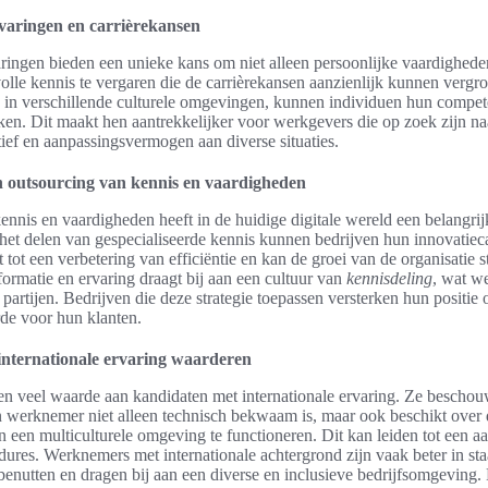
rvaringen en carrièrekansen
aringen bieden een unieke kans om niet alleen persoonlijke vaardighede
lle kennis te vergaren die de carrièrekansen aanzienlijk kunnen vergro
n in verschillende culturele omgevingen, kunnen individuen hun compet
terken. Dit maakt hen aantrekkelijker voor werkgevers die op zoek zijn n
ief en aanpassingsvermogen aan diverse situaties.
 outsourcing van kennis en vaardigheden
nnis en vaardigheden heeft in de huidige digitale wereld een belangrij
et delen van gespecialiseerde kennis kunnen bedrijven hun innovatieca
t tot een verbetering van efficiëntie en kan de groei van de organisatie 
formatie en ervaring draagt bij aan een cultuur van
kennisdeling
, wat w
 partijen. Bedrijven die deze strategie toepassen versterken hun positie
de voor hun klanten.
nternationale ervaring waarderen
n veel waarde aan kandidaten met internationale ervaring. Ze beschouw
n werknemer niet alleen technisch bekwaam is, maar ook beschikt over
 een multiculturele omgeving te functioneren. Dit kan leiden tot een aa
cedures. Werknemers met internationale achtergrond zijn vaak beter in st
benutten en dragen bij aan een diverse en inclusieve bedrijfsomgeving.