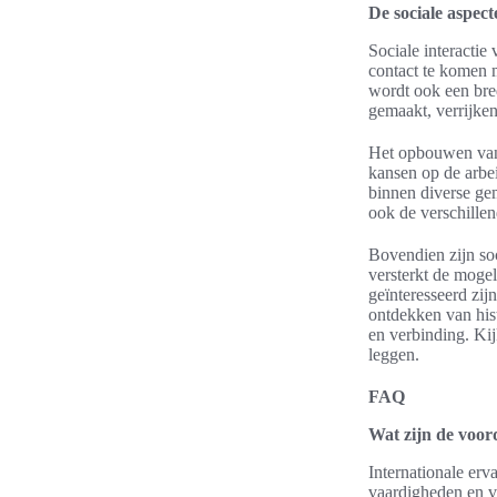
De sociale aspect
Sociale interactie
contact te komen m
wordt ook een bre
gemaakt, verrijken
Het opbouwen van e
kansen op de arbei
binnen diverse gem
ook de verschille
Bovendien zijn soc
versterkt de moge
geïnteresseerd zij
ontdekken van hist
en verbinding. Ki
leggen.
FAQ
Wat zijn de voor
Internationale erv
vaardigheden en v