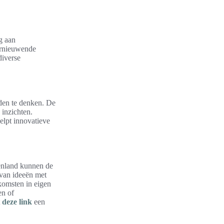
ng aan
vernieuwende
diverse
aden te denken. De
 inzichten.
elpt innovatieve
tenland kunnen de
 van ideeën met
tkomsten in eigen
en of
t
deze link
een