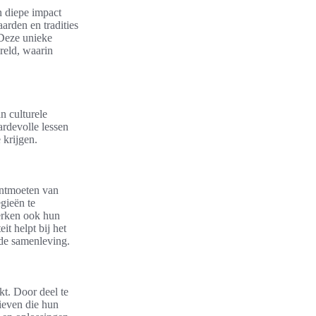
n diepe impact
arden en tradities
 Deze unieke
reld, waarin
n culturele
rdevolle lessen
 krijgen.
 ontmoeten van
gieën te
terken ook hun
t helpt bij het
rde samenleving.
t. Door deel te
ieven die hun