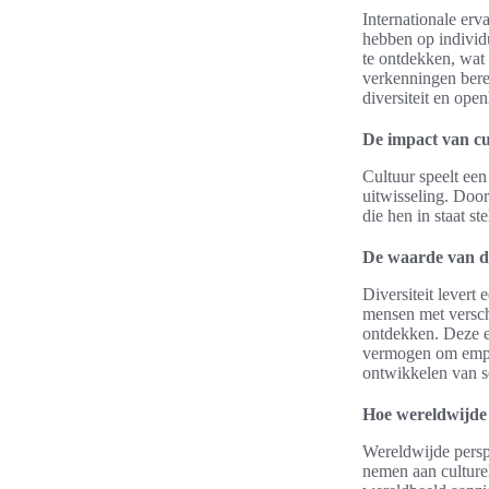
Internationale er
hebben op individu
te ontdekken, wat 
verkenningen bere
diversiteit en ope
De impact van cul
Cultuur speelt een
uitwisseling. Doo
die hen in staat s
De waarde van di
Diversiteit levert
mensen met versch
ontdekken. Deze er
vermogen om empat
ontwikkelen van so
Hoe wereldwijde 
Wereldwijde persp
nemen aan culture