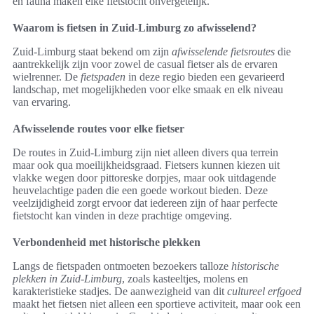
en fauna maken elke fietstocht onvergetelijk.
Waarom is fietsen in Zuid-Limburg zo afwisselend?
Zuid-Limburg staat bekend om zijn
afwisselende fietsroutes
die
aantrekkelijk zijn voor zowel de casual fietser als de ervaren
wielrenner. De
fietspaden
in deze regio bieden een gevarieerd
landschap, met mogelijkheden voor elke smaak en elk niveau
van ervaring.
Afwisselende routes voor elke fietser
De routes in Zuid-Limburg zijn niet alleen divers qua terrein
maar ook qua moeilijkheidsgraad. Fietsers kunnen kiezen uit
vlakke wegen door pittoreske dorpjes, maar ook uitdagende
heuvelachtige paden die een goede workout bieden. Deze
veelzijdigheid zorgt ervoor dat iedereen zijn of haar perfecte
fietstocht kan vinden in deze prachtige omgeving.
Verbondenheid met historische plekken
Langs de fietspaden ontmoeten bezoekers talloze
historische
plekken in Zuid-Limburg
, zoals kasteeltjes, molens en
karakteristieke stadjes. De aanwezigheid van dit
cultureel erfgoed
maakt het fietsen niet alleen een sportieve activiteit, maar ook een