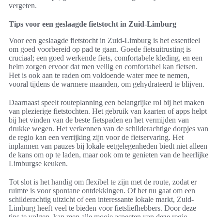
vergeten.
Tips voor een geslaagde fietstocht in Zuid-Limburg
Voor een geslaagde fietstocht in Zuid-Limburg is het essentieel
om goed voorbereid op pad te gaan. Goede fietsuitrusting is
cruciaal; een goed werkende fiets, comfortabele kleding, en een
helm zorgen ervoor dat men veilig en comfortabel kan fietsen.
Het is ook aan te raden om voldoende water mee te nemen,
vooral tijdens de warmere maanden, om gehydrateerd te blijven.
Daarnaast speelt routeplanning een belangrijke rol bij het maken
van plezierige fietstochten. Het gebruik van kaarten of apps helpt
bij het vinden van de beste fietspaden en het vermijden van
drukke wegen. Het verkennen van de schilderachtige dorpjes van
de regio kan een verrijking zijn voor de fietservaring. Het
inplannen van pauzes bij lokale eetgelegenheden biedt niet alleen
de kans om op te laden, maar ook om te genieten van de heerlijke
Limburgse keuken.
Tot slot is het handig om flexibel te zijn met de route, zodat er
ruimte is voor spontane ontdekkingen. Of het nu gaat om een
schilderachtig uitzicht of een interessante lokale markt, Zuid-
Limburg heeft veel te bieden voor fietsliefhebbers. Door deze
tips te volgen, kan men alle mooie aspecten van deze regio