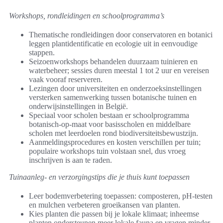
Workshops, rondleidingen en schoolprogramma’s
Thematische rondleidingen door conservatoren en botanici
leggen plantidentificatie en ecologie uit in eenvoudige
stappen.
Seizoenworkshops behandelen duurzaam tuinieren en
waterbeheer; sessies duren meestal 1 tot 2 uur en vereisen
vaak vooraf reserveren.
Lezingen door universiteiten en onderzoeksinstellingen
versterken samenwerking tussen botanische tuinen en
onderwijsinstellingen in België.
Speciaal voor scholen bestaan er schoolprogramma
botanisch-op-maat voor basisscholen en middelbare
scholen met leerdoelen rond biodiversiteitsbewustzijn.
Aanmeldingsprocedures en kosten verschillen per tuin;
populaire workshops tuin volstaan snel, dus vroeg
inschrijven is aan te raden.
Tuinaanleg- en verzorgingstips die je thuis kunt toepassen
Leer bodemverbetering toepassen: composteren, pH-testen
en mulchen verbeteren groeikansen van planten.
Kies planten die passen bij je lokale klimaat; inheemse
planten ondersteunen meer lokale fauna en vragen minder