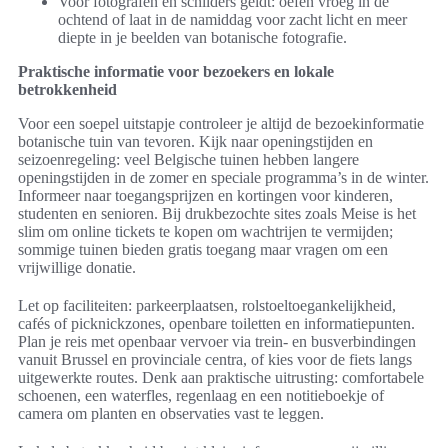
Voor fotografen en schilders geldt: oefen vroeg in de
ochtend of laat in de namiddag voor zacht licht en meer
diepte in je beelden van botanische fotografie.
Praktische informatie voor bezoekers en lokale
betrokkenheid
Voor een soepel uitstapje controleer je altijd de bezoekinformatie
botanische tuin van tevoren. Kijk naar openingstijden en
seizoenregeling: veel Belgische tuinen hebben langere
openingstijden in de zomer en speciale programma’s in de winter.
Informeer naar toegangsprijzen en kortingen voor kinderen,
studenten en senioren. Bij drukbezochte sites zoals Meise is het
slim om online tickets te kopen om wachtrijen te vermijden;
sommige tuinen bieden gratis toegang maar vragen om een
vrijwillige donatie.
Let op faciliteiten: parkeerplaatsen, rolstoeltoegankelijkheid,
cafés of picknickzones, openbare toiletten en informatiepunten.
Plan je reis met openbaar vervoer via trein- en busverbindingen
vanuit Brussel en provinciale centra, of kies voor de fiets langs
uitgewerkte routes. Denk aan praktische uitrusting: comfortabele
schoenen, een waterfles, regenlaag en een notitieboekje of
camera om planten en observaties vast te leggen.