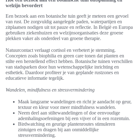
welzijn bevordert
Een bezoek aan een botanische tuin geeft je meteen een gevoel
van rust. De zorgvuldig aangelegde paden, waterpartijen en
zitplaatsen nodigen uit tot pauze en reflectie. In België en Europa
gebruiken ziekenhuizen en welzijnsorganisaties deze groene
plekken vaker als onderdeel van groene therapie.
Natuurcontact verlaagt cortisol en verbetert je stemming.
Concepten zoals biophilia en green care tonen dat planten en
stilte een herstellend effect hebben. Botanische tuinen verschillen
van stadsparken door hun wetenschappelijke inrichting en
esthetiek. Daardoor profiteer je van geplande rustzones en
educatieve informatie tegelijk.
Wandelen, mindfulness en stressvermindering
Maak langzame wandelingen en richt je aandacht op geur,
textuur en kleur voor meer mindfulness wandelen.
Neem deel aan stiltewandelingen of doe eenvoudige
ademhalingsoefeningen bij een vijver of in een rozentuin.
Birdwatching en geurige plantenroutes stimuleren
zintuigen en dragen bij aan onmiddellijke
stressvermindering.