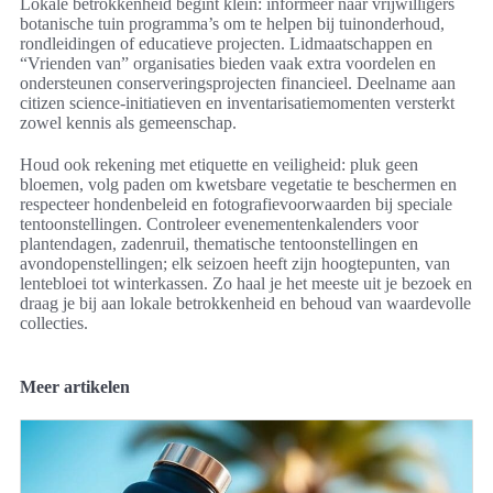
Lokale betrokkenheid begint klein: informeer naar vrijwilligers
botanische tuin programma’s om te helpen bij tuinonderhoud,
rondleidingen of educatieve projecten. Lidmaatschappen en
“Vrienden van” organisaties bieden vaak extra voordelen en
ondersteunen conserveringsprojecten financieel. Deelname aan
citizen science-initiatieven en inventarisatiemomenten versterkt
zowel kennis als gemeenschap.
Houd ook rekening met etiquette en veiligheid: pluk geen
bloemen, volg paden om kwetsbare vegetatie te beschermen en
respecteer hondenbeleid en fotografievoorwaarden bij speciale
tentoonstellingen. Controleer evenementenkalenders voor
plantendagen, zadenruil, thematische tentoonstellingen en
avondopenstellingen; elk seizoen heeft zijn hoogtepunten, van
lentebloei tot winterkassen. Zo haal je het meeste uit je bezoek en
draag je bij aan lokale betrokkenheid en behoud van waardevolle
collecties.
Meer artikelen