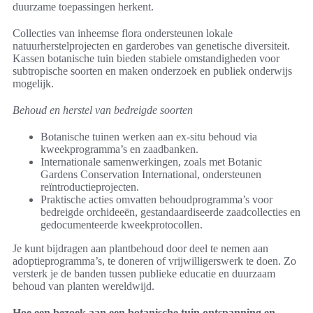
duurzame toepassingen herkent.
Collecties van inheemse flora ondersteunen lokale
natuurherstelprojecten en garderobes van genetische diversiteit.
Kassen botanische tuin bieden stabiele omstandigheden voor
subtropische soorten en maken onderzoek en publiek onderwijs
mogelijk.
Behoud en herstel van bedreigde soorten
Botanische tuinen werken aan ex-situ behoud via
kweekprogramma’s en zaadbanken.
Internationale samenwerkingen, zoals met Botanic
Gardens Conservation International, ondersteunen
reïntroductieprojecten.
Praktische acties omvatten behoudprogramma’s voor
bedreigde orchideeën, gestandaardiseerde zaadcollecties en
gedocumenteerde kweekprotocollen.
Je kunt bijdragen aan plantbehoud door deel te nemen aan
adoptieprogramma’s, te doneren of vrijwilligerswerk te doen. Zo
versterk je de banden tussen publieke educatie en duurzaam
behoud van planten wereldwijd.
Hoe een bezoek aan een botanische tuin ontspanning en