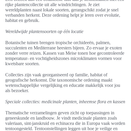
rijke plantencollectie uit alle windrichtingen. Je ziet
wereldplanten naast lokale soorten, gerangschikt zodat je snel
verbanden herkent. Deze ordening helpt je leren over evolutie,
habitat en gebruik.
Wereldwijde plantensoorten op één locatie
Botanische tuinen brengen tropische orchideeën, palmen,
succulenten en Mediterrane heesters bijeen. Zo ervaar je exoten
zonder verre reizen. Kassen van Meise tonen hoe gecontroleerde
temperatuur- en vochtigheidszones microklimaten vormen voor
kwetsbare soorten.
Collecties zijn vaak georganiseerd op familie, habitat of
geografische herkomst. Die taxonomische ordening maakt
wetenschappelijke vergelijking en educatie makkelijk voor jou
als bezoeker.
Speciale collecties: medicinale planten, inheemse flora en kassen
Thematische verzamelingen geven zicht op toepassingen in
geneeskunde en landbouw. Je vindt medicinale planten zoals
valeriaan, sint-janskruid en echinacea die in Europa vaak worden
tentoongesteld. Tentoonstellingen leggen uit hoe je veilige en