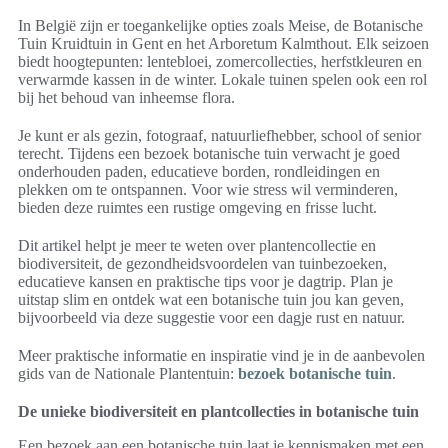
In België zijn er toegankelijke opties zoals Meise, de Botanische
Tuin Kruidtuin in Gent en het Arboretum Kalmthout. Elk seizoen
biedt hoogtepunten: lentebloei, zomercollecties, herfstkleuren en
verwarmde kassen in de winter. Lokale tuinen spelen ook een rol
bij het behoud van inheemse flora.
Je kunt er als gezin, fotograaf, natuurliefhebber, school of senior
terecht. Tijdens een bezoek botanische tuin verwacht je goed
onderhouden paden, educatieve borden, rondleidingen en
plekken om te ontspannen. Voor wie stress wil verminderen,
bieden deze ruimtes een rustige omgeving en frisse lucht.
Dit artikel helpt je meer te weten over plantencollectie en
biodiversiteit, de gezondheidsvoordelen van tuinbezoeken,
educatieve kansen en praktische tips voor je dagtrip. Plan je
uitstap slim en ontdek wat een botanische tuin jou kan geven,
bijvoorbeeld via deze suggestie voor een dagje rust en natuur.
Meer praktische informatie en inspiratie vind je in de aanbevolen
gids van de Nationale Plantentuin:
bezoek botanische tuin
.
De unieke biodiversiteit en plantcollecties in botanische tuin
Een bezoek aan een botanische tuin laat je kennismaken met een