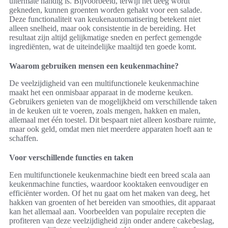
uitermate handig is. Bijvoorbeeld, terwijl het deeg wordt
gekneden, kunnen groenten worden gehakt voor een salade.
Deze functionaliteit van keukenautomatisering betekent niet
alleen snelheid, maar ook consistentie in de bereiding. Het
resultaat zijn altijd gelijkmatige sneden en perfect gemengde
ingrediënten, wat de uiteindelijke maaltijd ten goede komt.
Waarom gebruiken mensen een keukenmachine?
De veelzijdigheid van een multifunctionele keukenmachine
maakt het een onmisbaar apparaat in de moderne keuken.
Gebruikers genieten van de mogelijkheid om verschillende taken
in de keuken uit te voeren, zoals mengen, hakken en malen,
allemaal met één toestel. Dit bespaart niet alleen kostbare ruimte,
maar ook geld, omdat men niet meerdere apparaten hoeft aan te
schaffen.
Voor verschillende functies en taken
Een multifunctionele keukenmachine biedt een breed scala aan
keukenmachine functies, waardoor kooktaken eenvoudiger en
efficiënter worden. Of het nu gaat om het maken van deeg, het
hakken van groenten of het bereiden van smoothies, dit apparaat
kan het allemaal aan. Voorbeelden van populaire recepten die
profiteren van deze veelzijdigheid zijn onder andere cakebeslag,