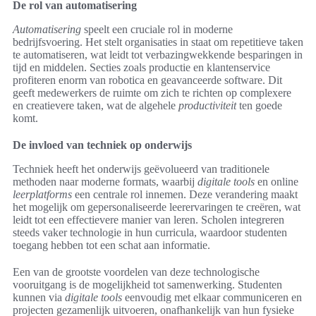
De rol van automatisering
Automatisering
speelt een cruciale rol in moderne
bedrijfsvoering. Het stelt organisaties in staat om repetitieve taken
te automatiseren, wat leidt tot verbazingwekkende besparingen in
tijd en middelen. Secties zoals productie en klantenservice
profiteren enorm van robotica en geavanceerde software. Dit
geeft medewerkers de ruimte om zich te richten op complexere
en creatievere taken, wat de algehele
productiviteit
ten goede
komt.
De invloed van techniek op onderwijs
Techniek heeft het onderwijs geëvolueerd van traditionele
methoden naar moderne formats, waarbij
digitale tools
en online
leerplatforms
een centrale rol innemen. Deze verandering maakt
het mogelijk om gepersonaliseerde leerervaringen te creëren, wat
leidt tot een effectievere manier van leren. Scholen integreren
steeds vaker technologie in hun curricula, waardoor studenten
toegang hebben tot een schat aan informatie.
Een van de grootste voordelen van deze technologische
vooruitgang is de mogelijkheid tot samenwerking. Studenten
kunnen via
digitale tools
eenvoudig met elkaar communiceren en
projecten gezamenlijk uitvoeren, onafhankelijk van hun fysieke