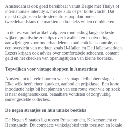
Amsterdam is ook goed bereikbaar vanuit België met Thalys of
internationale intercity’s, met de auto of per korte vlucht. Dat
maakt dagtrips en korte stedentrips populair onder
tweedehandsfans die markten en boetieks willen combineren.
In de rest van het artikel volgt een rondleiding langs de beste
wijken, praktische zoektips over kwaliteit en maatvoering,
aanwijzingen voor onderhandelen en authenticiteitscontrole, en
een overzicht van markten zoals IJ-Hallen en De Hallen-markten.
Lezers krijgen ook advies over comfortabele schoenen, contant
geld en het checken van openingstijden van kleine boetieks.
Topwijken voor vintage shoppen in Amsterdam
Amsterdam telt vele buurten waar vintage liefhebbers slagen.
Elke wijk heeft eigen karakter, aanbod en prijsklasse. Een korte
introductie helpt bij het plannen van een route voor wie op zoek
is naar designerstukken, betaalbare vondsten of zorgvuldig
samengestelde collecties.
De negen straatjes en hun unieke boetieks
De Negen Straatjes ligt tussen Prinsengracht, Keizersgracht en
Herengracht. Dit compacte winkelgebied trekt toeristen en lokale