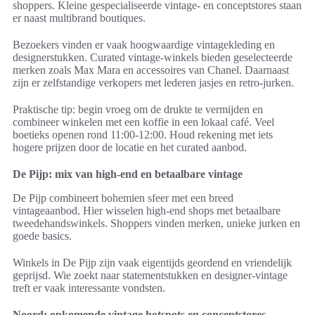
shoppers. Kleine gespecialiseerde vintage- en conceptstores staan
er naast multibrand boutiques.
Bezoekers vinden er vaak hoogwaardige vintagekleding en
designerstukken. Curated vintage-winkels bieden geselecteerde
merken zoals Max Mara en accessoires van Chanel. Daarnaast
zijn er zelfstandige verkopers met lederen jasjes en retro-jurken.
Praktische tip: begin vroeg om de drukte te vermijden en
combineer winkelen met een koffie in een lokaal café. Veel
boetieks openen rond 11:00-12:00. Houd rekening met iets
hogere prijzen door de locatie en het curated aanbod.
De Pijp: mix van high-end en betaalbare vintage
De Pijp combineert bohemien sfeer met een breed
vintageaanbod. Hier wisselen high-end shops met betaalbare
tweedehandswinkels. Shoppers vinden merken, unieke jurken en
goede basics.
Winkels in De Pijp zijn vaak eigentijds geordend en vriendelijk
geprijsd. Wie zoekt naar statementstukken en designer-vintage
treft er vaak interessante vondsten.
Noord: opkomende vintage hotspots en conceptstores