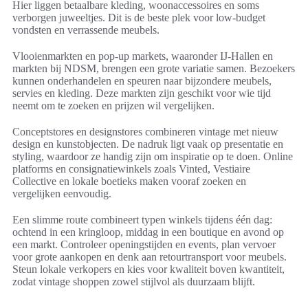
Hier liggen betaalbare kleding, woonaccessoires en soms
verborgen juweeltjes. Dit is de beste plek voor low-budget
vondsten en verrassende meubels.
Vlooienmarkten en pop-up markets, waaronder IJ-Hallen en
markten bij NDSM, brengen een grote variatie samen. Bezoekers
kunnen onderhandelen en speuren naar bijzondere meubels,
servies en kleding. Deze markten zijn geschikt voor wie tijd
neemt om te zoeken en prijzen wil vergelijken.
Conceptstores en designstores combineren vintage met nieuw
design en kunstobjecten. De nadruk ligt vaak op presentatie en
styling, waardoor ze handig zijn om inspiratie op te doen. Online
platforms en consignatiewinkels zoals Vinted, Vestiaire
Collective en lokale boetieks maken vooraf zoeken en
vergelijken eenvoudig.
Een slimme route combineert typen winkels tijdens één dag:
ochtend in een kringloop, middag in een boutique en avond op
een markt. Controleer openingstijden en events, plan vervoer
voor grote aankopen en denk aan retourtransport voor meubels.
Steun lokale verkopers en kies voor kwaliteit boven kwantiteit,
zodat vintage shoppen zowel stijlvol als duurzaam blijft.