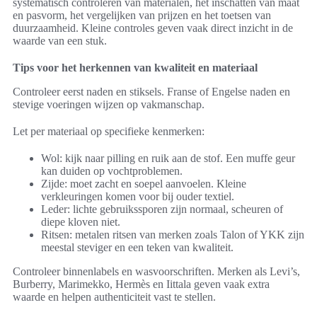
systematisch controleren van materialen, het inschatten van maat
en pasvorm, het vergelijken van prijzen en het toetsen van
duurzaamheid. Kleine controles geven vaak direct inzicht in de
waarde van een stuk.
Tips voor het herkennen van kwaliteit en materiaal
Controleer eerst naden en stiksels. Franse of Engelse naden en
stevige voeringen wijzen op vakmanschap.
Let per materiaal op specifieke kenmerken:
Wol: kijk naar pilling en ruik aan de stof. Een muffe geur
kan duiden op vochtproblemen.
Zijde: moet zacht en soepel aanvoelen. Kleine
verkleuringen komen voor bij ouder textiel.
Leder: lichte gebruikssporen zijn normaal, scheuren of
diepe kloven niet.
Ritsen: metalen ritsen van merken zoals Talon of YKK zijn
meestal steviger en een teken van kwaliteit.
Controleer binnenlabels en wasvoorschriften. Merken als Levi’s,
Burberry, Marimekko, Hermès en Iittala geven vaak extra
waarde en helpen authenticiteit vast te stellen.