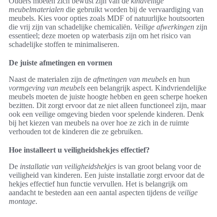
Ouders moeten zich bewust zijn van de
kindveilige
meubelmaterialen
die gebruikt worden bij de vervaardiging van
meubels. Kies voor opties zoals MDF of natuurlijke houtsoorten
die vrij zijn van schadelijke chemicaliën.
Veilige afwerkingen
zijn
essentieel; deze moeten op waterbasis zijn om het risico van
schadelijke stoffen te minimaliseren.
De juiste afmetingen en vormen
Naast de materialen zijn de
afmetingen van meubels
en hun
vormgeving van meubels
een belangrijk aspect. Kindvriendelijke
meubels moeten de juiste hoogte hebben en geen scherpe hoeken
bezitten. Dit zorgt ervoor dat ze niet alleen functioneel zijn, maar
ook een veilige omgeving bieden voor spelende kinderen. Denk
bij het kiezen van meubels na over hoe ze zich in de ruimte
verhouden tot de kinderen die ze gebruiken.
Hoe installeert u veiligheidshekjes effectief?
De
installatie van veiligheidshekjes
is van groot belang voor de
veiligheid van kinderen. Een juiste installatie zorgt ervoor dat de
hekjes effectief hun functie vervullen. Het is belangrijk om
aandacht te besteden aan een aantal aspecten tijdens de
veilige
montage
.