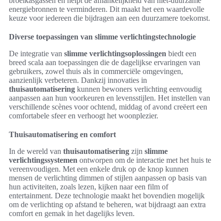
broeikasgassen en helpt de afhankelijkheid van niet-duurzame
energiebronnen te verminderen. Dit maakt het een waardevolle
keuze voor iedereen die bijdragen aan een duurzamere toekomst.
Diverse toepassingen van slimme verlichtingstechnologie
De integratie van
slimme verlichtingsoplossingen
biedt een
breed scala aan toepassingen die de dagelijkse ervaringen van
gebruikers, zowel thuis als in commerciële omgevingen,
aanzienlijk verbeteren. Dankzij innovaties in
thuisautomatisering
kunnen bewoners verlichting eenvoudig
aanpassen aan hun voorkeuren en levensstijlen. Het instellen van
verschillende scènes voor ochtend, middag of avond creëert een
comfortabele sfeer en verhoogt het woonplezier.
Thuisautomatisering en comfort
In de wereld van
thuisautomatisering
zijn
slimme
verlichtingssystemen
ontworpen om de interactie met het huis te
vereenvoudigen. Met een enkele druk op de knop kunnen
mensen de verlichting dimmen of stijlen aanpassen op basis van
hun activiteiten, zoals lezen, kijken naar een film of
entertainment. Deze technologie maakt het bovendien mogelijk
om de verlichting op afstand te beheren, wat bijdraagt aan extra
comfort en gemak in het dagelijks leven.