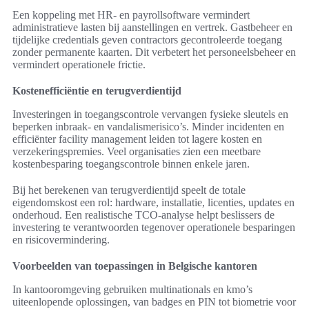
Een koppeling met HR- en payrollsoftware vermindert
administratieve lasten bij aanstellingen en vertrek. Gastbeheer en
tijdelijke credentials geven contractors gecontroleerde toegang
zonder permanente kaarten. Dit verbetert het personeelsbeheer en
vermindert operationele frictie.
Kostenefficiëntie en terugverdientijd
Investeringen in toegangscontrole vervangen fysieke sleutels en
beperken inbraak- en vandalismerisico’s. Minder incidenten en
efficiënter facility management leiden tot lagere kosten en
verzekeringspremies. Veel organisaties zien een meetbare
kostenbesparing toegangscontrole binnen enkele jaren.
Bij het berekenen van terugverdientijd speelt de totale
eigendomskost een rol: hardware, installatie, licenties, updates en
onderhoud. Een realistische TCO-analyse helpt beslissers de
investering te verantwoorden tegenover operationele besparingen
en risicovermindering.
Voorbeelden van toepassingen in Belgische kantoren
In kantooromgeving gebruiken multinationals en kmo’s
uiteenlopende oplossingen, van badges en PIN tot biometrie voor