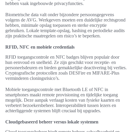
hebben vaak ingebouwde privacyfuncties.
Biometrische data valt onder bijzondere persoonsgegevens
volgens de AVG. Werkgevers moeten een duidelijke rechtsgrond
hebben, minimale opslag toepassen en sterke encryptie
gebruiken. Lokale template-opslag, hashing en periodieke audits
zijn praktische maatregelen om risico’s te beperken.
RFID, NFC en mobiele credentials
RFID toegangscontrole en NFC badges blijven populair door
hun eenvoud en snelheid. Ze zijn geschikt voor receptie- en
personeelsdeuren en bieden gemakkelijke deactivering bij verlies.
Cryptografische protocollen zoals DESFire en MIFARE-Plus
verminderen cloningsrisico’s.
Mobiele toegangscontrole met Bluetooth LE of NFC in
smartphones maakt remote provisioning en tijdelijke toegang
mogelijk. Deze aanpak verlaagt kosten van fysieke kaarten en
verbetert bezoekersbeheer. Interoperabiliteit tussen lezers en
achterliggende systemen blijft cruciaal bij upgrades.
Cloudgebaseerd beheer versus lokale systemen
Cloud toegangsbeheer biedt remote beheer, schaalbaarheid en