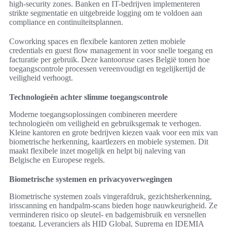
high-security zones. Banken en IT-bedrijven implementeren
strikte segmentatie en uitgebreide logging om te voldoen aan
compliance en continuïteitsplannen.
Coworking spaces en flexibele kantoren zetten mobiele
credentials en guest flow management in voor snelle toegang en
facturatie per gebruik. Deze kantooruse cases België tonen hoe
toegangscontrole processen vereenvoudigt en tegelijkertijd de
veiligheid verhoogt.
Technologieën achter slimme toegangscontrole
Moderne toegangsoplossingen combineren meerdere
technologieën om veiligheid en gebruiksgemak te verhogen.
Kleine kantoren en grote bedrijven kiezen vaak voor een mix van
biometrische herkenning, kaartlezers en mobiele systemen. Dit
maakt flexibele inzet mogelijk en helpt bij naleving van
Belgische en Europese regels.
Biometrische systemen en privacyoverwegingen
Biometrische systemen zoals vingerafdruk, gezichtsherkenning,
irisscanning en handpalm-scans bieden hoge nauwkeurigheid. Ze
verminderen risico op sleutel- en badgemisbruik en versnellen
toegang. Leveranciers als HID Global, Suprema en IDEMIA