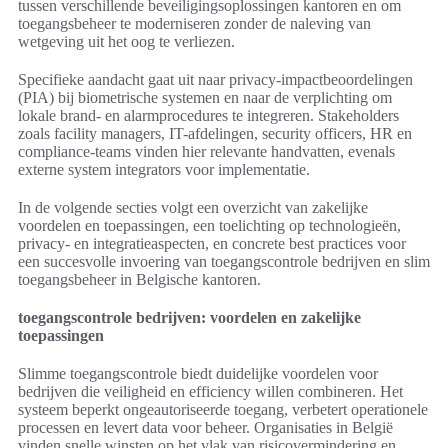
tussen verschillende beveiligingsoplossingen kantoren en om
toegangsbeheer te moderniseren zonder de naleving van
wetgeving uit het oog te verliezen.
Specifieke aandacht gaat uit naar privacy-impactbeoordelingen
(PIA) bij biometrische systemen en naar de verplichting om
lokale brand- en alarmprocedures te integreren. Stakeholders
zoals facility managers, IT-afdelingen, security officers, HR en
compliance-teams vinden hier relevante handvatten, evenals
externe system integrators voor implementatie.
In de volgende secties volgt een overzicht van zakelijke
voordelen en toepassingen, een toelichting op technologieën,
privacy- en integratieaspecten, en concrete best practices voor
een succesvolle invoering van toegangscontrole bedrijven en slim
toegangsbeheer in Belgische kantoren.
toegangscontrole bedrijven: voordelen en zakelijke
toepassingen
Slimme toegangscontrole biedt duidelijke voordelen voor
bedrijven die veiligheid en efficiency willen combineren. Het
systeem beperkt ongeautoriseerde toegang, verbetert operationele
processen en levert data voor beheer. Organisaties in België
vinden snelle winsten op het vlak van risicovermindering en