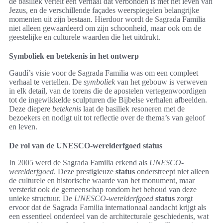
de basiliek vertelt een verhaal dat verbonden is met het leven van
Jezus, en de verschillende façades weerspiegelen belangrijke
momenten uit zijn bestaan. Hierdoor wordt de Sagrada Familia
niet alleen gewaardeerd om zijn schoonheid, maar ook om de
geestelijke en culturele waarden die het uitdrukt.
Symboliek en betekenis in het ontwerp
Gaudí’s visie voor de Sagrada Familia was om een compleet
verhaal te vertellen. De
symboliek
van het gebouw is verweven
in elk detail, van de torens die de apostelen vertegenwoordigen
tot de ingewikkelde sculpturen die Bijbelse verhalen afbeelden.
Deze diepere
betekenis
laat de basiliek resoneren met de
bezoekers en nodigt uit tot reflectie over de thema’s van geloof
en leven.
De rol van de UNESCO-werelderfgoed status
In 2005 werd de Sagrada Familia erkend als
UNESCO-
werelderfgoed
. Deze prestigieuze
status
onderstreept niet alleen
de culturele en historische waarde van het monument, maar
versterkt ook de gemeenschap rondom het behoud van deze
unieke structuur. De
UNESCO-werelderfgoed
status
zorgt
ervoor dat de Sagrada Familia internationaal aandacht krijgt als
een essentieel onderdeel van de architecturale geschiedenis, wat