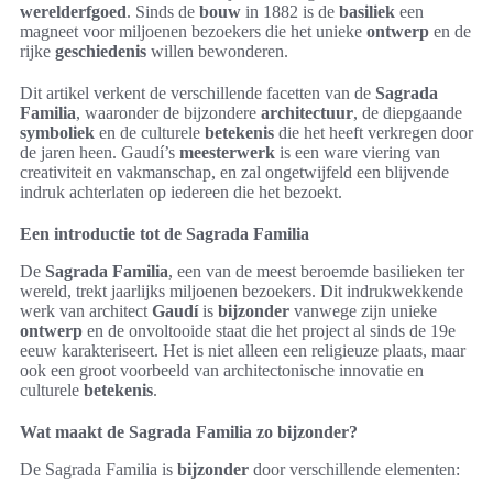
werelderfgoed
. Sinds de
bouw
in 1882 is de
basiliek
een
magneet voor miljoenen bezoekers die het unieke
ontwerp
en de
rijke
geschiedenis
willen bewonderen.
Dit artikel verkent de verschillende facetten van de
Sagrada
Familia
, waaronder de bijzondere
architectuur
, de diepgaande
symboliek
en de culturele
betekenis
die het heeft verkregen door
de jaren heen. Gaudí’s
meesterwerk
is een ware viering van
creativiteit en vakmanschap, en zal ongetwijfeld een blijvende
indruk achterlaten op iedereen die het bezoekt.
Een introductie tot de Sagrada Familia
De
Sagrada Familia
, een van de meest beroemde basilieken ter
wereld, trekt jaarlijks miljoenen bezoekers. Dit indrukwekkende
werk van architect
Gaudí
is
bijzonder
vanwege zijn unieke
ontwerp
en de onvoltooide staat die het project al sinds de 19e
eeuw karakteriseert. Het is niet alleen een religieuze plaats, maar
ook een groot voorbeeld van architectonische innovatie en
culturele
betekenis
.
Wat maakt de Sagrada Familia zo bijzonder?
De Sagrada Familia is
bijzonder
door verschillende elementen: