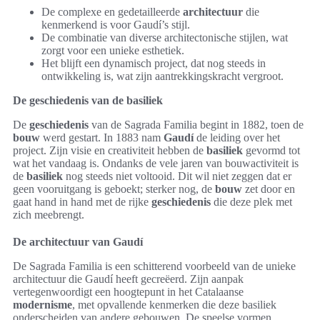
De complexe en gedetailleerde
architectuur
die
kenmerkend is voor Gaudí’s stijl.
De combinatie van diverse architectonische stijlen, wat
zorgt voor een unieke esthetiek.
Het blijft een dynamisch project, dat nog steeds in
ontwikkeling is, wat zijn aantrekkingskracht vergroot.
De geschiedenis van de basiliek
De
geschiedenis
van de Sagrada Familia begint in 1882, toen de
bouw
werd gestart. In 1883 nam
Gaudí
de leiding over het
project. Zijn visie en creativiteit hebben de
basiliek
gevormd tot
wat het vandaag is. Ondanks de vele jaren van bouwactiviteit is
de
basiliek
nog steeds niet voltooid. Dit wil niet zeggen dat er
geen vooruitgang is geboekt; sterker nog, de
bouw
zet door en
gaat hand in hand met de rijke
geschiedenis
die deze plek met
zich meebrengt.
De architectuur van Gaudí
De Sagrada Familia is een schitterend voorbeeld van de unieke
architectuur die Gaudí heeft gecreëerd. Zijn aanpak
vertegenwoordigt een hoogtepunt in het Catalaanse
modernisme
, met opvallende kenmerken die deze basiliek
onderscheiden van andere gebouwen. De speelse vormen,