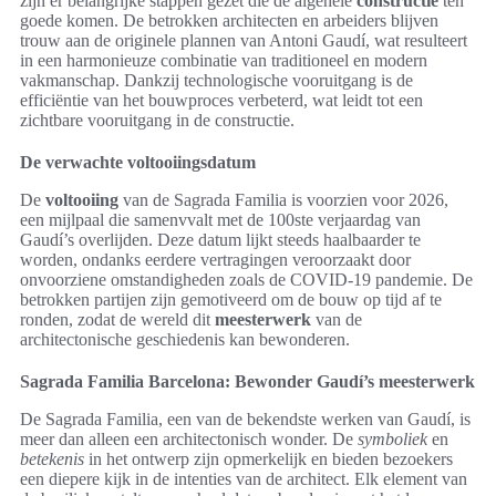
zijn er belangrijke stappen gezet die de algehele
constructie
ten
goede komen. De betrokken architecten en arbeiders blijven
trouw aan de originele plannen van Antoni Gaudí, wat resulteert
in een harmonieuze combinatie van traditioneel en modern
vakmanschap. Dankzij technologische vooruitgang is de
efficiëntie van het bouwproces verbeterd, wat leidt tot een
zichtbare vooruitgang in de constructie.
De verwachte voltooiingsdatum
De
voltooiing
van de Sagrada Familia is voorzien voor 2026,
een mijlpaal die samenvvalt met de 100ste verjaardag van
Gaudí’s overlijden. Deze datum lijkt steeds haalbaarder te
worden, ondanks eerdere vertragingen veroorzaakt door
onvoorziene omstandigheden zoals de COVID-19 pandemie. De
betrokken partijen zijn gemotiveerd om de bouw op tijd af te
ronden, zodat de wereld dit
meesterwerk
van de
architectonische geschiedenis kan bewonderen.
Sagrada Familia Barcelona: Bewonder Gaudí’s meesterwerk
De Sagrada Familia, een van de bekendste werken van Gaudí, is
meer dan alleen een architectonisch wonder. De
symboliek
en
betekenis
in het ontwerp zijn opmerkelijk en bieden bezoekers
een diepere kijk in de intenties van de architect. Elk element van