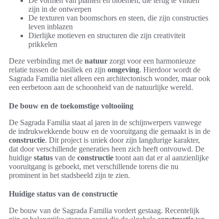
De vormen van planten en bloemen, die terug te vinden
zijn in de ontwerpen
De texturen van boomschors en steen, die zijn constructies
leven inblazen
Dierlijke motieven en structuren die zijn creativiteit
prikkelen
Deze verbinding met de
natuur
zorgt voor een harmonieuze
relatie tussen de basiliek en zijn
omgeving
. Hierdoor wordt de
Sagrada Familia niet alleen een architectonisch wonder, maar ook
een eerbetoon aan de schoonheid van de natuurlijke wereld.
De bouw en de toekomstige voltooiing
De Sagrada Familia staat al jaren in de schijnwerpers vanwege
de indrukwekkende bouw en de vooruitgang die gemaakt is in de
constructie
. Dit project is uniek door zijn langdurige karakter,
dat door verschillende generaties heen zich heeft ontvouwd. De
huidige
status
van de
constructie
toont aan dat er al aanzienlijke
vooruitgang is geboekt, met verschillende torens die nu
prominent in het stadsbeeld zijn te zien.
Huidige status van de constructie
De bouw van de Sagrada Familia vordert gestaag. Recentelijk