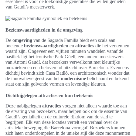
essentieel is voor de toekomstige generaties die willen genieten
van Gaudí’s meesterwerk.
Bezienswaardigheden in de omgeving
De
omgeving
van de Sagrada Familia biedt een scala aan
boeiende
bezienswaardigheden
en
attracties
die het verkennen
waard zijn. Ongeveer een vijftien minuten wandelen vanaf de
basiliek ligt het iconische Park Güell, een andere meesterwerk
van Antoni Gaudí, dat bezoekers verwelkomt met kleurrijke
mozaïeken en een betoverend uitzicht over Barcelona. Eveneens
dichtbij bevindt zich Casa Batlló, een architectonisch wonder dat
de innovatieve geest van het
modernisme
belichaamt en bekend
staat om zijn golvende vormen en levendige kleuren.
Dichtbijgelegen attracties en hun betekenis
Deze nabijgelegen
attracties
voegen niet alleen waarde toe aan
de ervaring van bezoekers, maar helpen ook om de essentie van
Gaudí’s genialiteit en de culturele rijkdom van de stad te
begrijpen. Elk van deze locaties vertelt een verhaal over de
artistieke beweging die Barcelona vormgaf. Bezoekers kunnen
zich laten onderdompelen in de unieke stijl die deze monumenten