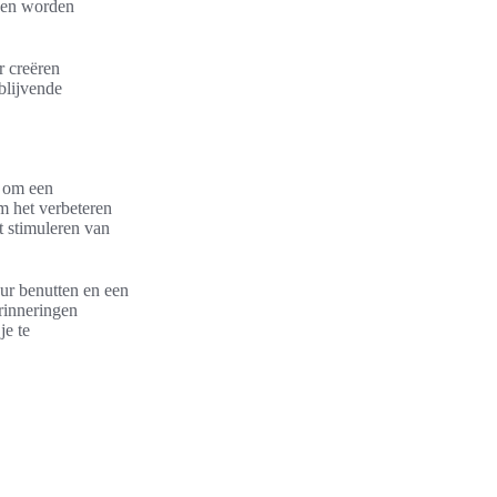
en worden
r creëren
blijvende
t om een
m het verbeteren
t stimuleren van
ur benutten en een
rinneringen
je te