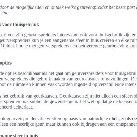
 door de mogelijkheden en ontdek welke geurverspreider het beste past 
ving.
 voor thuisgebruik
edrijven zijn geurverspreiders interessant, ook voor thuisgebruik zijn er
eurverspreiders kun je een aangename sfeer in huis creëren en elke ru
. Ontdek hoe je met geurverspreiders een betoverende geurbeleving kunt
opties
nde opties beschikbaar als het gaat om geurverspreiders voor thuisgebrui
geurverspreiders die gebruik maken van geurcapsules of navullingen. De
oor de ruimte en kunnen vaak worden ingesteld op verschillende intensi
s het gebruik van geurkaarsen. Geurkaarsen zijn niet alleen een sfeervo
 verspreiden ook subtiel de gewenste geur. Let wel op dat je de kaarsen 
eheerd achterlaat.
ook geurverspreiders die werken op basis van natuurlijke oliën, zoals ess
leen een heerlijke geur, maar kunnen ook bijdragen aan een ontspannen
name sfeer in huis