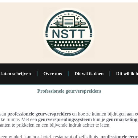
 laten schrijven
Over ons
Dit wil ik doen
Dit wil ik 
Professionele geurverspreiders
 van
professionele geurverspreiders
en hoe ze kunnen bijdragen aan ee
lke ruimte. Met een
geurverspreidingssysteem
kun je
geurmarketing
anten te prikkelen en een blijvende indruk achter te laten.
een winkel, kantoor, hotel, restaurant of zelfs thuis,
professionele geu