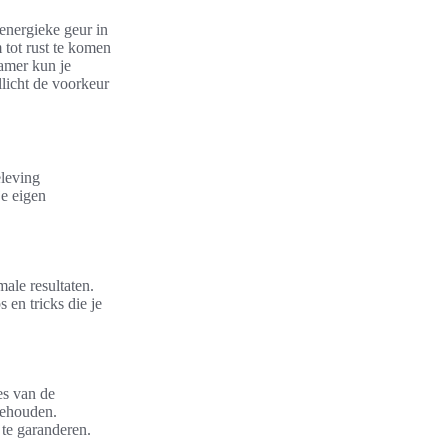
 energieke geur in
tot rust te komen
amer kun je
llicht de voorkeur
eleving
je eigen
ale resultaten.
 en tricks die je
es van de
behouden.
 te garanderen.