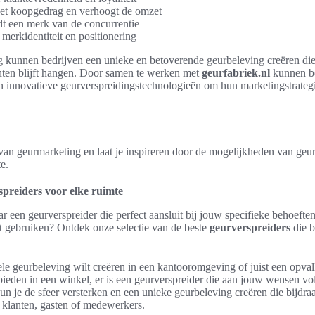
het koopgedrag en verhoogt de omzet
t een merk van de concurrentie
 merkidentiteit en positionering
 kunnen bedrijven een unieke en betoverende geurbeleving creëren die 
ten blijft hangen. Door samen te werken met
geurfabriek.nl
kunnen be
en innovatieve geurverspreidingstechnologieën om hun marketingstrateg
van geurmarketing en laat je inspireren door de mogelijkheden van geu
e.
spreiders voor elke ruimte
r een geurverspreider die perfect aansluit bij jouw specifieke behoefte
lt gebruiken? Ontdek onze selectie van de beste
geurverspreiders
die b
ele geurbeleving wilt creëren in een kantooromgeving of juist een opva
bieden in een winkel, er is een geurverspreider die aan jouw wensen vo
un je de sfeer versterken en een unieke geurbeleving creëren die bijdra
 klanten, gasten of medewerkers.