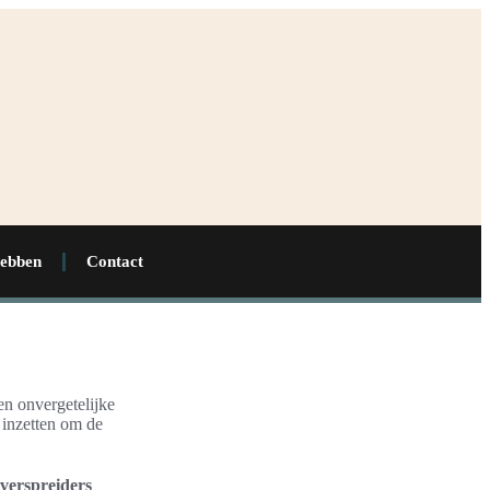
hebben
Contact
n onvergetelijke
inzetten om de
rverspreiders