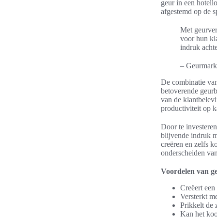
geur in een hotel
afgestemd op de sp
Met geurver
voor hun kla
indruk achte
– Geurmark
De combinatie va
betoverende geurbe
van de klantbelevi
productiviteit op 
Door te investeren
blijvende indruk 
creëren en zelfs k
onderscheiden van 
Voordelen van ge
Creëert een
Versterkt me
Prikkelt de 
Kan het koo