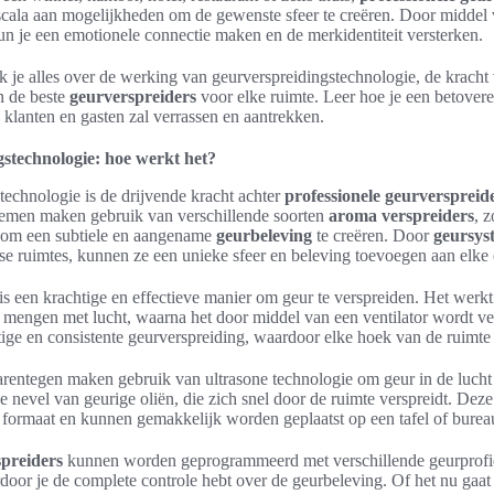
scala aan mogelijkheden om de gewenste sfeer te creëren. Door middel
n je een emotionele connectie maken en de merkidentiteit versterken.
dek je alles over de werking van geurverspreidingstechnologie, de kracht
 de beste
geurverspreiders
voor elke ruimte. Leer hoe je een betove
e klanten en gasten zal verrassen en aantrekken.
stechnologie: hoe werkt het?
technologie is de drijvende kracht achter
professionele geurverspreid
emen maken gebruik van verschillende soorten
aroma verspreiders
, 
 om een subtiele en aangename
geurbeleving
te creëren. Door
geursys
rse ruimtes, kunnen ze een unieke sfeer en beleving toevoegen aan elk
is een krachtige en effectieve manier om geur te verspreiden. Het werk
 mengen met lucht, waarna het door middel van een ventilator wordt ver
ige en consistente geurverspreiding, waardoor elke hoek van de ruimte 
rentegen maken gebruik van ultrasone technologie om geur in de lucht 
ne nevel van geurige oliën, die zich snel door de ruimte verspreidt. Deze 
formaat en kunnen gemakkelijk worden geplaatst op een tafel of burea
preiders
kunnen worden geprogrammeerd met verschillende geurprofi
door je de complete controle hebt over de geurbeleving. Of het nu gaat