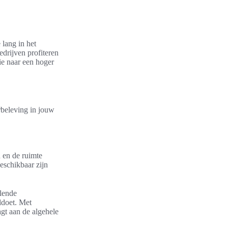
lang in het
drijven profiteren
ie naar een hoger
rbeleving in jouw
n en de ruimte
eschikbaar zijn
llende
ldoet. Met
agt aan de algehele