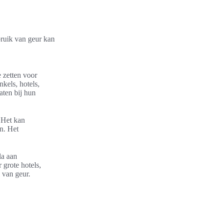
bruik van geur kan
e zetten voor
kels, hotels,
aten bij hun
. Het kan
n. Het
la aan
 grote hotels,
 van geur.