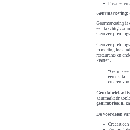
Flexibel en
Geurmarketing: 
Geurmarketing is e
een krachtig comm
Geurverspreidingst
Geurverspreidingst
marketingdoeleind
restaurants en and
klanten.
“Geur is een
een sterke 
creëren van
Geurfabriek.nl
is
geurmarketingoplos
geurfabriek.nl
ka
De voordelen va
Creëert een
Verhoogt de 