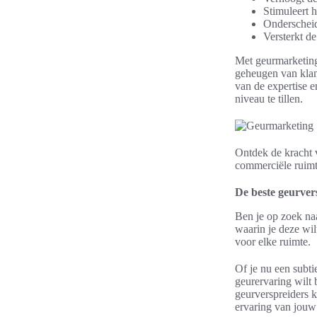
Stimuleert 
Onderscheid
Versterkt de
Met geurmarketing
geheugen van klan
van de expertise 
niveau te tillen.
Ontdek de kracht 
commerciële ruimt
De beste geurver
Ben je op zoek naa
waarin je deze wi
voor elke ruimte.
Of je nu een subti
geurervaring wilt 
geurverspreiders k
ervaring van jouw