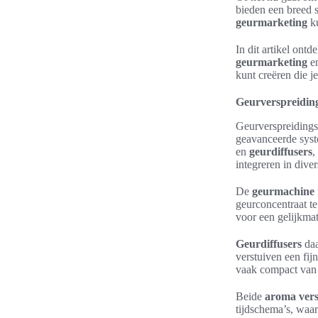
bieden een breed 
geurmarketing
ku
In dit artikel ont
geurmarketing
en
kunt creëren die j
Geurverspreiding
Geurverspreidings
geavanceerde syst
en
geurdiffusers
,
integreren in dive
De
geurmachine
geurconcentraat te
voor een gelijkmat
Geurdiffusers
daa
verstuiven een fij
vaak compact van 
Beide
aroma vers
tijdschema’s, waar