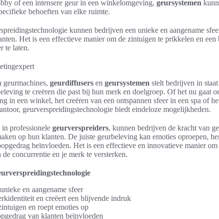
lobby of een intensere geur in een winkelomgeving,
geursystemen
kunn
ecifieke behoeften van elke ruimte.
spreidingstechnologie kunnen bedrijven een unieke en aangename sfee
nten. Het is een effectieve manier om de zintuigen te prikkelen en een 
r te laten.
etingexpert
n geurmachines,
geurdiffusers
en
geursystemen
stelt bedrijven in staa
leving te creëren die past bij hun merk en doelgroep. Of het nu gaat o
ng in een winkel, het creëren van een ontspannen sfeer in een spa of he
kantoor, geurverspreidingstechnologie biedt eindeloze mogelijkheden.
 in professionele
geurverspreiders
, kunnen bedrijven de kracht van ge
maken op hun klanten. De juiste geurbeleving kan emoties oproepen, he
oopgedrag beïnvloeden. Het is een effectieve en innovatieve manier om 
de concurrentie en je merk te versterken.
urverspreidingstechnologie
 unieke en aangename sfeer
rkidentiteit en creëert een blijvende indruk
zintuigen en roept emoties op
pgedrag van klanten beïnvloeden