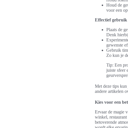
Houd de geur
voor een op
Effectief gebruik
Plaats de ge
Denk hierbi
Experimente
gewenste ef
Gebruik tim
Zo kun je d
Tip: Een pr
juiste sfeer
geurverspre
Met deze tips kun 
andere artikelen o
Kies voor een be
Ervaar de magie va
winkel, restaurant
betoverende atmos
wordt elke ervari