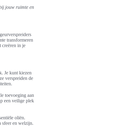
bij jouw ruimte en
 geurverspreiders
imte transformeren
 creëren in je
k. Je kunt kiezen
ze verspreiden de
teiten.
lle toevoeging aan
op een veilige plek
entiële oliën.
 sfeer en welzijn.