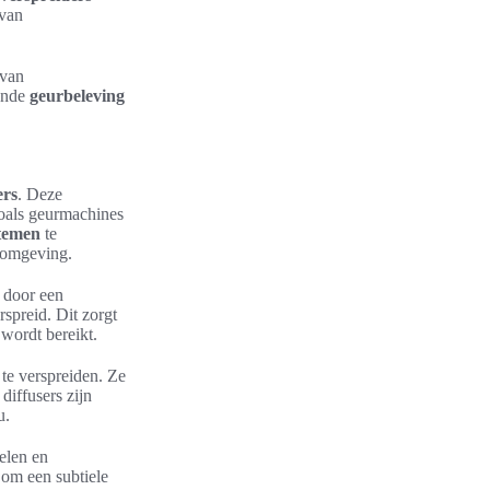
 van
 van
rende
geurbeleving
ers
. Deze
zoals geurmachines
temen
te
e omgeving.
t door een
spreid. Dit zorgt
wordt bereikt.
te verspreiden. Ze
diffusers zijn
u.
elen en
 om een subtiele