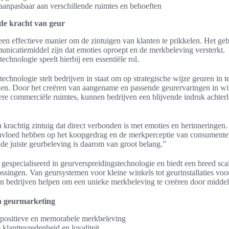
 aanpasbaar aan verschillende ruimtes en behoeften
de kracht van geur
en effectieve manier om de zintuigen van klanten te prikkelen. Het ge
unicatiemiddel zijn dat emoties oproept en de merkbeleving versterkt.
echnologie speelt hierbij een essentiële rol.
echnologie stelt bedrijven in staat om op strategische wijze geuren in t
en. Door het creëren van aangename en passende geurervaringen in win
ere commerciële ruimtes, kunnen bedrijven een blijvende indruk achterl
 krachtig zintuig dat direct verbonden is met emoties en herinneringen
invloed hebben op het koopgedrag en de merkperceptie van consumente
 de juiste geurbeleving is daarom van groot belang.”
 gespecialiseerd in geurverspreidingstechnologie en biedt een breed sca
singen. Van geursystemen voor kleine winkels tot geurinstallaties voor
n bedrijven helpen om een unieke merkbeleving te creëren door middel
n geurmarketing
 positieve en memorabele merkbeleving
klanttevredenheid en loyaliteit