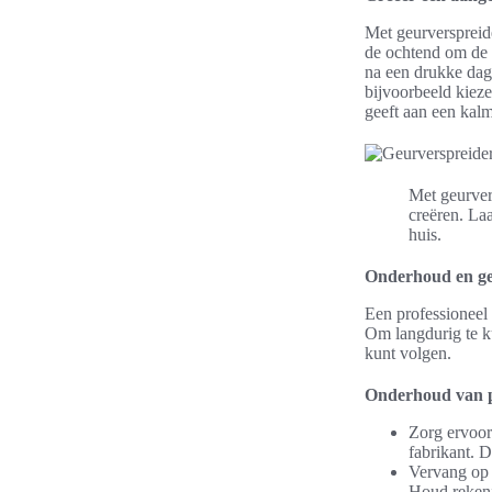
Met geurverspreide
de ochtend om de 
na een drukke dag
bijvoorbeeld kieze
geeft aan een kal
Met geurver
creëren. Laa
huis.
Onderhoud en geb
Een professioneel
Om langdurig te ku
kunt volgen.
Onderhoud van pr
Zorg ervoor
fabrikant. 
Vervang op 
Houd rekeni