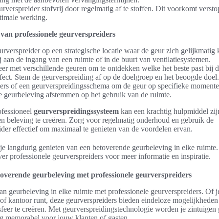
verspreider stofvrij door regelmatig af te stoffen. Dit voorkomt verst
timale werking.
 van professionele geurverspreiders
urverspreider op een strategische locatie waar de geur zich gelijkmatig
j aan de ingang van een ruimte of in de buurt van ventilatiesystemen.
er met verschillende geuren om te ontdekken welke het beste past bij 
fect. Stem de geurverspreiding af op de doelgroep en het beoogde doel.
ers of een geurverspreidingsschema om de geur op specifieke momenten
e geurbeleving afstemmen op het gebruik van de ruimte.
ofessioneel
geurverspreidingssysteem
kan een krachtig hulpmiddel zi
 en beleving te creëren. Zorg voor regelmatig onderhoud en gebruik de
ider effectief om maximaal te genieten van de voordelen ervan.
je langdurig genieten van een betoverende geurbeleving in elke ruimte
ver professionele geurverspreiders voor meer informatie en inspiratie.
toverende geurbeleving met professionele geurverspreiders
n geurbeleving in elke ruimte met professionele geurverspreiders. Of j
 of kantoor runt, deze geurverspreiders bieden eindeloze mogelijkhede
feer te creëren. Met geurverspreidingstechnologie worden je zintuigen 
ng memorabel voor jouw klanten of gasten.