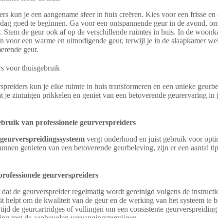
rs kun je een aangename sfeer in huis creëren. Kies voor een frisse en
dag goed te beginnen. Ga voor een ontspannende geur in de avond, om 
. Stem de geur ook af op de verschillende ruimtes in huis. In de woonk
n voor een warme en uitnodigende geur, terwijl je in de slaapkamer we
merende geur.
spreiders kun je elke ruimte in huis transformeren en een unieke geurb
t je zintuigen prikkelen en geniet van een betoverende geurervaring in 
ruik van professionele geurverspreiders
geurverspreidingssysteem
vergt onderhoud en juist gebruik voor optim
nnen genieten van een betoverende geurbeleving, zijn er een aantal tips
ofessionele geurverspreiders
 dat de geurverspreider regelmatig wordt gereinigd volgens de instructi
Dit helpt om de kwaliteit van de geur en de werking van het systeem te 
tijd de geurcartridges of vullingen om een consistente geurverspreiding
ng met de aanbevolen vervangingstermijnen.