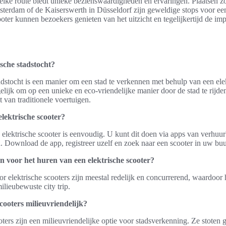
 elke route biedt unieke bezienswaardigheden en ervaringen. Plaatsen zo
terdam of de Kaiserswerth in Düsseldorf zijn geweldige stops voor ee
ooter kunnen bezoekers genieten van het uitzicht en tegelijkertijd de imp
ische stadstocht?
adstocht is een manier om een stad te verkennen met behulp van een elek
lijk om op een unieke en eco-vriendelijke manier door de stad te rijde
t van traditionele voertuigen.
lektrische scooter?
elektrische scooter is eenvoudig. U kunt dit doen via apps van verhuur
. Download de app, registreer uzelf en zoek naar een scooter in uw buu
n voor het huren van een elektrische scooter?
r elektrische scooters zijn meestal redelijk en concurrerend, waardoor 
ilieubewuste city trip.
scooters milieuvriendelijk?
ooters zijn een milieuvriendelijke optie voor stadsverkenning. Ze stoten 