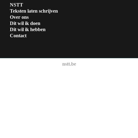
NSTT
Teksten laten schrijven
Over ons
Dit wil ik doen
Dit wil ik hebben
Contact
nstt.be