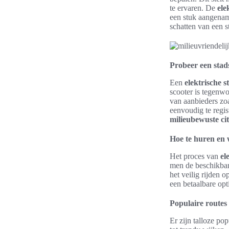
te ervaren. De
ele
een stuk aangenam
schatten van een s
Probeer een stads
Een
elektrische s
scooter is tegenw
van aanbieders zoa
eenvoudig te regis
milieubewuste cit
Hoe te huren en 
Het proces van
el
men de beschikbare
het veilig rijden 
een betaalbare opt
Populaire routes 
Er zijn talloze pop