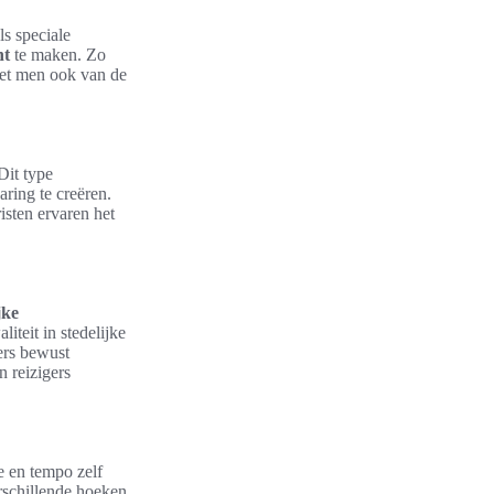
ls speciale
ht
te maken. Zo
iet men ook van de
Dit type
ring te creëren.
isten ervaren het
jke
liteit in stedelijke
ers bewust
n reizigers
e en tempo zelf
erschillende hoeken