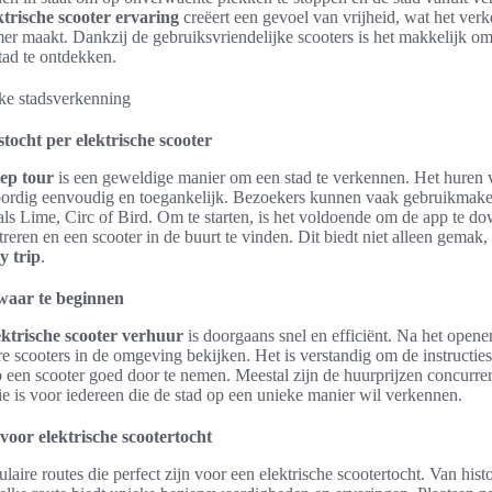
ktrische scooter ervaring
creëert een gevoel van vrijheid, wat het ver
er maakt. Dankzij de gebruiksvriendelijke scooters is het makkelijk om
tad te ontdekken.
tocht per elektrische scooter
tep tour
is een geweldige manier om een stad te verkennen. Het huren v
oordig eenvoudig en toegankelijk. Bezoekers kunnen vaak gebruikmaken
ls Lime, Circ of Bird. Om te starten, is het voldoende om de app te d
treren en een scooter in de buurt te vinden. Dit biedt niet alleen gemak
y trip
.
waar te beginnen
ektrische scooter verhuur
is doorgaans snel en efficiënt. Na het open
 scooters in de omgeving bekijken. Het is verstandig om de instructies
op een scooter goed door te nemen. Meestal zijn de huurprijzen concurre
ie is voor iedereen die de stad op een unieke manier wil verkennen.
voor elektrische scootertocht
ulaire routes die perfect zijn voor een elektrische scootertocht. Van hist