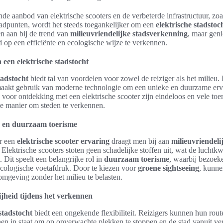
e aanbod van elektrische scooters en de verbeterde infrastructuur, zoa
aadpunten, wordt het steeds toegankelijker om een
elektrische stadstoc
een aan bij de trend van
milieuvriendelijke stadsverkenning
, maar gen
d op een efficiënte en ecologische wijze te verkennen.
 een elektrische stadstocht
tadstocht
biedt tal van voordelen voor zowel de reiziger als het milieu. 
aakt gebruik van moderne technologie om een unieke en duurzame erva
oor ontdekking met een elektrische scooter zijn eindeloos en vele toer
de manier om steden te verkennen.
k en duurzaam toerisme
or een
elektrische scooter ervaring
draagt men bij aan
milieuvriendeli
. Elektrische scooters stoten geen schadelijke stoffen uit, wat de luchtkwa
. Dit speelt een belangrijke rol in
duurzaam toerisme
, waarbij bezoek
ologische voetafdruk. Door te kiezen voor
groene sightseeing
, kunne
omgeving zonder het milieu te belasten.
rijheid tijdens het verkennen
stadstocht
biedt een ongekende flexibiliteit. Reizigers kunnen hun rout
 hen in staat om op onverwachte plekken te stoppen en de stad vanuit v