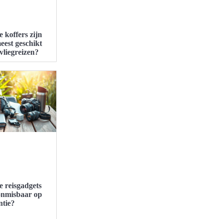
 koffers zijn
eest geschikt
vliegreizen?
 reisgadgets
onmisbaar op
ntie?