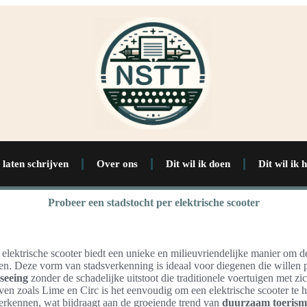
 laten schrijven
Over ons
Dit wil ik doen
Dit wil ik 
Probeer een stadstocht per elektrische scooter
 elektrische scooter biedt een unieke en milieuvriendelijke manier om 
ken. Deze vorm van stadsverkenning is ideaal voor diegenen die willen 
tseeing
zonder de schadelijke uitstoot die traditionele voertuigen met z
en zoals Lime en Circ is het eenvoudig om een elektrische scooter te 
verkennen, wat bijdraagt aan de groeiende trend van
duurzaam toerism