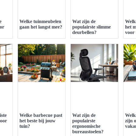
e
Welke tuinmeubelen
Wat zijn de
Welke
or
gaan het langst mee?
populairste slimme
het m
deurbellen?
voor 
iste
Welke barbecue past
Wat zijn de
Welke
voor
het beste bij jouw
populairste
zijn 
tuin?
ergonomische
vaka
bureaustoelen?