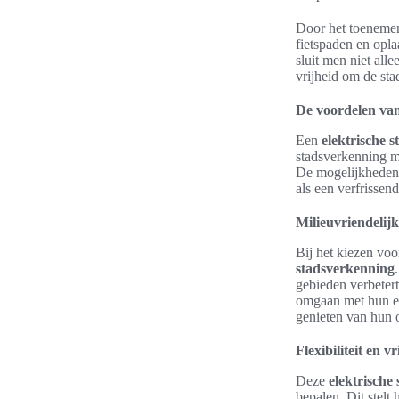
Door het toenemend
fietspaden en opl
sluit men niet all
vrijheid om de sta
De voordelen van
Een
elektrische s
stadsverkenning m
De mogelijkheden v
als een verfrissen
Milieuvriendelij
Bij het kiezen vo
stadsverkenning
gebieden verbetert
omgaan met hun ec
genieten van hun 
Flexibiliteit en v
Deze
elektrische 
bepalen. Dit stelt