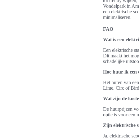
tot trendy wijken,
Vondelpark in Ams
een elektrische sc
minimaliseren.
FAQ
Wat is een elektr
Een elektrische st
Dit maakt het moge
schadelijke uitstoo
Hoe huur ik een e
Het huren van een 
Lime, Circ of Bird
Wat zijn de koste
De huurprijzen voo
optie is voor een m
Zijn elektrische 
Ja, elektrische sc