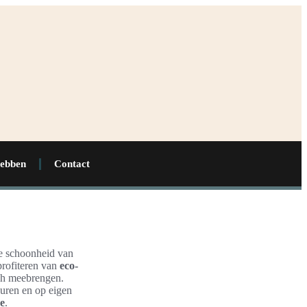
hebben
Contact
de schoonheid van
profiteren van
eco-
ich meebrengen.
huren en op eigen
e
.