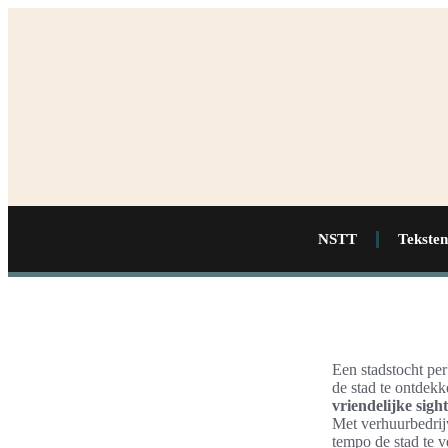
NSTT
Teksten
Een stadstocht per
de stad te ontdek
vriendelijke sigh
Met verhuurbedrijv
tempo de stad te 