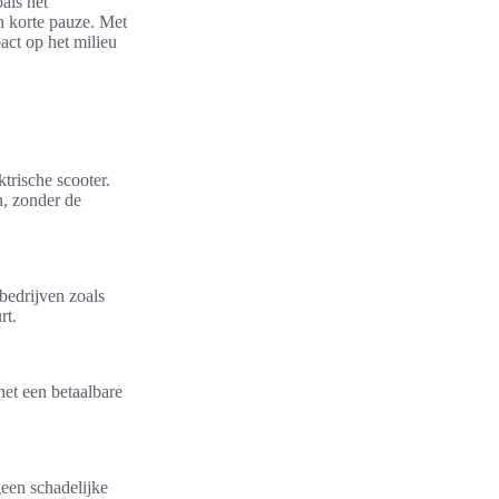
als het
n korte pauze. Met
act op het milieu
trische scooter.
n, zonder de
bedrijven zoals
rt.
het een betaalbare
geen schadelijke