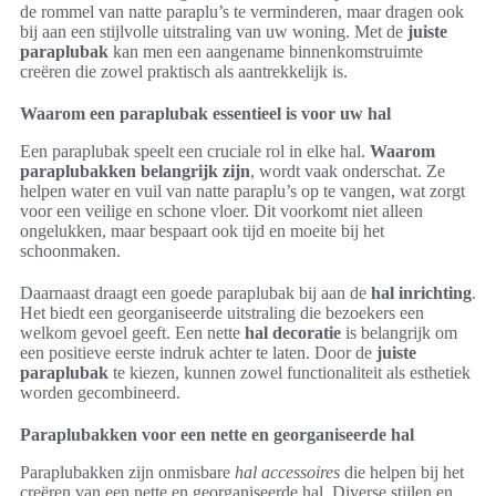
de rommel van natte paraplu’s te verminderen, maar dragen ook
bij aan een stijlvolle uitstraling van uw woning. Met de
juiste
paraplubak
kan men een aangename binnenkomstruimte
creëren die zowel praktisch als aantrekkelijk is.
Waarom een paraplubak essentieel is voor uw hal
Een paraplubak speelt een cruciale rol in elke hal.
Waarom
paraplubakken belangrijk zijn
, wordt vaak onderschat. Ze
helpen water en vuil van natte paraplu’s op te vangen, wat zorgt
voor een veilige en schone vloer. Dit voorkomt niet alleen
ongelukken, maar bespaart ook tijd en moeite bij het
schoonmaken.
Daarnaast draagt een goede paraplubak bij aan de
hal inrichting
.
Het biedt een georganiseerde uitstraling die bezoekers een
welkom gevoel geeft. Een nette
hal decoratie
is belangrijk om
een positieve eerste indruk achter te laten. Door de
juiste
paraplubak
te kiezen, kunnen zowel functionaliteit als esthetiek
worden gecombineerd.
Paraplubakken voor een nette en georganiseerde hal
Paraplubakken zijn onmisbare
hal accessoires
die helpen bij het
creëren van een nette en georganiseerde hal. Diverse stijlen en