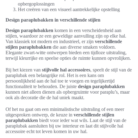
opbergoplossingen
Het creëren van een visueel aantrekkelijke opstelling
Design paraplubakken in verschillende stijlen
Design paraplubakken
komen in een verscheidenheid aan
stijlen, waardoor ze een geweldige aanvulling zijn op elke hal.
Van klassiek tot modern en industrieel, er zijn
verschillende
stijlen paraplubakken
die aan diverse smaken voldoen.
Elegante zwart-witte ontwerpen bieden een tijdloze uitstraling,
terwijl kleurrijke en speelse opties de ruimte kunnen opvrolijken.
Bij het kiezen van
stijlvolle hal accessoires
, speelt de stijl van de
paraplubak een belangrijke rol. Het is een kans om
persoonlijkheid aan de hal toe te voegen en tegelijkertijd
functionaliteit te behouden. De juiste
design paraplubakken
kunnen niet alleen dienen als opbergruimte voor paraplu’s, maar
ook als decoratie die de hal uniek maakt.
Of het nu gaat om een minimalistische uitstraling of een meer
uitgesproken ontwerp, de keuze in
verschillende stijlen
paraplubakken
biedt voor ieder wat wils. Laat de stijl van de
paraplubak aansluiten bij uw interieur en laat dit stijlvolle hal
accessoire echt tot leven komen in uw hal.