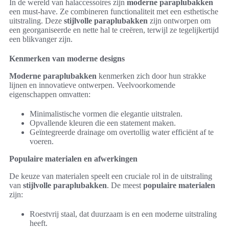
In de wereld van halaccessoires zijn
moderne paraplubakken
een must-have. Ze combineren functionaliteit met een esthetische
uitstraling. Deze
stijlvolle paraplubakken
zijn ontworpen om
een georganiseerde en nette hal te creëren, terwijl ze tegelijkertijd
een blikvanger zijn.
Kenmerken van moderne designs
Moderne paraplubakken
kenmerken zich door hun strakke
lijnen en innovatieve ontwerpen. Veelvoorkomende
eigenschappen omvatten:
Minimalistische vormen die elegantie uitstralen.
Opvallende kleuren die een statement maken.
Geïntegreerde drainage om overtollig water efficiënt af te
voeren.
Populaire materialen en afwerkingen
De keuze van materialen speelt een cruciale rol in de uitstraling
van
stijlvolle paraplubakken
. De meest
populaire materialen
zijn:
Roestvrij staal, dat duurzaam is en een moderne uitstraling
heeft.