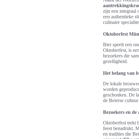
aantrekkingskra
zijn een integraal
een authentieke sf
culinaire specialit
Oktoberfest Münc
Bier speelt een on
Oktoberfest, is ee
bezoekers die sam
gezelligheid.
Het belang van b
De lokale brouweri
worden geproducee
geschonken. De l
de Beierse cultuur 
Bezoekers en de 
Oktoberfest trekt
feest benadrukt. 
en tradities die B