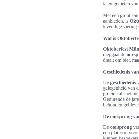
laten genieten van
Met een groot aant
aanbieden, is
Okt
levendige viering 
Wat is Oktoberf
Oktoberfest Mü
diepgaande
oorsp
draait om bier, ma
Geschiedenis van 
De
geschiedenis
gelegenheid van de
groeide al snel uit
Gedurende de jaren
behouden gebleve
De oorsprong van 
De
oorsprong
van
een platform voor 
kunnen bezoekers 