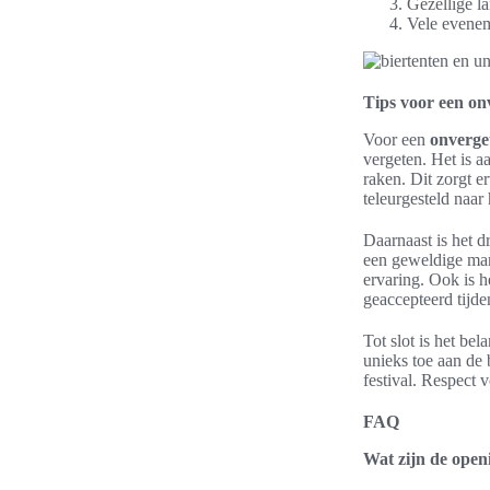
Gezellige l
Vele evenem
Tips voor een on
Voor een
onverget
vergeten. Het is a
raken. Dit zorgt e
teleurgesteld naar 
Daarnaast is het d
een geweldige man
ervaring. Ook is h
geaccepteerd tijde
Tot slot is het bel
unieks toe aan de 
festival. Respect 
FAQ
Wat zijn de ope