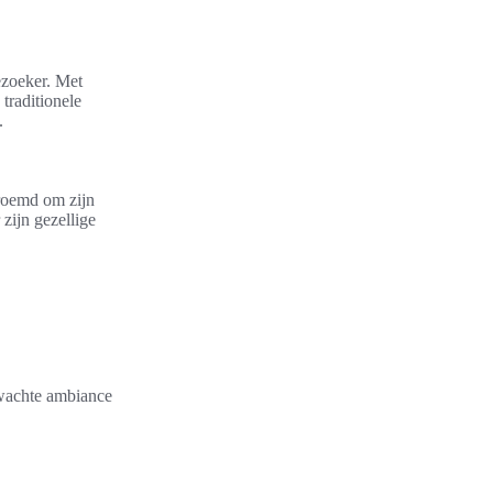
bezoeker. Met
traditionele
.
eroemd om zijn
zijn gezellige
rwachte ambiance