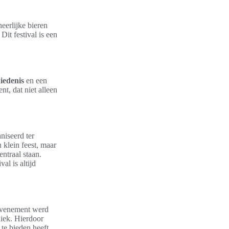
eerlijke bieren
Dit festival is een
iedenis
en een
t, dat niet alleen
niseerd ter
 klein feest, maar
entraal staan.
al is altijd
evenement werd
liek. Hierdoor
te bieden heeft.