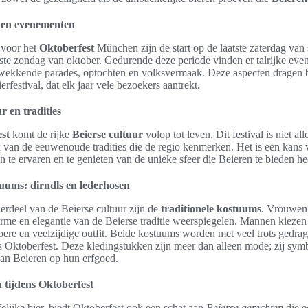
a en evenementen
voor het
Oktoberfest
München zijn de start op de laatste zaterdag van
rste zondag van oktober. Gedurende deze periode vinden er talrijke eve
ekkende parades, optochten en volksvermaak. Deze aspecten dragen b
erfestival, dat elk jaar vele bezoekers aantrekt.
r en tradities
st
komt de rijke
Beierse cultuur
volop tot leven. Dit festival is niet al
k van de eeuwenoude tradities die de regio kenmerken. Het is een kans
n te ervaren en te genieten van de unieke sfeer die Beieren te bieden he
tuums: dirndls en lederhosen
erdeel van de Beierse cultuur zijn de
traditionele kostuums
. Vrouwen
arme en elegantie van de Beierse traditie weerspiegelen. Mannen kieze
toere en veelzijdige outfit. Beide kostuums worden met veel trots gedra
 Oktoberfest. Deze kledingstukken zijn meer dan alleen mode; zij symbo
an Beieren op hun erfgoed.
 tijdens Oktoberfest
felijke bier, biedt Oktoberfest ook een schat aan
Beierse gerechten
die e