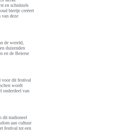
t en schnitzels
ud biertje creëert
n van deze
n de wereld,
oren duizenden
n en de Beierse
voor dit festival
ünchen wordt
el onderdeel van
 dit tradioneel
jkdom aan cultuur
t festival tot een