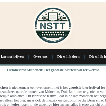
 laten schrijven
Over ons
Dit wil ik doen
Dit wil ik 
Oktoberfest München: Het grootste bierfestival ter wereld
nchen
is niet zomaar een evenement; het is het
grootste bierfestival te
bezoekers
naar de straten van München, Duitsland, om te genieten van
telijke ambiance. Dit iconische festival, dat in de late zomer en het beg
 niet alleen het bier, maar ook de muziek en gastronomie die
Beieren
zo 
ndls
en
lederhosen
tot de gezellige
biertenten
, alles is erop gericht o