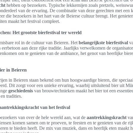
cht
hebben op bezoekers. Typische lekkernijen zoals pretzels, weisswurs
 onderdeel van de ervaring. De combinatie van deze gerechten met een ko
eer die bezoekers in het hart van de Beierse cultuur brengt. Het geniete
eiten maakt het festival compleet.
hen: Het grootste bierfestival ter wereld
misbare rol in de cultuur van Beieren. Het
belangrijkste bierfestival
va
n eerbetoon aan deze rijke traditie. Jaarlijks verwelkomen de organisat
enkomen om te genieten van de ambiance, het genot van heerlijke biere
ier in Beieren
jen in Beieren staan bekend om hun hoogwaardige bieren, die speciaal 
rd. Dit zorgt voor een unieke ervaring, waarbij uitsluitend bier uit M
ange
geschiedenis
van brouwtechnieken maakt het bier tot een essentie
en tradities.
aantrekkingskracht van het festival
 bezoekers van over de hele wereld aan, wat de
aantrekkingskracht
van
Mensen komen samen om te proeven, te feesten en te genieten van de ri
eieren te bieden heeft. De mix van muziek, dans en heerlijk eten maakt he