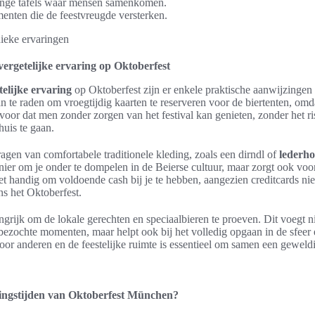
ange tafels waar mensen samenkomen.
enten die de feestvreugde versterken.
vergetelijke ervaring op Oktoberfest
elijke ervaring
op Oktoberfest zijn er enkele praktische aanwijzingen
an te raden om vroegtijdig kaarten te reserveren voor de biertenten, omd
rvoor dat men zonder zorgen van het festival kan genieten, zonder het r
huis te gaan.
ragen van comfortabele traditionele kleding, zoals een dirndl of
lederh
ier om je onder te dompelen in de Beierse cultuur, maar zorgt ook voo
et handig om voldoende cash bij je te hebben, aangezien creditcards ni
ns het Oktoberfest.
angrijk om de lokale gerechten en speciaalbieren te proeven. Dit voegt ni
bezochte momenten, maar helpt ook bij het volledig opgaan in de sfeer e
voor anderen en de feestelijke ruimte is essentieel om samen een geweldi
ningstijden van Oktoberfest München?