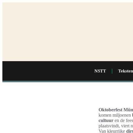
NSTT
Teksten
Oktoberfest Mü
komen miljoenen
cultuur
en de fees
plaatsvindt, viert
Van kleurrijke
dir