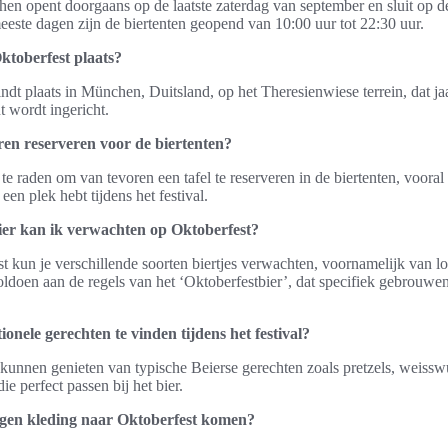
en opent doorgaans op de laatste zaterdag van september en sluit op d
este dagen zijn de biertenten geopend van 10:00 uur tot 22:30 uur.
ktoberfest plaats?
ndt plaats in München, Duitsland, op het Theresienwiese terrein, dat jaa
 wordt ingericht.
ren reserveren voor de biertenten?
n te raden om van tevoren een tafel te reserveren in de biertenten, voora
 een plek hebt tijdens het festival.
ier kan ik verwachten op Oktoberfest?
t kun je verschillende soorten biertjes verwachten, voornamelijk van l
ldoen aan de regels van het ‘Oktoberfestbier’, dat specifiek gebrouwen
tionele gerechten te vinden tijdens het festival?
unnen genieten van typische Beierse gerechten zoals pretzels, weisswu
e perfect passen bij het bier.
igen kleding naar Oktoberfest komen?