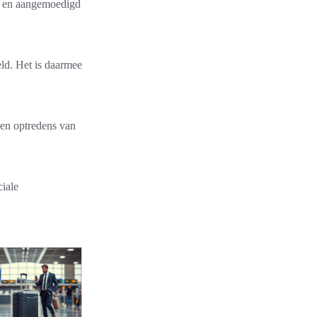
jk en aangemoedigd
eld. Het is daarmee
, en optredens van
ciale