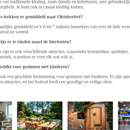
van traditionele kleding, zoals dirndls en lederhosen, zeer gebruikeli
 verplicht. Je kunt ook in casual kleding komen.
s trekken er gemiddeld naar Oktoberfest?
jaarlijks gemiddeld zo’n 6 tot 7 miljoen bezoekers van over de hele wer
stival ter wereld.
zijn er te vinden naast de biertenten?
 zijn er ook verschillende attracties, waaronder kermisritten, spelletjes
muziek, waardoor er voor elk wat wils is.
eschikt voor gezinnen met kinderen?
 ook een geschikte bestemming voor gezinnen met kinderen. Er zijn spe
n attracties, en het festival heeft een gezellige en veilige sfeer.