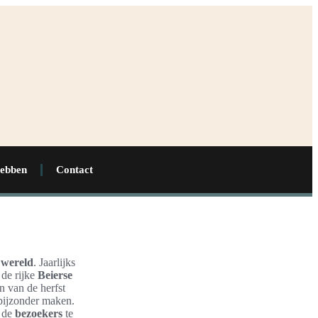
hebben
Contact
r wereld
. Jaarlijks
 de rijke
Beierse
in van de herfst
bijzonder maken.
m de
bezoekers
te