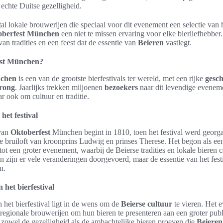
 echte Duitse gezelligheid.
al lokale brouwerijen die speciaal voor dit evenement een selectie van h
oberfest München
een niet te missen ervaring voor elke bierliefhebber. 
van tradities en een feest dat de essentie van
Beieren
vastlegt.
est München?
nchen
is een van de grootste bierfestivals ter wereld, met een rijke
gesch
rong
. Jaarlijks trekken miljoenen
bezoekers
naar dit levendige evenemen
ar ook om cultuur en traditie.
het festival
van
Oktoberfest
München begint in 1810, toen het festival werd georga
 bruiloft van kroonprins Ludwig en prinses Therese. Het begon als een
 tot een groter evenement, waarbij de Beierse tradities en lokale bieren c
 zijn er vele veranderingen doorgevoerd, maar de essentie van het festiv
n.
het bierfestival
 het bierfestival ligt in de wens om de
Beierse cultuur
te vieren. Het 
regionale brouwerijen om hun bieren te presenteren aan een groter pub
zowel de gezelligheid als de ambachtelijke bieren proeven die
Beieren