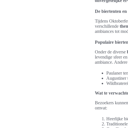
onvergetelijke e
De biertenten en
Tijdens Oktoberfe
verschillende
the
ambiances tot mode
Populaire bierte
Onder de diverse
levendige sfeer en
ambiance. Ander
Paulaner te
Augustiner t
Wildbraterei
Wat te verwachte
Bezoekers kunnen 
omvat:
Heerlijke bi
Traditionel