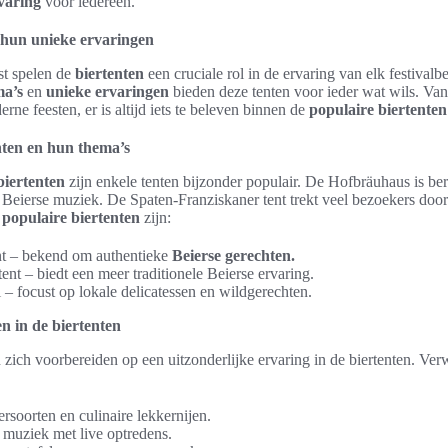
rvaring
voor iedereen.
 hun unieke ervaringen
st spelen de
biertenten
een cruciale rol in de ervaring van elk festival
ma’s
en
unieke ervaringen
bieden deze tenten voor ieder wat wils. Van 
rne feesten, er is altijd iets te beleven binnen de
populaire biertenten
nten en hun thema’s
biertenten
zijn enkele tenten bijzonder populair. De Hofbräuhaus is b
 Beierse muziek. De Spaten-Franziskaner tent trekt veel bezoekers door 
e
populaire biertenten
zijn:
nt – bekend om authentieke
Beierse gerechten.
ent – biedt een meer traditionele Beierse ervaring.
 – focust op lokale delicatessen en wildgerechten.
n in de biertenten
zich voorbereiden op een uitzonderlijke ervaring in de biertenten. Ve
ersoorten en culinaire lekkernijen.
e muziek met live optredens.