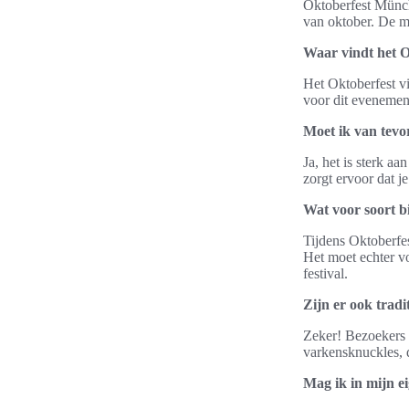
Oktoberfest Münch
van oktober. De me
Waar vindt het O
Het Oktoberfest vi
voor dit evenement
Moet ik van tevo
Ja, het is sterk aa
zorgt ervoor dat je
Wat voor soort b
Tijdens Oktoberfes
Het moet echter vo
festival.
Zijn er ook tradi
Zeker! Bezoekers k
varkensknuckles, di
Mag ik in mijn e