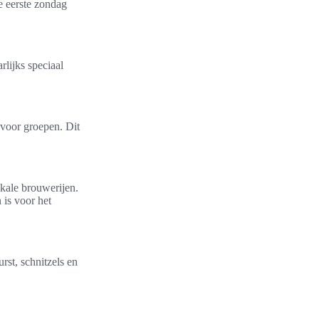
e eerste zondag
rlijks speciaal
l voor groepen. Dit
okale brouwerijen.
 is voor het
rst, schnitzels en