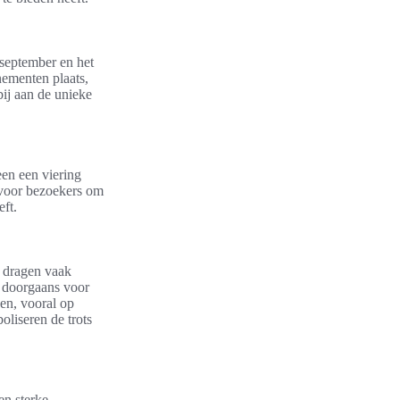
 september en het
nementen plaats,
ij aan de unieke
leen een viering
 voor bezoekers om
eft.
 dragen vaak
n doorgaans voor
gen, vooral op
liseren de trots
en sterke