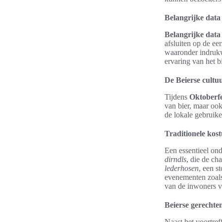
Belangrijke dat
Belangrijke data
afsluiten op de ee
waaronder indrukw
ervaring van het bi
De Beierse cultuu
Tijdens
Oktoberfe
van bier, maar oo
de lokale gebruike
Traditionele kos
Een essentieel ond
dirndls
, die de ch
lederhosen
, een s
evenementen zoals
van de inwoners v
Beierse gerechten
Naast het voortref