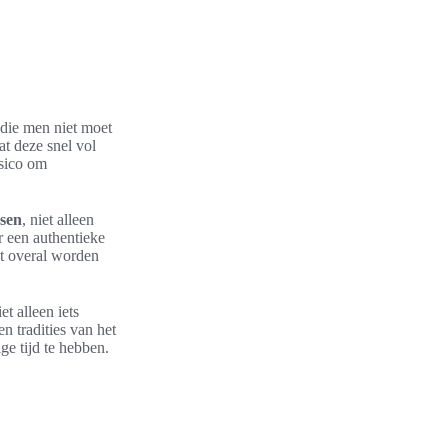
 die men niet moet
at deze snel vol
isico om
osen
, niet alleen
r een authentieke
et overal worden
et alleen iets
n tradities van het
ge tijd te hebben.