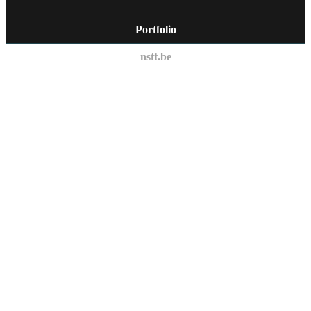
Portfolio
nstt.be