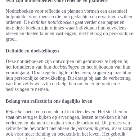
Wat zijn notitieboeken voor reflectie en plannen?
Notitieboeken voor reflectie en plannen vormen een essentieel
hulpmiddel voor mensen die hun gedachten en ervaringen willen
ordenen. De
definitie notitieboeken
gaat verder dan papier en
inkt; deze boeken zijn ruimtes waar individuen hun gevoelens,
ideeën en doelen kunnen vastleggen, met het oog op persoonlijke
groei.
Definitie en doelstellingen
Deze notitieboeken zijn ontworpen om gebruikers te helpen bij
het formuleren van hun
doelstellingen
en het bijhouden van hun
vooruitgang. Door regelmatig te reflecteren, krijgen zij inzicht in
hun persoonlijke ontwikkeling. Dit draagt bij aan de verbetering
van hun zelfbewustzijn en helpt hen om beter gefundeerde
beslissingen te nemen.
Belang van reflectie in ons dagelijks leven
Reflectie
speelt een cruciale rol in ieders leven. Het stelt hen in
staat om terug te kijken op ervaringen, lessen te trekken uit het
verleden en plannen te maken voor de toekomst. Dit proces van
zelfreflectie bevordert niet alleen de
persoonlijk groei
, maar zorgt
ook voor meer richting en betekenis in het leven. Het gebruik