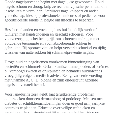
Goede nagelpreventie begint met dagelijkse gewoonten. Houd
nagels schoon en droog, knip ze recht en vijl scherpe randen om
inscheuren te vermijden. Steriliseer nagelknippers en ander
gereedschap; kies bij professionele manicures of pedicures voor
gecertificeerde salons in België om infecties te beperken.
Bescherm handen en voeten tijdens huishoudelijk werk of
tuinieren met handschoenen en geschikt schoeisel. Voor
voetverzorging is het belangrijk om schoenen te dragen met
voldoende teenruimte en vochtabsorberende sokken te
gebruiken. Bij sportactiviteiten helpt versterkt schoeisel en tijdig
wisselen van natte sokken bij schimmelpreventie nagels.
Droge huid en nagelriemen voorkomen binnendringing van
bacteriën en schimmels. Gebruik antischimmelpoeders of -crèmes
bij verhoogd zweten of drukpunten en behandel huidinfecties
vroegtijdig volgens medisch advies. Een gevarieerde voeding
met vitamine A, C, D, biotine en zink ondersteunt gezonde
nagels en versnelt herstel.
Voor langdurige zorg geldt: laat terugkerende problemen
onderzoeken door een dermatoloog of podoloog. Mensen met
diabetes of schildklieraandoeningen doen er goed aan jaarlijkse
controles te plannen. Educatie over veilige technieken en
verantwoorde kunstnagelpraktijken vermindert het risico op