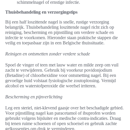
schimmelnagel of ernstige infectie.
Thuisbehandeling en verzorgingstips
Bij een half loszittende nagel is snelle, rustige verzorging
belangrijk. Thuisbehandeling loszittende nagel richt zich op
reiniging, bescherming en pijnstilling om verdere schade en
infectie te voorkomen. Hieronder staan praktische stappen die
veilig en toepasbaar zijn in een Belgische thuissituatie.
Reinigen en ontsmetten zonder verdere schade
Spoel de vinger of teen met lauw water en milde zeep om vuil
zacht te verwijderen. Gebruik bij voorkeur povidonjodium
(Betadine) of chloorhexidine voor ontsmetting nagel. Bij een
gevoelige huid volstaat fysiologische zoutoplossing. Vermijd
alcohol en waterstofperoxide die weefsel irriteren.
Bescherming en pijnverlichting
Leg een steriel, niet-klevend gaasje over het beschadigde gebied.
Voor pijnstilling nagel kan paracetamol of ibuprofen worden
gebruikt volgens bijsluiter en medische contra-indicaties. Draag
bij tenen ruime schoenen of open schoeisel en gebruik zachte
gelkussentjes om druk te verminderen.