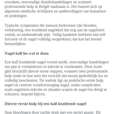
oorzaken, eenvoudige thuisbehandelingen en wanneer
professionele hulp in België raadzaam is. Het baseert zich op
algemene medische richtlijnen en aanbevelingen van huisartsen
en podologen.
Typische symptomen die mensen herkennen zijn bloeden,
verkleuring, een loszittend nageldeel dat nog aan de nagelriem
vastzit, en aanhoudende pijn. Veilig handelen betekent niet zelf
forceren of de nagel volledig wegtrekken; dat kan het herstel
bemoeilijken.
Nagel half los wat te doen
Een half loszittende nagel vereist snelle, eenvoudige handelingen
om pijn te verminderen en infectie te voorkomen. Deze korte
gids beschrijft directe eerste stappen, wanneer men professionele
hulp zoekt en hoe men het verschil ziet tussen gedeeltelijk los en
volledig losscheuren. De nadruk ligt op praktische eerste hulp
nagel en correcte wondverzorging nagel, zodat complicaties
zoals nagelriem infectie en situaties waarin de nagel los dreigt te
scheuren, beperkt blijven.
Directe eerste hulp bij een half loszittende nagel
Stop bloedingen door zachte druk met een steriel gaasje. Bij