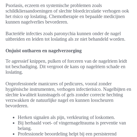
Psoriasis, eczeem en systemische problemen zoals
schildklieraandoeningen of slechte bloedcirculatie verhogen ook
het risico op loslating. Chemotherapie en bepaalde medicijnen
kunnen nagelverlies bevorderen.
Bacteriële infecties zoals paronychia kunnen onder de nagel
uitbreiden en leiden tot loslating als ze niet behandeld worden.
Onjuist ontharen en nagelverzorging
Te agressief knippen, pulken of forceren van de nagelriem leidt
tot beschadiging. Dit vergroot de kans op nagelriem schade en
loslating.
Onprofessionele manicures of pedicures, vooral zonder
hygiënische instrumenten, verhogen infectierisico. Nagelbijten en
slechte kwaliteit kunstnagels of gels zonder correcte hechting
verzwakken de natuurlijke nagel en kunnen losscheuren
bevorderen.
Herken signalen als pijn, verkleuring of loskomen.
Bij herhaald voet- of vingernageltrauma is preventie van
belang.
Professionele beoordeling helpt bij een persisterend