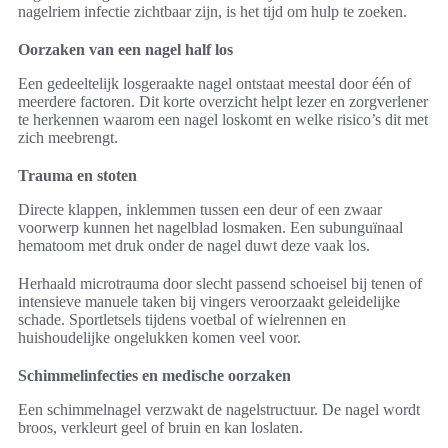
nagelriem infectie zichtbaar zijn, is het tijd om hulp te zoeken.
Oorzaken van een nagel half los
Een gedeeltelijk losgeraakte nagel ontstaat meestal door één of
meerdere factoren. Dit korte overzicht helpt lezer en zorgverlener
te herkennen waarom een nagel loskomt en welke risico’s dit met
zich meebrengt.
Trauma en stoten
Directe klappen, inklemmen tussen een deur of een zwaar
voorwerp kunnen het nagelblad losmaken. Een subunguïnaal
hematoom met druk onder de nagel duwt deze vaak los.
Herhaald microtrauma door slecht passend schoeisel bij tenen of
intensieve manuele taken bij vingers veroorzaakt geleidelijke
schade. Sportletsels tijdens voetbal of wielrennen en
huishoudelijke ongelukken komen veel voor.
Schimmelinfecties en medische oorzaken
Een schimmelnagel verzwakt de nagelstructuur. De nagel wordt
broos, verkleurt geel of bruin en kan loslaten.