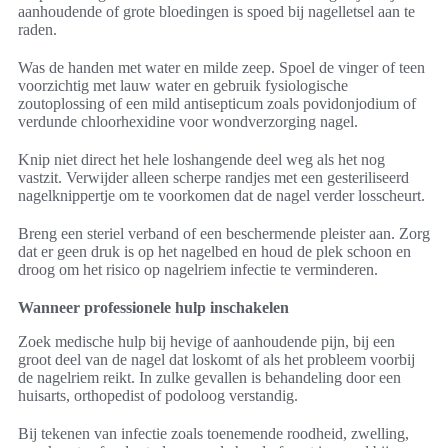
aanhoudende of grote bloedingen is spoed bij nagelletsel aan te
raden.
Was de handen met water en milde zeep. Spoel de vinger of teen
voorzichtig met lauw water en gebruik fysiologische
zoutoplossing of een mild antisepticum zoals povidonjodium of
verdunde chloorhexidine voor wondverzorging nagel.
Knip niet direct het hele loshangende deel weg als het nog
vastzit. Verwijder alleen scherpe randjes met een gesteriliseerd
nagelknippertje om te voorkomen dat de nagel verder losscheurt.
Breng een steriel verband of een beschermende pleister aan. Zorg
dat er geen druk is op het nagelbed en houd de plek schoon en
droog om het risico op nagelriem infectie te verminderen.
Wanneer professionele hulp inschakelen
Zoek medische hulp bij hevige of aanhoudende pijn, bij een
groot deel van de nagel dat loskomt of als het probleem voorbij
de nagelriem reikt. In zulke gevallen is behandeling door een
huisarts, orthopedist of podoloog verstandig.
Bij tekenen van infectie zoals toenemende roodheid, zwelling,