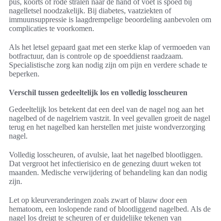
pus, koorts of rode stralen naar de hand of voet is spoed bij
nagelletsel noodzakelijk. Bij diabetes, vaatziekten of
immuunsuppressie is laagdrempelige beoordeling aanbevolen om
complicaties te voorkomen.
Als het letsel gepaard gaat met een sterke klap of vermoeden van
botfractuur, dan is controle op de spoeddienst raadzaam.
Specialistische zorg kan nodig zijn om pijn en verdere schade te
beperken.
Verschil tussen gedeeltelijk los en volledig losscheuren
Gedeeltelijk los betekent dat een deel van de nagel nog aan het
nagelbed of de nagelriem vastzit. In veel gevallen groeit de nagel
terug en het nagelbed kan herstellen met juiste wondverzorging
nagel.
Volledig losscheuren, of avulsie, laat het nagelbed blootliggen.
Dat vergroot het infectierisico en de genezing duurt weken tot
maanden. Medische verwijdering of behandeling kan dan nodig
zijn.
Let op kleurveranderingen zoals zwart of blauw door een
hematoom, een loslopende rand of blootliggend nagelbed. Als de
nagel los dreigt te scheuren of er duidelijke tekenen van